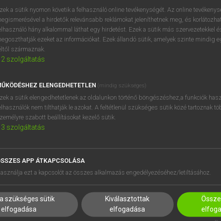
próbaverziójának elindítás
zek a sütik nyomon követik a felhasználó online tevékenységét. Az online tevékeny
BELÉPÉS
regisztrálok és
belépek
.
egismerésével a hirdetők relevánsabb reklámokat jeleníthetnek meg, és korlátozhat
elhasználó hány alkalommal láthat egy hirdetést. Ezek a sütik más szervezetekkel és
egoszthatják ezeket az információkat. Ezek állandó sütik, amelyek szinte mindig 
REGISZTRÁCIÓ
éltől származnak.
2
szolgáltatás
ŰKÖDÉSHEZ ELENGEDHETETLEN
(mindig szükséges)
zek a sütik elengedhetetlenek az oldalunkon történő böngészéshez,a funkciók hasz
elhasználók nem tilthatják le azokat. A feltétlenül szükséges sütik közé tartoznak t
zemélyre szabott beállításokat kezelő sütik.
3
szolgáltatás
SSZES APP ÁTKAPCSOLÁSA
HASZNÁLÓKNAK
SÚGÓ
asználja ezt a kapcsolót az összes alkalmazás engedélyezéséhez/letiltásához.
K
RÓLUNK
NTÉZMÉNYEKNEK
ELÉRHETŐSÉG
a szükséges sütik
Kiválasztottak
Összes
MEGOLDÁSOK
SÜTI BEÁLLÍTÁSOK
elfogadása
elfogadása
elfog