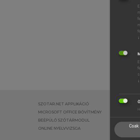
E
m
f
m
f
↓
M
E
f
s
↓
Ö
SZOTAR.NET APPLIKÁCIÓ
EGYÉNI FEL
H
MICROSOFT OFFICE BŐVÍTMÉNY
TANULÓKNA
BEÉPÜLŐ SZÓTÁRMODUL
OKTATÁSI I
Csak 
ONLINE NYELVVIZSGA
VÁLLALATI 