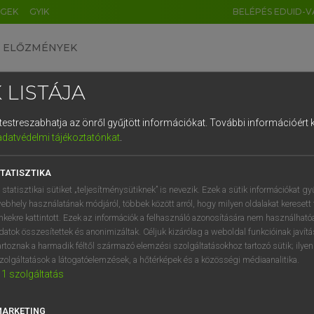
ÉGEK
GYIK
BELÉPÉS EDUID-V
ELŐZMÉNYEK
 LISTÁJA
és testreszabhatja az önről gyűjtött információkat.
További információért k
HU
DE
CN
FR
ES
IT
NL
RU
GR
adatvédelmi tájékoztatónkat
.
Y TAMÁS
1
2
3
4
5
6
7
8
9
l−magyar szótár
TATISZTIKA
q
w
e
r
t
z
u
i
 statisztikai sütiket „teljesítménysütiknek” is nevezik. Ezek a sütik információkat gy
ebhely használatának módjáról, többek között arról, hogy milyen oldalakat keresett 
a
s
d
f
g
h
j
k
l
é
inkekre kattintott. Ezek az információk a felhasználó azonosítására nem használható
datok összesítettek és anonimizáltak. Céljuk kizárólag a weboldal funkcióinak javít
í
y
x
c
v
b
n
m
,
.
artoznak a harmadik féltől származó elemzési szolgáltatásokhoz tartozó sütik; ilye
zolgáltatások a látogatóelemzések, a hőtérképek és a közösségi médiaanalitika.
VAN ELŐFIZETÉSED?
NINCS ELŐFIZETÉSED
1
szolgáltatás
előfizetésem a teljes szócikk
Nincs regisztrációm és előfiz
megtekintéséhez.
A szótár 2 órás, díjmente
MARKETING