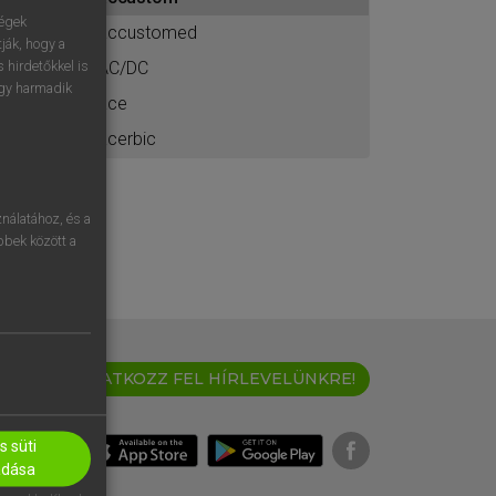
ához
ségek
accustomed
ják, hogy a
AC/DC
 hirdetőkkel is
egy harmadik
ace
acerbic
nálatához, és a
öbbek között a
IRATKOZZ FEL HÍRLEVELÜNKRE!
 süti
adása