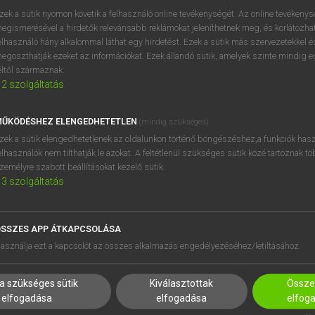
próbaverziójának elindítás
zek a sütik nyomon követik a felhasználó online tevékenységét. Az online tevékeny
BELÉPÉS
regisztrálok és
belépek
.
egismerésével a hirdetők relevánsabb reklámokat jeleníthetnek meg, és korlátozhat
elhasználó hány alkalommal láthat egy hirdetést. Ezek a sütik más szervezetekkel és
egoszthatják ezeket az információkat. Ezek állandó sütik, amelyek szinte mindig 
REGISZTRÁCIÓ
éltől származnak.
2
szolgáltatás
ŰKÖDÉSHEZ ELENGEDHETETLEN
(mindig szükséges)
zek a sütik elengedhetetlenek az oldalunkon történő böngészéshez,a funkciók hasz
elhasználók nem tilthatják le azokat. A feltétlenül szükséges sütik közé tartoznak t
zemélyre szabott beállításokat kezelő sütik.
3
szolgáltatás
SSZES APP ÁTKAPCSOLÁSA
HASZNÁLÓKNAK
SÚGÓ
asználja ezt a kapcsolót az összes alkalmazás engedélyezéséhez/letiltásához.
K
RÓLUNK
NTÉZMÉNYEKNEK
ELÉRHETŐSÉG
a szükséges sütik
Kiválasztottak
Összes
MEGOLDÁSOK
SÜTI BEÁLLÍTÁSOK
elfogadása
elfogadása
elfog