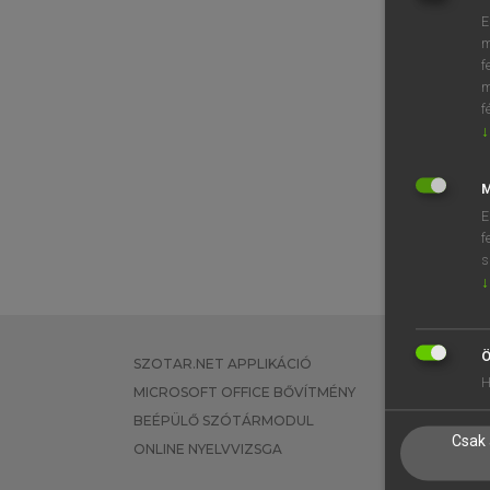
E
m
f
m
f
↓
M
E
f
s
↓
Ö
SZOTAR.NET APPLIKÁCIÓ
EGYÉNI FEL
H
MICROSOFT OFFICE BŐVÍTMÉNY
TANULÓKNA
BEÉPÜLŐ SZÓTÁRMODUL
OKTATÁSI I
Csak 
ONLINE NYELVVIZSGA
VÁLLALATI 