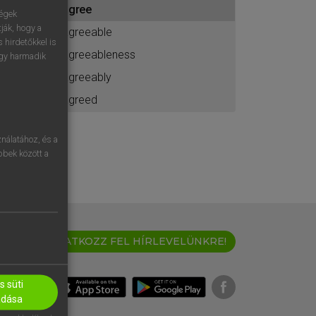
agree
ához
ségek
ják, hogy a
agreeable
 hirdetőkkel is
agreeableness
egy harmadik
agreeably
agreed
nálatához, és a
öbbek között a
IRATKOZZ FEL HÍRLEVELÜNKRE!
 süti
adása