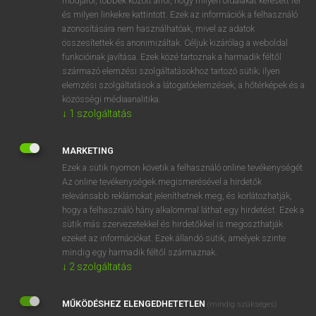
módjáról, többek között arról, hogy milyen oldalakat keresett fel
és milyen linkekre kattintott. Ezek az információk a felhasználó
VAN ELŐFIZETÉSED?
azonosítására nem használhatóak, mivel az adatok
összesítettek és anonimizáltak. Céljuk kizárólag a weboldal
Van előfizetésem a teljes szócikk megtekintéséhez.
funkcióinak javítása. Ezek közé tartoznak a harmadik féltől
származó elemzési szolgáltatásokhoz tartozó sütik; ilyen
BELÉPÉS
elemzési szolgáltatások a látogatóelemzések, a hőtérképek és a
közösségi médiaanalitika.
↓
1
szolgáltatás
MARKETING
Ezek a sütik nyomon követik a felhasználó online tevékenységét.
Az online tevékenységek megismerésével a hirdetők
NINCS ELŐFIZETÉSED?
relevánsabb reklámokat jeleníthetnek meg, és korlátozhatják,
Nincs regisztrációm és előfizetésem. A szótár 2 órás,
hogy a felhasználó hány alkalommal láthat egy hirdetést. Ezek a
díjmentes próbaverziójának elindításához regisztrálok és
sütik más szervezetekkel és hirdetőkkel is megoszthatják
belépek
.
ezeket az információkat. Ezek állandó sütik, amelyek szinte
mindig egy harmadik féltől származnak.
↓
2
szolgáltatás
REGISZTRÁCIÓ
MŰKÖDÉSHEZ ELENGEDHETETLEN
(mindig szükséges)