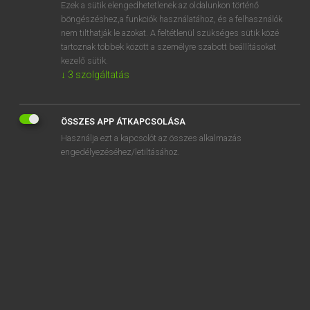
Ezek a sütik elengedhetetlenek az oldalunkon történő
böngészéshez,a funkciók használatához, és a felhasználók
nem tilthatják le azokat. A feltétlenül szükséges sütik közé
Magay Tamás
tartoznak többek között a személyre szabott beállításokat
ANGOL−MAGYAR SZÓTÁR
kezelő sütik.
↓
3
szolgáltatás
Kapcsolódó anyagok
betrayal
ÖSSZES APP ÁTKAPCSOLÁSA
betrothal
Használja ezt a kapcsolót az összes alkalmazás
betrothed
engedélyezéséhez/letiltásához.
Betsy
better
better half
betterment
better off
betting