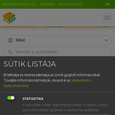
BELÉPÉS EDUID-VAL
BELÉPÉS
REGISZTRÁCIÓ
EN
menu
language
Mind
search
SÜTIK LISTÁJA
GR
KERESÉS
5
6
7
8
9
ö
ü
ó
Itt láthatja és testreszabhatja az önről gyűjtött információkat.
További információért kérjük, olvasd el az
adatvédelmi
r
t
z
u
i
o
p
ő
ú
MAGAY TAMÁS
tájékoztatónkat
.
Angol−magyar szótár
g
h
j
k
l
é
á
ű
Ω
STATISZTIKA
v
b
n
m
,
.
-
AltGr
A statisztikai sütiket „teljesítménysütiknek” is nevezik. Ezek a
sütik információkat gyűjtenek a webhely használatának