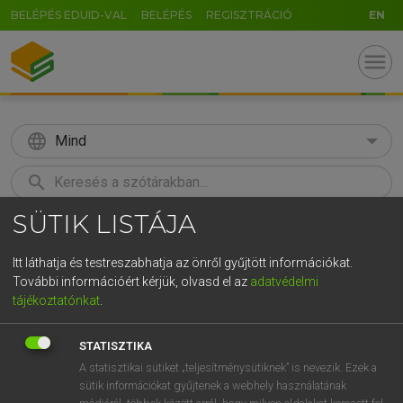
BELÉPÉS EDUID-VAL
BELÉPÉS
REGISZTRÁCIÓ
EN
menu
language
Mind
search
SÜTIK LISTÁJA
GR
KERESÉS
5
6
7
8
9
ö
ü
ó
Itt láthatja és testreszabhatja az önről gyűjtött információkat.
További információért kérjük, olvasd el az
adatvédelmi
r
t
z
u
i
o
p
ő
ú
LÁZÁR A. PÉTER, VARGA GYÖRGY
tájékoztatónkat
.
Magyar−angol egyetemes nagyszótár
g
h
j
k
l
é
á
ű
Ω
STATISZTIKA
v
b
n
m
,
.
-
AltGr
A statisztikai sütiket „teljesítménysütiknek” is nevezik. Ezek a
sütik információkat gyűjtenek a webhely használatának