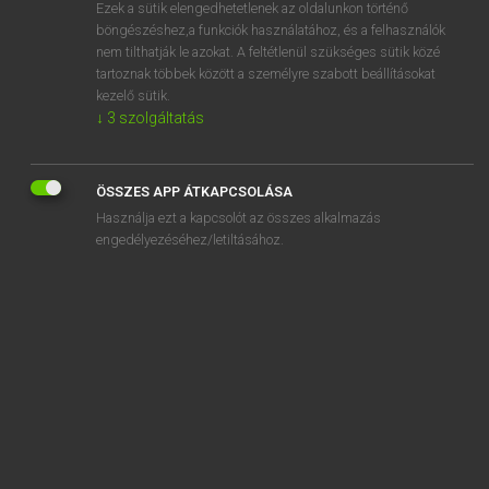
Ezek a sütik elengedhetetlenek az oldalunkon történő
böngészéshez,a funkciók használatához, és a felhasználók
nem tilthatják le azokat. A feltétlenül szükséges sütik közé
Lázár A. Péter, Varga György
tartoznak többek között a személyre szabott beállításokat
MAGYAR−ANGOL EGYETEMES NAGYSZÓTÁR
kezelő sütik.
↓
3
szolgáltatás
Kapcsolódó anyagok
belarusz
ÖSSZES APP ÁTKAPCSOLÁSA
Belarusz
Használja ezt a kapcsolót az összes alkalmazás
belassul
engedélyezéséhez/letiltásához.
belassulás
belát
belátás
beláthatatlan
belátható
belátó