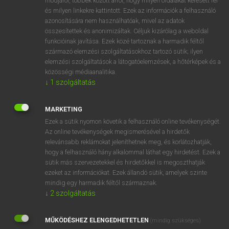
módjáról, többek között arról, hogy milyen oldalakat keresett fel
és milyen linkekre kattintott. Ezek az információk a felhasználó
VAN ELŐFIZETÉSED?
azonosítására nem használhatóak, mivel az adatok
összesítettek és anonimizáltak. Céljuk kizárólag a weboldal
Van előfizetésem a teljes szócikk megtekintéséhez.
funkcióinak javítása. Ezek közé tartoznak a harmadik féltől
származó elemzési szolgáltatásokhoz tartozó sütik; ilyen
BELÉPÉS
elemzési szolgáltatások a látogatóelemzések, a hőtérképek és a
közösségi médiaanalitika.
↓
1
szolgáltatás
MARKETING
Ezek a sütik nyomon követik a felhasználó online tevékenységét.
Az online tevékenységek megismerésével a hirdetők
NINCS ELŐFIZETÉSED?
relevánsabb reklámokat jeleníthetnek meg, és korlátozhatják,
Nincs regisztrációm és előfizetésem. A szótár 2 órás,
hogy a felhasználó hány alkalommal láthat egy hirdetést. Ezek a
díjmentes próbaverziójának elindításához regisztrálok és
sütik más szervezetekkel és hirdetőkkel is megoszthatják
belépek
.
ezeket az információkat. Ezek állandó sütik, amelyek szinte
mindig egy harmadik féltől származnak.
↓
2
szolgáltatás
REGISZTRÁCIÓ
MŰKÖDÉSHEZ ELENGEDHETETLEN
(mindig szükséges)