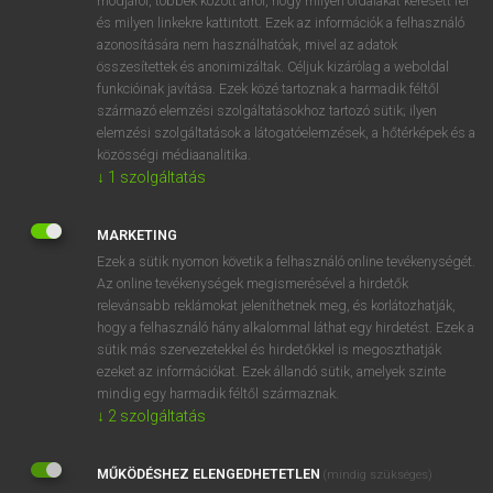
módjáról, többek között arról, hogy milyen oldalakat keresett fel
és milyen linkekre kattintott. Ezek az információk a felhasználó
VAN ELŐFIZETÉSED?
azonosítására nem használhatóak, mivel az adatok
összesítettek és anonimizáltak. Céljuk kizárólag a weboldal
Van előfizetésem a teljes szócikk megtekintéséhez.
funkcióinak javítása. Ezek közé tartoznak a harmadik féltől
származó elemzési szolgáltatásokhoz tartozó sütik; ilyen
BELÉPÉS
elemzési szolgáltatások a látogatóelemzések, a hőtérképek és a
közösségi médiaanalitika.
↓
1
szolgáltatás
MARKETING
Ezek a sütik nyomon követik a felhasználó online tevékenységét.
Az online tevékenységek megismerésével a hirdetők
NINCS ELŐFIZETÉSED?
relevánsabb reklámokat jeleníthetnek meg, és korlátozhatják,
Nincs regisztrációm és előfizetésem. A szótár 2 órás,
hogy a felhasználó hány alkalommal láthat egy hirdetést. Ezek a
díjmentes próbaverziójának elindításához regisztrálok és
sütik más szervezetekkel és hirdetőkkel is megoszthatják
belépek
.
ezeket az információkat. Ezek állandó sütik, amelyek szinte
mindig egy harmadik féltől származnak.
↓
2
szolgáltatás
REGISZTRÁCIÓ
MŰKÖDÉSHEZ ELENGEDHETETLEN
(mindig szükséges)