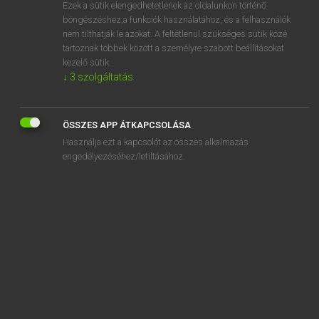
Ezek a sütik elengedhetetlenek az oldalunkon történő
böngészéshez,a funkciók használatához, és a felhasználók
nem tilthatják le azokat. A feltétlenül szükséges sütik közé
Lázár A. Péter, Varga György
tartoznak többek között a személyre szabott beállításokat
MAGYAR−ANGOL EGYETEMES NAGYSZÓTÁR
kezelő sütik.
↓
3
szolgáltatás
Kapcsolódó anyagok
apszisvonal
ÖSSZES APP ÁTKAPCSOLÁSA
ÁPTF
Használja ezt a kapcsolót az összes alkalmazás
apu
engedélyezéséhez/letiltásához.
ÁPV Rt.
ár
ara
arab
arabeszk
arab fejezet