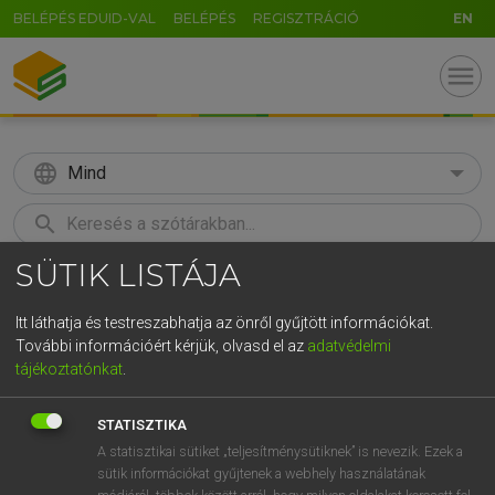
BELÉPÉS EDUID-VAL
BELÉPÉS
REGISZTRÁCIÓ
EN
menu
language
Mind
search
SÜTIK LISTÁJA
GR
KERESÉS
5
6
7
8
9
ö
ü
ó
Itt láthatja és testreszabhatja az önről gyűjtött információkat.
További információért kérjük, olvasd el az
adatvédelmi
r
t
z
u
i
o
p
ő
ú
LÁZÁR A. PÉTER, VARGA GYÖRGY
tájékoztatónkat
.
Magyar−angol egyetemes nagyszótár
g
h
j
k
l
é
á
ű
Ω
STATISZTIKA
v
b
n
m
,
.
-
AltGr
A statisztikai sütiket „teljesítménysütiknek” is nevezik. Ezek a
sütik információkat gyűjtenek a webhely használatának