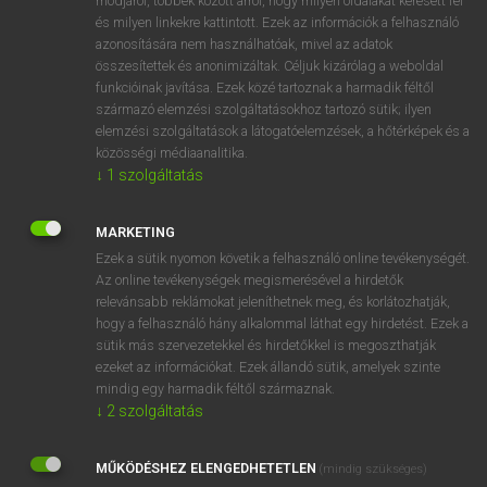
módjáról, többek között arról, hogy milyen oldalakat keresett fel
és milyen linkekre kattintott. Ezek az információk a felhasználó
VAN ELŐFIZETÉSED?
azonosítására nem használhatóak, mivel az adatok
összesítettek és anonimizáltak. Céljuk kizárólag a weboldal
Van előfizetésem a teljes szócikk megtekintéséhez.
funkcióinak javítása. Ezek közé tartoznak a harmadik féltől
származó elemzési szolgáltatásokhoz tartozó sütik; ilyen
BELÉPÉS
elemzési szolgáltatások a látogatóelemzések, a hőtérképek és a
közösségi médiaanalitika.
↓
1
szolgáltatás
MARKETING
Ezek a sütik nyomon követik a felhasználó online tevékenységét.
Az online tevékenységek megismerésével a hirdetők
NINCS ELŐFIZETÉSED?
relevánsabb reklámokat jeleníthetnek meg, és korlátozhatják,
Nincs regisztrációm és előfizetésem. A szótár 2 órás,
hogy a felhasználó hány alkalommal láthat egy hirdetést. Ezek a
díjmentes próbaverziójának elindításához regisztrálok és
sütik más szervezetekkel és hirdetőkkel is megoszthatják
belépek
.
ezeket az információkat. Ezek állandó sütik, amelyek szinte
mindig egy harmadik féltől származnak.
↓
2
szolgáltatás
REGISZTRÁCIÓ
MŰKÖDÉSHEZ ELENGEDHETETLEN
(mindig szükséges)