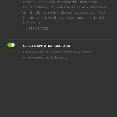
Ezek a sütik elengedhetetlenek az oldalunkon történő
böngészéshez,a funkciók használatához, és a felhasználók
nem tilthatják le azokat. A feltétlenül szükséges sütik közé
Lázár A. Péter, Varga György
tartoznak többek között a személyre szabott beállításokat
ANGOL−MAGYAR EGYETEMES NAGYSZÓTÁR
kezelő sütik.
↓
3
szolgáltatás
Kapcsolódó anyagok
evenly
ÖSSZES APP ÁTKAPCSOLÁSA
even out
Használja ezt a kapcsolót az összes alkalmazás
evens
engedélyezéséhez/letiltásához.
evensong
event
event algebra
event booking
event coordinator
event-driven