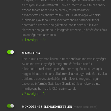
módjáról, többek között arról, hogy milyen oldalakat keresett fel
és milyen linkekre kattintott. Ezek az információk a felhasználó
VAN ELŐFIZETÉSED?
azonosítására nem használhatóak, mivel az adatok
összesítettek és anonimizáltak. Céljuk kizárólag a weboldal
Van előfizetésem a teljes szócikk megtekintéséhez.
funkcióinak javítása. Ezek közé tartoznak a harmadik féltől
származó elemzési szolgáltatásokhoz tartozó sütik; ilyen
BELÉPÉS
elemzési szolgáltatások a látogatóelemzések, a hőtérképek és a
közösségi médiaanalitika.
↓
1
szolgáltatás
MARKETING
Ezek a sütik nyomon követik a felhasználó online tevékenységét.
Az online tevékenységek megismerésével a hirdetők
NINCS ELŐFIZETÉSED?
relevánsabb reklámokat jeleníthetnek meg, és korlátozhatják,
Nincs regisztrációm és előfizetésem. A szótár 2 órás,
hogy a felhasználó hány alkalommal láthat egy hirdetést. Ezek a
díjmentes próbaverziójának elindításához regisztrálok és
sütik más szervezetekkel és hirdetőkkel is megoszthatják
belépek
.
ezeket az információkat. Ezek állandó sütik, amelyek szinte
mindig egy harmadik féltől származnak.
↓
2
szolgáltatás
REGISZTRÁCIÓ
MŰKÖDÉSHEZ ELENGEDHETETLEN
(mindig szükséges)