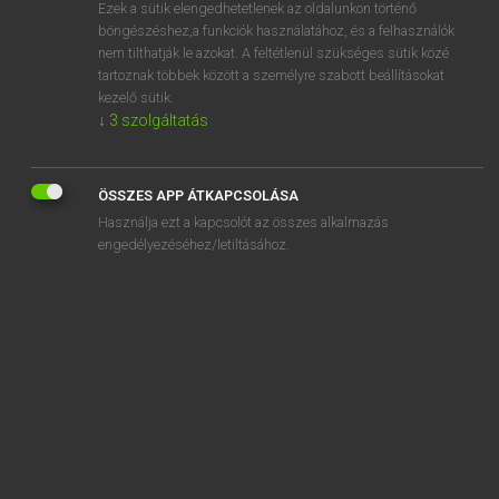
Ezek a sütik elengedhetetlenek az oldalunkon történő
böngészéshez,a funkciók használatához, és a felhasználók
nem tilthatják le azokat. A feltétlenül szükséges sütik közé
Magay Tamás
tartoznak többek között a személyre szabott beállításokat
ANGOL−MAGYAR SZÓTÁR
kezelő sütik.
↓
3
szolgáltatás
Kapcsolódó anyagok
accursed
ÖSSZES APP ÁTKAPCSOLÁSA
accusation
Használja ezt a kapcsolót az összes alkalmazás
accusative
engedélyezéséhez/letiltásához.
accusatory
accuse
accused, the
accuser
accusing
accustom