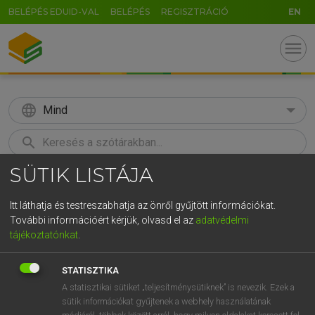
BELÉPÉS EDUID-VAL
BELÉPÉS
REGISZTRÁCIÓ
EN
menu
language
Mind
search
SÜTIK LISTÁJA
GR
KERESÉS
5
6
7
8
9
ö
ü
ó
Itt láthatja és testreszabhatja az önről gyűjtött információkat.
További információért kérjük, olvasd el az
adatvédelmi
r
t
z
u
i
o
p
ő
ú
MAGAY TAMÁS
tájékoztatónkat
.
Angol−magyar szótár
g
h
j
k
l
é
á
ű
Ω
STATISZTIKA
v
b
n
m
,
.
-
AltGr
A statisztikai sütiket „teljesítménysütiknek” is nevezik. Ezek a
sütik információkat gyűjtenek a webhely használatának