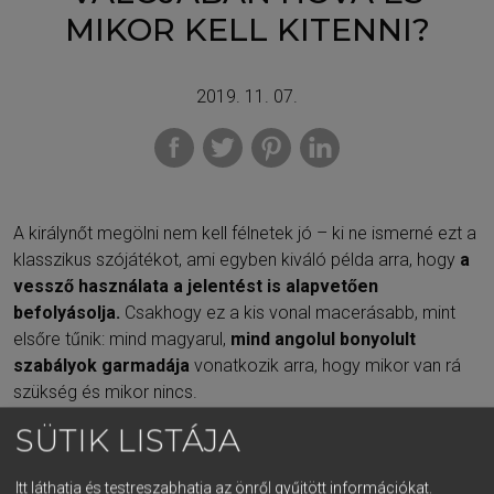
MIKOR KELL KITENNI?
2019. 11. 07.
A királynőt megölni nem kell félnetek jó – ki ne ismerné ezt a
klasszikus szójátékot, ami egyben kiváló példa arra, hogy
a
vessző használata a jelentést is alapvetően
befolyásolja.
Csakhogy ez a kis vonal macerásabb, mint
elsőre tűnik: mind magyarul,
mind angolul bonyolult
szabályok garmadája
vonatkozik arra, hogy mikor van rá
szükség és mikor nincs.
SÜTIK LISTÁJA
Mindkét nyelvre igaz, hogy bár léteznek általános szabályok
a vesszőhasználatra, a
kivételekkel és a speciális
esetekkel Dunát lehetne rekeszteni.
Mikor kell kitenni a
Itt láthatja és testreszabhatja az önről gyűjtött információkat.