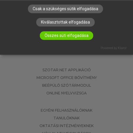
Csak a szükséges sütik elfogadása
2022. 10. 09.
Kiválasztottak elfogadása
Összes süti elfogadása
Powered by Klaro!
SZOTAR.NET APPLIKÁCIÓ
MICROSOFT OFFICE BŐVÍTMÉNY
BEÉPÜLŐ SZÓTÁRMODUL
ONLINE NYELVVIZSGA
EGYÉNI FELHASZNÁLÓKNAK
TANULÓKNAK
OKTATÁSI INTÉZMÉNYEKNEK