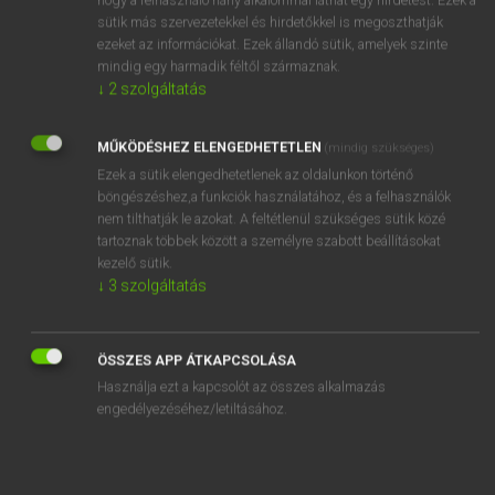
ejtenünk a vessző iker- és mostohatestvéreiről,
azaz a
sütik más szervezetekkel és hirdetőkkel is megoszthatják
ezeket az információkat. Ezek állandó sütik, amelyek szinte
kettőspontról, a pontosvesszőről és a gondolatjelről.
mindig egy harmadik féltől származnak.
↓
2
szolgáltatás
A kettőspont
három esetben is szóba jöhet: ha
példákat
sorolsz
fel egy állításra, ha egy
idézetet vezetsz fel,
továbbá
figyelemfelkeltési céllal
is használhatod.
A
MŰKÖDÉSHEZ ELENGEDHETETLEN
(mindig szükséges)
pontosvessző
elsősorban a
hosszú, több tagból álló
Ezek a sütik elengedhetetlenek az oldalunkon történő
összetett mondatokban játszik szerepet,
ha a
böngészéshez,a funkciók használatához, és a felhasználók
nem tilthatják le azokat. A feltétlenül szükséges sütik közé
tagmondatok csak lazán kapcsolódnak egymáshoz; a
tartoznak többek között a személyre szabott beállításokat
pontosvesszőt akár teljesen el is hagyhatod, a sima vessző
kezelő sütik.
is helyesnek számít az ilyen esetekben.
A gondolatjel fő
↓
3
szolgáltatás
funkciója a mondaton belüli közbevetés
– mint itt –,
ugyanakkor értelmezési és kiemelési funkciója is lehet –
elég ennyit megjegyezned!
ÖSSZES APP ÁTKAPCSOLÁSA
Használja ezt a kapcsolót az összes alkalmazás
engedélyezéséhez/letiltásához.
AMIKOR KÖTELEZŐ, ÉS AMIKOR
TILOS