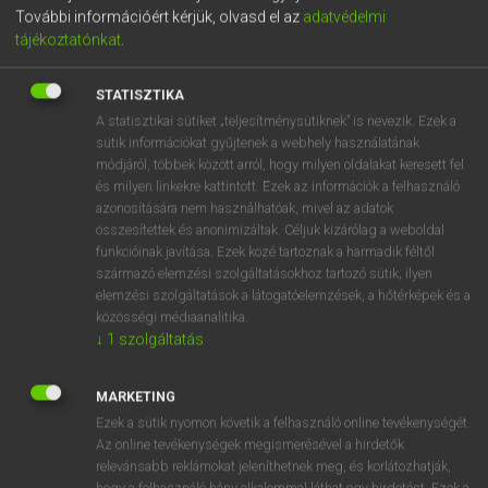
További információért kérjük, olvasd el az
adatvédelmi
vesszőt? Melyik kötőszó előtt kötelező a használata? Milyen
tájékoztatónkat
.
segítségek léteznek a tanuláshoz? Ezekre a kérdésekre
keressük a választ cikkünkben.
STATISZTIKA
A statisztikai sütiket „teljesítménysütiknek” is nevezik. Ezek a
VESSZŐ HASZNÁLATA
sütik információkat gyűjtenek a webhely használatának
MAGYARUL: TUDD, MIKOR KELL
módjáról, többek között arról, hogy milyen oldalakat keresett fel
és milyen linkekre kattintott. Ezek az információk a felhasználó
KIRAKNI
azonosítására nem használhatóak, mivel az adatok
összesítettek és anonimizáltak. Céljuk kizárólag a weboldal
Bárcsak azt mondhatnánk, hogy könnyű dolgod van, és
funkcióinak javítása. Ezek közé tartoznak a harmadik féltől
akkor kell írásban vesszőt használnod, amikor a beszédben
származó elemzési szolgáltatásokhoz tartozó sütik; ilyen
szünetet tartanál. A helyzet azonban korántsem ilyen
elemzési szolgáltatások a látogatóelemzések, a hőtérképek és a
közösségi médiaanalitika.
egyszerű, bár tény, hogy a hangsúlyozás és a vessző
↓
1
szolgáltatás
hasonló célokat szolgál:
tagolni, esetleg új vagy eltérő
jelentéssel felruházni a mondanivalót.
MARKETING
Ezek a sütik nyomon követik a felhasználó online tevékenységét.
PONT, PONT, VESSZŐCSKE
Az online tevékenységek megismerésével a hirdetők
relevánsabb reklámokat jeleníthetnek meg, és korlátozhatják,
Mielőtt elmerülnénk a konkrét szabályokban, muszáj szót
hogy a felhasználó hány alkalommal láthat egy hirdetést. Ezek a