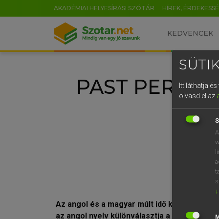
AKADÉMIAI HELYESÍRÁSI SZÓTÁR
HÍREK, ÉRDEKESS
KEDVENCEK
SÜTIK
PAST PERFECT
Itt láthatja 
olvasd el az
S
A
w
l
a
t
s
↓
Az angol és a magyar múlt idő között első r
az angol nyelv különválasztja a folyamatos