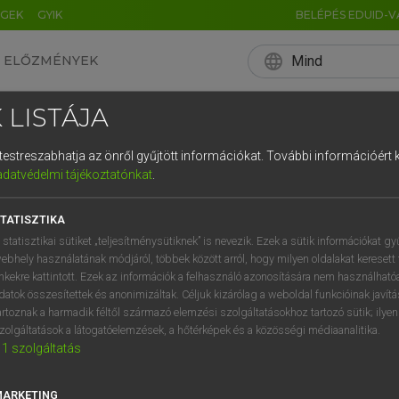
ÉGEK
GYIK
BELÉPÉS EDUID-V
language
Mind
ELŐZMÉNYEK
EN
HU
DE
CN
FR
ES
IT
NL
RU
 LISTÁJA
0
1
2
3
4
, AVAGY A BEFEJEZE
és testreszabhatja az önről gyűjtött információkat.
További információért k
q
w
e
adatvédelmi tájékoztatónkat
.
GYAKORLATBAN
a
s
d
f
TATISZTIKA
í
y
x
c
 statisztikai sütiket „teljesítménysütiknek” is nevezik. Ezek a sütik információkat gy
ebhely használatának módjáról, többek között arról, hogy milyen oldalakat keresett 
2021. 12. 12.
inkekre kattintott. Ezek az információk a felhasználó azonosítására nem használható
datok összesítettek és anonimizáltak. Céljuk kizárólag a weboldal funkcióinak javít
artoznak a harmadik féltől származó elemzési szolgáltatásokhoz tartozó sütik; ilye
zolgáltatások a látogatóelemzések, a hőtérképek és a közösségi médiaanalitika.
1
szolgáltatás
ánézésre csak különbségeket találunk. Míg az angol négyet 
 igeidőket, a magyar nem. Ám ez csak a látszat: ha jobban 
MARKETING