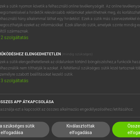
a kapcsolódási pontokat is a magyar igeidőkhöz!
zek a sütik nyomon követik a felhasználó online tevékenységét. Az online tevékeny
egismerésével a hirdetők relevánsabb reklámokat jeleníthetnek meg, és korlátozhat
e után bevezetünk a
past perfect
rejtelmeibe – tudd meg, hogyan s
elhasználó hány alkalommal láthat egy hirdetést. Ezek a sütik más szervezetekkel és
egoszthatják ezeket az információkat. Ezek állandó sütik, amelyek szinte mindig 
éltől származnak.
GFŐBB JELLEMZŐK
2
szolgáltatás
hatunk egy már befejezett, lezajlott történést vagy eseményt – v
ŰKÖDÉSHEZ ELENGEDHETETLEN
(mindig szükséges)
zek a sütik elengedhetetlenek az oldalunkon történő böngészéshez,a funkciók hasz
.30-kor fejeződött be.
elhasználók nem tilthatják le azokat. A feltétlenül szükséges sütik közé tartoznak t
reakfast, packed in some sandwiches and went to the bus.
– Reggel
zemélyre szabott beállításokat kezelő sütik.
ultam a buszhoz.
3
szolgáltatás
l szemben csak akkor használjuk, ha az a bizonyos esemény, a
az esetben is, ha egy állapotra utalunk. Szinte mindig közlésünk t
SSZES APP ÁTKAPCSOLÁSA
Órákig futottam az erdőben.
asználja ezt a kapcsolót az összes alkalmazás engedélyezéséhez/letiltásához.
jezett múlt)
a folyamatos befejezett jelenhez hasonlít – a külö
ben, a múltban történt meg.
a szükséges sütik
Kiválasztottak
Összes
ame home.
– Éppen egy könyvet olvastam, amikor hazaért.
elfogadása
elfogadása
elfog
központi igeidejéhez, a
past perfect
hez. Miért lesz könnyű meg