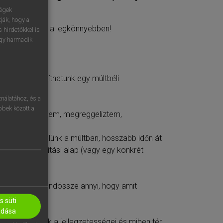
ségek
ják, hogy a
ajátíthatod el a legkönnyebben!
 hirdetőkkel is
egy harmadik
alamint felállíthatunk egy múltbéli
nálatához, és a
öbbek között a
 8 órakor keltem, megreggeliztem,
melyről beszélünk a múltban, hosszabb időn át
árgya a viszonyítási alap (vagy egy konkrét
nbség köztük mindössze annyi, hogy amit
 süti
adása
jegyezned, mik a jellegzetességei és miben tér