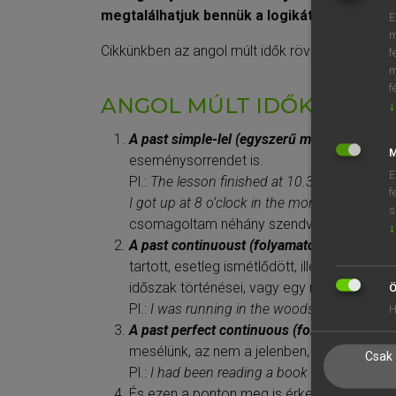
megtalálhatjuk bennük a logikát – sőt, még 
E
m
Cikkünkben az angol múlt idők rövid áttekintés
f
m
f
ANGOL MÚLT IDŐK: A LE
↓
A past simple-lel (egyszerű múlttal)
bemutat
M
eseménysorrendet is.
E
Pl.:
The lesson finished at 10.30.
– Az óra 10
f
I got up at 8 o’clock in the morning, had b
s
csomagoltam néhány szendvicset, és elind
↓
A past continuoust (folyamatos múltat)
ezze
tartott, esetleg ismétlődött, illetve abban 
időszak történései, vagy egy másik eset).
Ö
Pl.:
I was running in the woods for hours.
– 
H
A past perfect continuous (folyamatos befe
mesélünk, az nem a jelenben, hanem régeb
Csak 
Pl.:
I had been reading a book when she c
És ezen a ponton meg is érkezünk cikkünk 