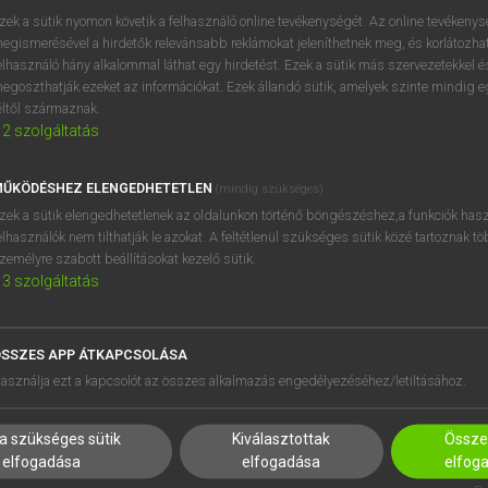
zek a sütik nyomon követik a felhasználó online tevékenységét. Az online tevékeny
egismerésével a hirdetők relevánsabb reklámokat jeleníthetnek meg, és korlátozhat
elhasználó hány alkalommal láthat egy hirdetést. Ezek a sütik más szervezetekkel és
MINDENNAPOKRA
egoszthatják ezeket az információkat. Ezek állandó sütik, amelyek szinte mindig 
éltől származnak.
ikációban négy alapvető csoport
különíthető el
2
szolgáltatás
ÍTÁS ÉS KAPCSOLATFELVÉTEL
ŰKÖDÉSHEZ ELENGEDHETETLEN
(mindig szükséges)
zek a sütik elengedhetetlenek az oldalunkon történő böngészéshez,a funkciók hasz
dje meg, hogy bemutatkozzam: X. Y. vagyok.
elhasználók nem tilthatják le azokat. A feltétlenül szükséges sütik közé tartoznak t
zemélyre szabott beállításokat kezelő sütik.
y találkozunk/megismerhetlek!
3
szolgáltatás
reggelt/napot/estét!
is it?
– Elnézést, meg tudná nekem mondani, hogy mennyi az i
SSZES APP ÁTKAPCSOLÁSA
asználja ezt a kapcsolót az összes alkalmazás engedélyezéséhez/letiltásához.
NNYED, NÉHÁNY MONDATOS BESZÉL
a szükséges sütik
Kiválasztottak
Összes
elfogadása
elfogadása
elfog