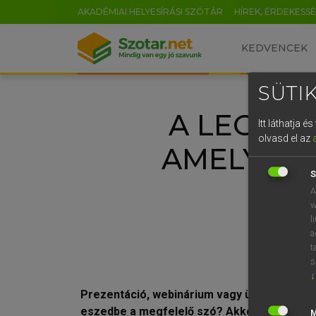
AKADÉMIAI HELYESÍRÁSI SZÓTÁR
HÍREK, ÉRDEKESS
KEDVENCEK
SÜTIK
A LEGHAS
Itt láthatja 
olvasd el az
AMELYEKE
S
A
w
l
a
t
s
↓
Prezentáció, webinárium vagy üzleti találk
eszedbe a megfelelő szó? Akkor tarts velü