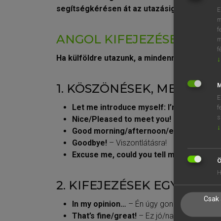
segítségkérésen át az utazásig!
E
m
f
ANGOL KIFEJEZÉSEK A 
m
f
Ha külföldre utazunk, a mindennapi kommun
↓
1. KÖSZÖNÉSEK, MEGSZÓL
M
E
Let me introduce myself: I’m X. Y.
– Enge
f
s
Nice/Pleased to meet you!
– Örülök, hog
↓
Good morning/afternoon/evening!
– Jó 
Goodbye!
– Viszontlátásra!
Excuse me, could you tell me, what time 
Ö
H
2. KIFEJEZÉSEK EGY KÖ
Csak 
In my opinion…
– Én úgy gondolom, hogy…
That’s fine/great!
– Ez jó/nagyszerű!