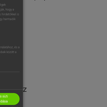
ségek
ják, hogy a
 hirdetőkkel is
egy harmadik
nálatához, és a
öbbek között a
dő?
GETÉSHEZ
 süti
adása