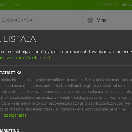
ÉGEK
GYIK
BELÉPÉS EDUID-V
language
Mind
ELŐZMÉNYEK
EN
HU
DE
CN
FR
ES
IT
NL
RU
 LISTÁJA
0
1
2
3
4
ZNOSABB ANGOL KIF
és testreszabhatja az önről gyűjtött információkat.
További információért k
q
w
e
adatvédelmi tájékoztatónkat
.
T MINDENKINEK ISME
a
s
d
f
TATISZTIKA
í
y
x
c
 statisztikai sütiket „teljesítménysütiknek” is nevezik. Ezek a sütik információkat gy
ebhely használatának módjáról, többek között arról, hogy milyen oldalakat keresett 
2021. 12. 19.
inkekre kattintott. Ezek az információk a felhasználó azonosítására nem használható
datok összesítettek és anonimizáltak. Céljuk kizárólag a weboldal funkcióinak javít
artoznak a harmadik féltől származó elemzési szolgáltatásokhoz tartozó sütik; ilye
zolgáltatások a látogatóelemzések, a hőtérképek és a közösségi médiaanalitika.
1
szolgáltatás
ozó? Bővítenéd a szókincsedet, vagy nem szeretnél többé z
nk: csokorba szedtük neked a leghasznosabb angol kifejez
MARKETING