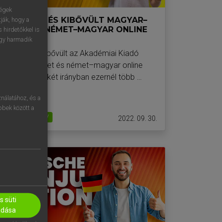
ségek
MEGÚJULT ÉS KIBŐVÜLT MAGYAR–
ják, hogy a
NÉMET ÉS NÉMET–MAGYAR ONLINE
 hirdetőkkel is
SZÓTÁRAK
egy harmadik
Megújult és kibővült az Akadémiai Kiadó
magyar–német és német–magyar online
szótára. Mindkét irányban ezernél több …
nálatához, és a
öbbek között a
NÉMET NYELV
2022. 09. 30.
 süti
adása