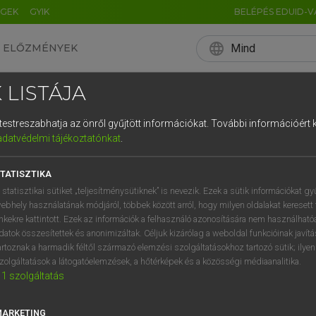
ÉGEK
GYIK
BELÉPÉS EDUID-V
language
Mind
ELŐZMÉNYEK
EN
HU
DE
CN
FR
ES
IT
NL
RU
 LISTÁJA
0
1
2
3
4
NÉMET TANULÁS
és testreszabhatja az önről gyűjtött információkat.
További információért k
q
w
e
adatvédelmi tájékoztatónkat
.
a
s
d
f
HELYESÍRÁS
MAGYAR NYELV
NÉMET NYELV
NYELVTANULÁS
TATISZTIKA
í
y
x
c
 statisztikai sütiket „teljesítménysütiknek” is nevezik. Ezek a sütik információkat gy
ebhely használatának módjáról, többek között arról, hogy milyen oldalakat keresett 
inkekre kattintott. Ezek az információk a felhasználó azonosítására nem használható
datok összesítettek és anonimizáltak. Céljuk kizárólag a weboldal funkcióinak javít
artoznak a harmadik féltől származó elemzési szolgáltatásokhoz tartozó sütik; ilye
zolgáltatások a látogatóelemzések, a hőtérképek és a közösségi médiaanalitika.
1
szolgáltatás
MARKETING