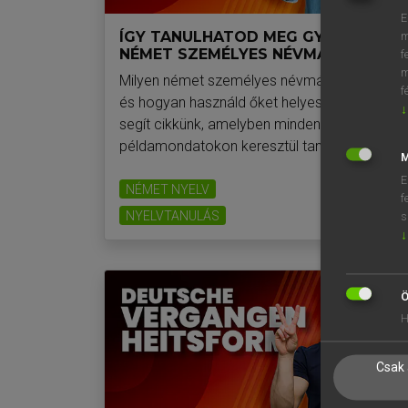
E
ÍGY TANULHATOD MEG GYORSAN A
m
NÉMET SZEMÉLYES NÉVMÁSOKAT
f
m
Milyen német személyes névmások vannak
f
és hogyan használd őket helyesen? Ebben
↓
segít cikkünk, amelyben mindennapos
példamondatokon keresztül tanulhatsz! …
M
E
NÉMET NYELV
f
NYELVTANULÁS
s
2023. 03. 30.
↓
Ö
H
Csak 