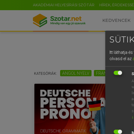
AKADÉMIAI HELYESÍRÁSI SZÓTÁR
HÍREK, ÉRDEKESS
KEDVENCEK
SÜTIK
Itt láthatja 
olvasd el az
ANGOL NYELV
FRANCIA NYELV
KATEGÓRIÁK:
S
A
w
l
a
t
s
↓