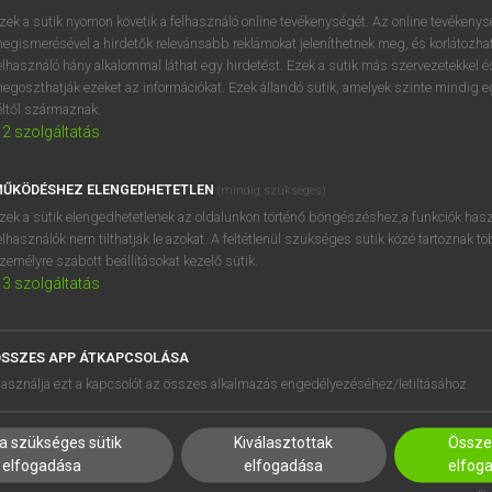
zek a sütik nyomon követik a felhasználó online tevékenységét. Az online tevékeny
A NÉMET MONDAT FELÉPÍTÉSE: A
egismerésével a hirdetők relevánsabb reklámokat jeleníthetnek meg, és korlátozhat
KATI-SZÓREND ÉRTHETŐEN
elhasználó hány alkalommal láthat egy hirdetést. Ezek a sütik más szervezetekkel és
egoszthatják ezeket az információkat. Ezek állandó sütik, amelyek szinte mindig 
Mikor és hogyan kell használni a német KATI-
éltől származnak.
szórendet? Milyen nyelvtani szabályok
2
szolgáltatás
kapcsolódnak hozzá? …
ŰKÖDÉSHEZ ELENGEDHETETLEN
(mindig szükséges)
zek a sütik elengedhetetlenek az oldalunkon történő böngészéshez,a funkciók hasz
elhasználók nem tilthatják le azokat. A feltétlenül szükséges sütik közé tartoznak t
NÉMET NYELV
zemélyre szabott beállításokat kezelő sütik.
2023. 01. 06.
3
szolgáltatás
SSZES APP ÁTKAPCSOLÁSA
asználja ezt a kapcsolót az összes alkalmazás engedélyezéséhez/letiltásához.
a szükséges sütik
Kiválasztottak
Összes
elfogadása
elfogadása
elfog