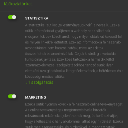
tájékoztatónkat
.
SMS-t
szeretnél kicsit közvetlenebbé tenni. Arra azonban
mindig ügyelj, hogy amerikaival vagy brittel beszélsz-e.
STATISZTIKA
Cikkünkben mindkét ország szlengjével megismerkedhetsz.
A statisztikai sütiket „teljesítménysütiknek” is nevezik. Ezek a
sütik információkat gyűjtenek a webhely használatának
10 BRIT SZLENG KIFEJEZÉS, AMI
módjáról, többek között arról, hogy milyen oldalakat keresett fel
és milyen linkekre kattintott. Ezek az információk a felhasználó
NÉLKÜL NEM FOGSZ
azonosítására nem használhatóak, mivel az adatok
BOLDOGULNI
összesítettek és anonimizáltak. Céljuk kizárólag a weboldal
funkcióinak javítása. Ezek közé tartoznak a harmadik féltől
Kezdjük az angol szlengszótárt a britekkel. Ha eredeti
származó elemzési szolgáltatásokhoz tartozó sütik; ilyen
nyelven nézted az olyan filmeket, mint a
Blöff
vagy a
elemzési szolgáltatások a látogatóelemzések, a hőtérképek és a
közösségi médiaanalitika.
Bridget Jones,
talán még ismerős is lesz
pár ezek közül a
↓
1
szolgáltatás
kifejezések közül.
MARKETING
DOUGH
Ezek a sütik nyomon követik a felhasználó online tevékenységét.
Az online tevékenységek megismerésével a hirdetők
A pénzre
a magyarban is számtalan szlengszó létezik, és
relevánsabb reklámokat jeleníthetnek meg, és korlátozhatják,
ez nincs másképp az angoloknál sem.
A
dough
eredetileg
hogy a felhasználó hány alkalommal láthat egy hirdetést. Ezek a
kelt tésztát, vagyis
gubát jelent
– utóbbit pedig mi is
sütik más szervezetekkel és hirdetőkkel is megoszthatják