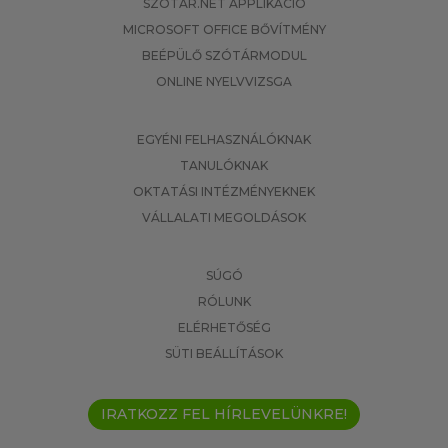
SZOTAR.NET APPLIKÁCIÓ
MICROSOFT OFFICE BŐVÍTMÉNY
BEÉPÜLŐ SZÓTÁRMODUL
ONLINE NYELVVIZSGA
EGYÉNI FELHASZNÁLÓKNAK
TANULÓKNAK
OKTATÁSI INTÉZMÉNYEKNEK
VÁLLALATI MEGOLDÁSOK
SÚGÓ
RÓLUNK
ELÉRHETŐSÉG
SÜTI BEÁLLÍTÁSOK
IRATKOZZ FEL HÍRLEVELÜNKRE!