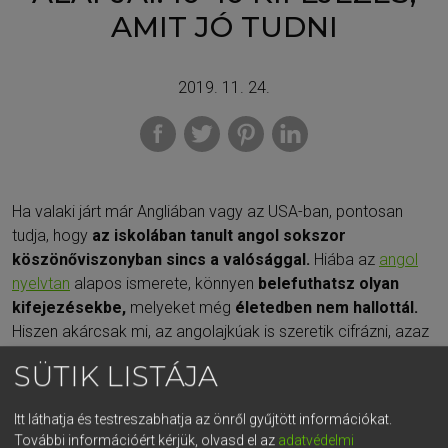
AMIT JÓ TUDNI
2019. 11. 24.
Ha valaki járt már Angliában vagy az USA-ban, pontosan
tudja, hogy
az iskolában tanult angol sokszor
köszönőviszonyban sincs a valósággal.
Hiába az
angol
nyelvtan
alapos ismerete, könnyen
belefuthatsz olyan
kifejezésekbe,
melyeket még
életedben nem hallottál.
Hiszen akárcsak mi, az angolajkúak is szeretik cifrázni, azaz
különféle
szlenggel feldobni a nyelvüket.
SÜTIK LISTÁJA
Ezek ismerete pedig nemcsak akkor jön jól, ha valamelyik
országban jársz: akkor is
használhatod őket, ha angolul
Itt láthatja és testreszabhatja az önről gyűjtött információkat.
További információért kérjük, olvasd el az
adatvédelmi
kell levelet írnod
egy barátodnak, vagy éppen egy
üzleti