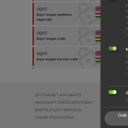
⚲ age
E
aged
m
Angol−magyar egyetemes
f
nagyszótár
m
f
aged
↓
Angol−magyar szótár
M
aged
E
Angol−magyar műszaki szótár
f
s
age
↓
Angol−magyar egyetemes
nagyszótár
Ö
SZOTAR.NET APPLIKÁCIÓ
EGYÉNI FEL
age
H
MICROSOFT OFFICE BŐVÍTMÉNY
TANULÓKNA
Angol−magyar pénzügyi szótár
BEÉPÜLŐ SZÓTÁRMODUL
OKTATÁSI I
Csak 
ONLINE NYELVVIZSGA
VÁLLALATI 
age
Angol−magyar műszaki szótár