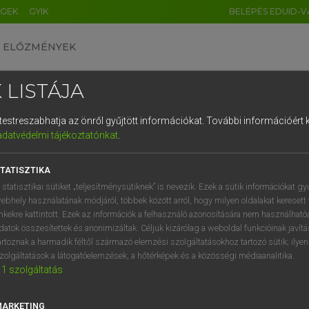
ÉGEK
GYIK
BELÉPÉS EDUID-V
ELŐZMÉNYEK
 LISTÁJA
és testreszabhatja az önről gyűjtött információkat.
További információért k
HU
DE
CN
FR
ES
IT
NL
RU
GR
adatvédelmi tájékoztatónkat
.
entes angol szótár
1
2
3
4
5
6
7
8
9
TATISZTIKA
mn
koros
q
w
e
r
t
z
u
i
 statisztikai sütiket „teljesítménysütiknek” is nevezik. Ezek a sütik információkat gy
idős
ebhely használatának módjáról, többek között arról, hogy milyen oldalakat keresett 
a
s
d
f
g
h
j
k
l
é
inkekre kattintott. Ezek az információk a felhasználó azonosítására nem használható
öreg
datok összesítettek és anonimizáltak. Céljuk kizárólag a weboldal funkcióinak javít
vén
í
y
x
c
v
b
n
m
,
.
artoznak a harmadik féltől származó elemzési szolgáltatásokhoz tartozó sütik; ilye
→
ige
(Infinitive)
zolgáltatások a látogatóelemzések, a hőtérképek és a közösségi médiaanalitika.
age
1
szolgáltatás
→
ige
(Present Participle)
aging
MARKETING