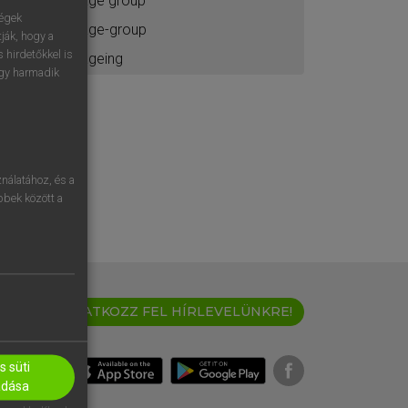
age group
ségek
age-group
ják, hogy a
 hirdetőkkel is
ageing
egy harmadik
nálatához, és a
öbbek között a
IRATKOZZ FEL HÍRLEVELÜNKRE!
 süti
adása