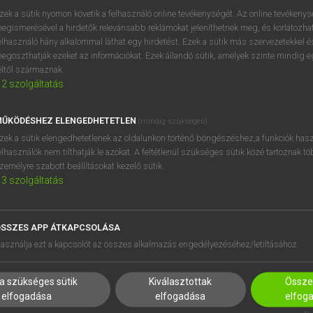
d
keresése szótárainkban
zek a sütik nyomon követik a felhasználó online tevékenységét. Az online tevékeny
egismerésével a hirdetők relevánsabb reklámokat jeleníthetnek meg, és korlátozhat
elhasználó hány alkalommal láthat egy hirdetést. Ezek a sütik más szervezetekkel és
egoszthatják ezeket az információkat. Ezek állandó sütik, amelyek szinte mindig 
éltől származnak.
2
szolgáltatás
ŰKÖDÉSHEZ ELENGEDHETETLEN
(mindig szükséges)
zek a sütik elengedhetetlenek az oldalunkon történő böngészéshez,a funkciók hasz
elhasználók nem tilthatják le azokat. A feltétlenül szükséges sütik közé tartoznak t
zemélyre szabott beállításokat kezelő sütik.
3
szolgáltatás
SSZES APP ÁTKAPCSOLÁSA
HASZNÁLÓKNAK
SÚGÓ
asználja ezt a kapcsolót az összes alkalmazás engedélyezéséhez/letiltásához.
K
RÓLUNK
NTÉZMÉNYEKNEK
ELÉRHETŐSÉG
a szükséges sütik
Kiválasztottak
Összes
MEGOLDÁSOK
SÜTI BEÁLLÍTÁSOK
elfogadása
elfogadása
elfog