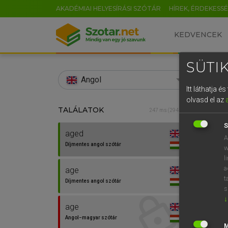
AKADÉMIAI HELYESÍRÁSI SZÓTÁR
HÍREK, ÉRDEKESS
KEDVENCEK
SÜTIK
search
Angol
Itt láthatja 
EN
olvasd el az
TALÁLATOK
Díjm
247 ms (294 db)
0
S
aged
aged
A
Díjmentes angol szótár
w
l
a
age
t
Díjmentes angol szótár
s
↓
age
Angol−magyar szótár