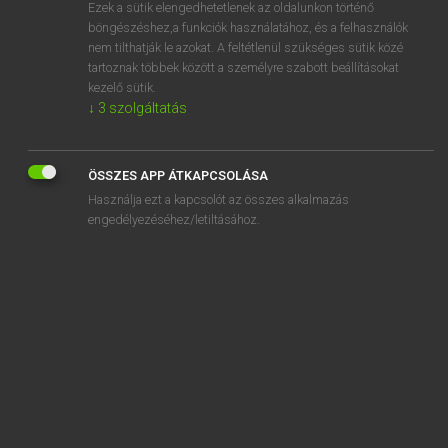
Ezek a sütik elengedhetetlenek az oldalunkon történő
böngészéshez,a funkciók használatához, és a felhasználók
nem tilthatják le azokat. A feltétlenül szükséges sütik közé
Lázár A. Péter, Varga György
tartoznak többek között a személyre szabott beállításokat
MAGYAR−ANGOL EGYETEMES NAGYSZÓTÁR
kezelő sütik.
↓
3
szolgáltatás
Kapcsolódó anyagok
akármerről
ÖSSZES APP ÁTKAPCSOLÁSA
akármi
Használja ezt a kapcsolót az összes alkalmazás
akármiféle
engedélyezéséhez/letiltásához.
akármikor
akármilyen
akárminemű
akarnok
akaródzik
akarva-nem akarva