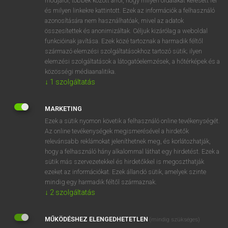
módjáról, többek között arról, hogy milyen oldalakat keresett fel
és milyen linkekre kattintott. Ezek az információk a felhasználó
VAN ELŐFIZETÉSED?
azonosítására nem használhatóak, mivel az adatok
összesítettek és anonimizáltak. Céljuk kizárólag a weboldal
Van előfizetésem a teljes szócikk megtekintéséhez.
funkcióinak javítása. Ezek közé tartoznak a harmadik féltől
származó elemzési szolgáltatásokhoz tartozó sütik; ilyen
BELÉPÉS
elemzési szolgáltatások a látogatóelemzések, a hőtérképek és a
közösségi médiaanalitika.
↓
1
szolgáltatás
MARKETING
Ezek a sütik nyomon követik a felhasználó online tevékenységét.
Az online tevékenységek megismerésével a hirdetők
NINCS ELŐFIZETÉSED?
relevánsabb reklámokat jeleníthetnek meg, és korlátozhatják,
Nincs regisztrációm és előfizetésem. A szótár 2 órás,
hogy a felhasználó hány alkalommal láthat egy hirdetést. Ezek a
díjmentes próbaverziójának elindításához regisztrálok és
sütik más szervezetekkel és hirdetőkkel is megoszthatják
belépek
.
ezeket az információkat. Ezek állandó sütik, amelyek szinte
mindig egy harmadik féltől származnak.
↓
2
szolgáltatás
REGISZTRÁCIÓ
MŰKÖDÉSHEZ ELENGEDHETETLEN
(mindig szükséges)