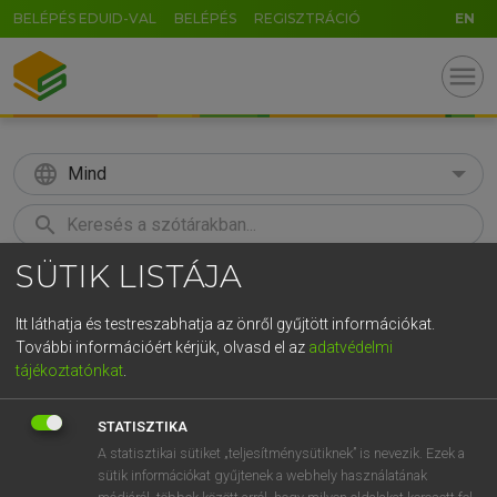
BELÉPÉS EDUID-VAL
BELÉPÉS
REGISZTRÁCIÓ
EN
menu
language
Mind
search
SÜTIK LISTÁJA
GR
KERESÉS
5
6
7
8
9
ö
ü
ó
Itt láthatja és testreszabhatja az önről gyűjtött információkat.
További információért kérjük, olvasd el az
adatvédelmi
r
t
z
u
i
o
p
ő
ú
LÁZÁR A. PÉTER, VARGA GYÖRGY
tájékoztatónkat
.
Magyar−angol egyetemes nagyszótár
g
h
j
k
l
é
á
ű
Ω
STATISZTIKA
v
b
n
m
,
.
-
AltGr
A statisztikai sütiket „teljesítménysütiknek” is nevezik. Ezek a
sütik információkat gyűjtenek a webhely használatának