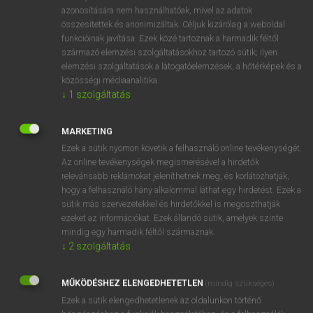
ige
öregszik
azonosítására nem használhatóak, mivel az adatok
öregít
összesítettek és anonimizáltak. Céljuk kizárólag a weboldal
funkcióinak javítása. Ezek közé tartoznak a harmadik féltől
vénül
származó elemzési szolgáltatásokhoz tartozó sütik; ilyen
(el)öregedik
elemzési szolgáltatások a látogatóelemzések, a hőtérképek és a
→
ige
(Past)
aged
közösségi médiaanalitika.
→
ige
(Present Participle)
↓
1
szolgáltatás
aging
MARKETING
⚲ age
keresése szótárainkban
Ezek a sütik nyomon követik a felhasználó online tevékenységét.
Az online tevékenységek megismerésével a hirdetők
relevánsabb reklámokat jeleníthetnek meg, és korlátozhatják,
hogy a felhasználó hány alkalommal láthat egy hirdetést. Ezek a
sütik más szervezetekkel és hirdetőkkel is megoszthatják
DÍJMENTES ANGOL SZÓTÁR
ezeket az információkat. Ezek állandó sütik, amelyek szinte
mindig egy harmadik féltől származnak.
ágazati
↓
2
szolgáltatás
agaze
MŰKÖDÉSHEZ ELENGEDHETETLEN
(mindig szükséges)
ágazik
Ezek a sütik elengedhetetlenek az oldalunkon történő
ág-bog