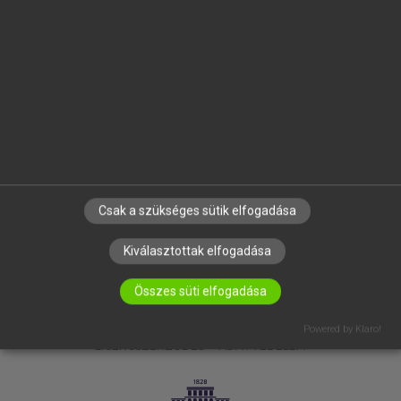
OKTATÁSI INTÉZMÉNYEKNEK
VÁLLALATI MEGOLDÁSOK
SÚGÓ
RÓLUNK
ELÉRHETŐSÉG
SÜTI BEÁLLÍTÁSOK
IRATKOZZ FEL HÍRLEVELÜNKRE!
Csak a szükséges sütik elfogadása
Kiválasztottak elfogadása
Összes süti elfogadása
Powered by Klaro!
LICENCSZERZŐDÉS
ADATVÉDELEM