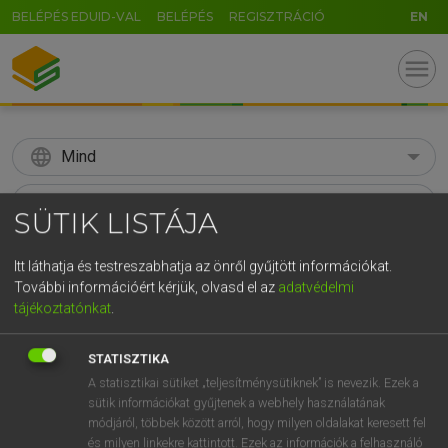
BELÉPÉS EDUID-VAL
BELÉPÉS
REGISZTRÁCIÓ
EN
menu
language
Mind
search
SÜTIK LISTÁJA
GR
KERESÉS
Itt láthatja és testreszabhatja az önről gyűjtött információkat.
5
6
7
8
9
ö
ü
ó
További információért kérjük, olvasd el az
adatvédelmi
tájékoztatónkat
.
r
t
z
u
i
o
p
ő
ú
Díjmentes angol szótár
g
h
j
k
l
é
á
ű
Ω
STATISZTIKA
fn
age
(élet)kor
A statisztikai sütiket „teljesítménysütiknek” is nevezik. Ezek a
v
b
n
m
,
.
-
AltGr
korszak
sütik információkat gyűjtenek a webhely használatának
módjáról, többek között arról, hogy milyen oldalakat keresett fel
éra
és milyen linkekre kattintott. Ezek az információk a felhasználó