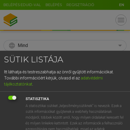
BELÉPÉS EDUID-VAL
BELÉPÉS
REGISZTRÁCIÓ
EN
menu
language
Mind
SÜTIK LISTÁJA
search
GR
Itt láthatja és testreszabhatja az önről gyűjtött információkat.
KERESÉS
További információért kérjük, olvasd el az
adatvédelmi
5
6
7
8
9
ö
ü
ó
tájékoztatónkat
.
r
t
z
u
i
o
p
ő
ú
Díjmentes angol szótár
STATISZTIKA
g
h
j
k
l
é
á
ű
Ω
A statisztikai sütiket „teljesítménysütiknek” is nevezik. Ezek a
fn
ág-bog
interlaced/intertwined branches/twigs of a
sütik információkat gyűjtenek a webhely használatának
v
b
tree
n
m
,
.
-
AltGr
módjáról, többek között arról, hogy milyen oldalakat keresett fel
és milyen linkekre kattintott. Ezek az információk a felhasználó
azonosítására nem használhatóak, mivel az adatok