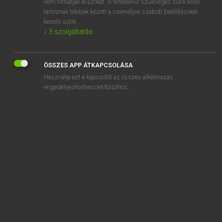
nem tilthatják le azokat. A feltétlenül szükséges sütik közé
tartoznak többek között a személyre szabott beállításokat
kezelő sütik.
↓
3
szolgáltatás
SZOTAR.NET APPLIKÁCIÓ
MICROSOFT OFFICE BŐVÍTMÉNY
ÖSSZES APP ÁTKAPCSOLÁSA
BEÉPÜLŐ SZÓTÁRMODUL
Használja ezt a kapcsolót az összes alkalmazás
ONLINE NYELVVIZSGA
engedélyezéséhez/letiltásához.
EGYÉNI FELHASZNÁLÓKNAK
TANULÓKNAK
OKTATÁSI INTÉZMÉNYEKNEK
VÁLLALATI MEGOLDÁSOK
SÚGÓ
RÓLUNK
ELÉRHETŐSÉG
SÜTI BEÁLLÍTÁSOK