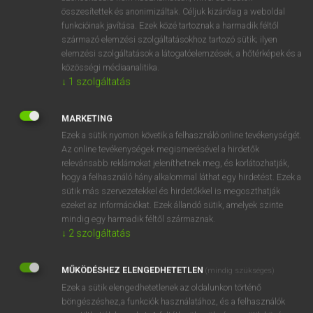
összesítettek és anonimizáltak. Céljuk kizárólag a weboldal
⚲ ág-bog
keresése szótárainkban
funkcióinak javítása. Ezek közé tartoznak a harmadik féltől
származó elemzési szolgáltatásokhoz tartozó sütik; ilyen
elemzési szolgáltatások a látogatóelemzések, a hőtérképek és a
közösségi médiaanalitika.
↓
1
szolgáltatás
DÍJMENTES ANGOL SZÓTÁR
ágazat
MARKETING
ágazati
Ezek a sütik nyomon követik a felhasználó online tevékenységét.
Az online tevékenységek megismerésével a hirdetők
agaze
relevánsabb reklámokat jeleníthetnek meg, és korlátozhatják,
hogy a felhasználó hány alkalommal láthat egy hirdetést. Ezek a
ágazik
sütik más szervezetekkel és hirdetőkkel is megoszthatják
ág-bog
ezeket az információkat. Ezek állandó sütik, amelyek szinte
mindig egy harmadik féltől származnak.
age
↓
2
szolgáltatás
age bracket
aged
MŰKÖDÉSHEZ ELENGEDHETETLEN
(mindig szükséges)
Ezek a sütik elengedhetetlenek az oldalunkon történő
age gap
böngészéshez,a funkciók használatához, és a felhasználók