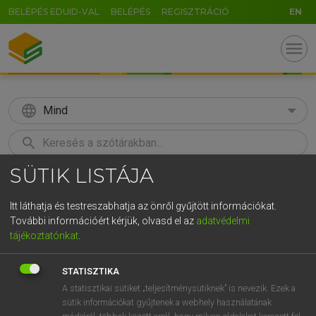
BELÉPÉS EDUID-VAL
BELÉPÉS
REGISZTRÁCIÓ
EN
menu
language
Mind
search
SÜTIK LISTÁJA
GR
KERESÉS
5
6
7
8
9
ö
ü
ó
Itt láthatja és testreszabhatja az önről gyűjtött információkat.
További információért kérjük, olvasd el az
adatvédelmi
r
t
z
u
i
o
p
ő
ú
LÁZÁR A. PÉTER, VARGA GYÖRGY
tájékoztatónkat
.
Magyar−angol egyetemes nagyszótár
g
h
j
k
l
é
á
ű
Ω
STATISZTIKA
v
b
n
m
,
.
-
AltGr
A statisztikai sütiket „teljesítménysütiknek” is nevezik. Ezek a
sütik információkat gyűjtenek a webhely használatának