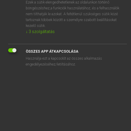
Ezek a sütik elengedhetetlenek az oldalunkon történő
böngészéshez,a funkciók használatához, és a felhasználók
nem tilthatják le azokat. A feltétlenül szükséges sütik közé
Lázár A. Péter, Varga György
tartoznak többek között a személyre szabott beállításokat
MAGYAR−ANGOL EGYETEMES NAGYSZÓTÁR
kezelő sütik.
↓
3
szolgáltatás
Kapcsolódó anyagok
akármennyire
ÖSSZES APP ÁTKAPCSOLÁSA
akármennyiszer
Használja ezt a kapcsolót az összes alkalmazás
akármerre
engedélyezéséhez/letiltásához.
akármerről
akármi
akármiféle
akármikor
akármilyen
akárminemű