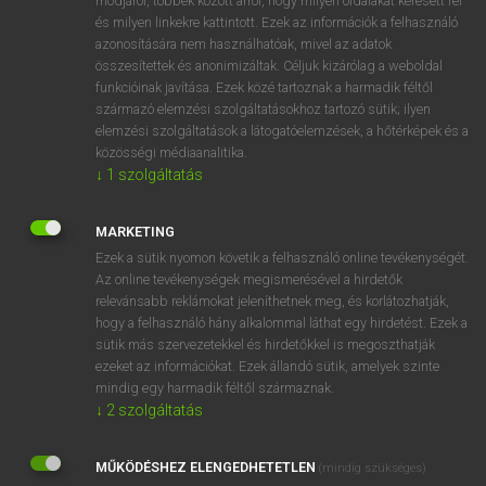
módjáról, többek között arról, hogy milyen oldalakat keresett fel
és milyen linkekre kattintott. Ezek az információk a felhasználó
VAN ELŐFIZETÉSED?
azonosítására nem használhatóak, mivel az adatok
összesítettek és anonimizáltak. Céljuk kizárólag a weboldal
Van előfizetésem a teljes szócikk megtekintéséhez.
funkcióinak javítása. Ezek közé tartoznak a harmadik féltől
származó elemzési szolgáltatásokhoz tartozó sütik; ilyen
BELÉPÉS
elemzési szolgáltatások a látogatóelemzések, a hőtérképek és a
közösségi médiaanalitika.
↓
1
szolgáltatás
MARKETING
Ezek a sütik nyomon követik a felhasználó online tevékenységét.
Az online tevékenységek megismerésével a hirdetők
NINCS ELŐFIZETÉSED?
relevánsabb reklámokat jeleníthetnek meg, és korlátozhatják,
Nincs regisztrációm és előfizetésem. A szótár 2 órás,
hogy a felhasználó hány alkalommal láthat egy hirdetést. Ezek a
díjmentes próbaverziójának elindításához regisztrálok és
sütik más szervezetekkel és hirdetőkkel is megoszthatják
belépek
.
ezeket az információkat. Ezek állandó sütik, amelyek szinte
mindig egy harmadik féltől származnak.
↓
2
szolgáltatás
REGISZTRÁCIÓ
MŰKÖDÉSHEZ ELENGEDHETETLEN
(mindig szükséges)