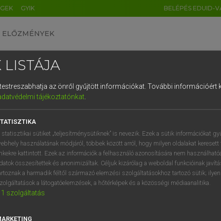
ÉGEK
GYIK
BELÉPÉS EDUID-V
ELŐZMÉNYEK
 LISTÁJA
és testreszabhatja az önről gyűjtött információkat.
További információért k
HU
DE
CN
FR
ES
IT
NL
RU
GR
adatvédelmi tájékoztatónkat
.
 A. PÉTER, VARGA GYÖRGY
1
2
3
4
5
6
7
8
9
ol−magyar egyetemes nagyszótár
TATISZTIKA
q
w
e
r
t
z
u
i
 statisztikai sütiket „teljesítménysütiknek” is nevezik. Ezek a sütik információkat gy
ebhely használatának módjáról, többek között arról, hogy milyen oldalakat keresett 
a
s
d
f
g
h
j
k
l
é
inkekre kattintott. Ezek az információk a felhasználó azonosítására nem használható
datok összesítettek és anonimizáltak. Céljuk kizárólag a weboldal funkcióinak javít
í
y
x
c
v
b
n
m
,
.
artoznak a harmadik féltől származó elemzési szolgáltatásokhoz tartozó sütik; ilye
zolgáltatások a látogatóelemzések, a hőtérképek és a közösségi médiaanalitika.
VAN ELŐFIZETÉSED?
NINCS ELŐFIZETÉSED
1
szolgáltatás
előfizetésem a teljes szócikk
Nincs regisztrációm és előfiz
megtekintéséhez.
A szótár 2 órás, díjmente
MARKETING