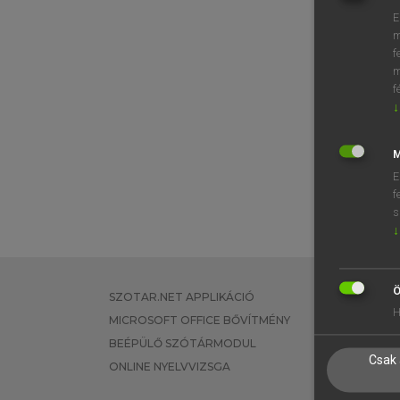
E
m
f
m
f
↓
M
E
f
s
↓
Ö
SZOTAR.NET APPLIKÁCIÓ
EGYÉNI FEL
H
MICROSOFT OFFICE BŐVÍTMÉNY
TANULÓKNA
BEÉPÜLŐ SZÓTÁRMODUL
OKTATÁSI I
Csak 
ONLINE NYELVVIZSGA
VÁLLALATI 