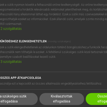
próbaverziójának elindítás
zek a sütik nyomon követik a felhasználó online tevékenységét. Az online tevékeny
BELÉPÉS
regisztrálok és
belépek
.
egismerésével a hirdetők relevánsabb reklámokat jeleníthetnek meg, és korlátozhat
elhasználó hány alkalommal láthat egy hirdetést. Ezek a sütik más szervezetekkel és
egoszthatják ezeket az információkat. Ezek állandó sütik, amelyek szinte mindig 
REGISZTRÁCIÓ
éltől származnak.
2
szolgáltatás
ŰKÖDÉSHEZ ELENGEDHETETLEN
(mindig szükséges)
zek a sütik elengedhetetlenek az oldalunkon történő böngészéshez,a funkciók hasz
elhasználók nem tilthatják le azokat. A feltétlenül szükséges sütik közé tartoznak t
zemélyre szabott beállításokat kezelő sütik.
3
szolgáltatás
SSZES APP ÁTKAPCSOLÁSA
HASZNÁLÓKNAK
SÚGÓ
asználja ezt a kapcsolót az összes alkalmazás engedélyezéséhez/letiltásához.
K
RÓLUNK
NTÉZMÉNYEKNEK
ELÉRHETŐSÉG
a szükséges sütik
Kiválasztottak
Összes
MEGOLDÁSOK
SÜTI BEÁLLÍTÁSOK
elfogadása
elfogadása
elfog