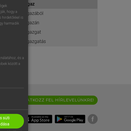
igaz
ához
ségek
ják, hogy a
igazából
 hirdetőkkel is
igazán
egy harmadik
igazgat
igazgatás
nálatához, és a
öbbek között a
IRATKOZZ FEL HÍRLEVELÜNKRE!
 süti
adása