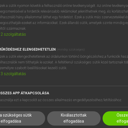
próbaverziójának elindítás
zek a sütik nyomon követik a felhasználó online tevékenységét. Az online tevékeny
BELÉPÉS
regisztrálok és
belépek
.
egismerésével a hirdetők relevánsabb reklámokat jeleníthetnek meg, és korlátozhat
elhasználó hány alkalommal láthat egy hirdetést. Ezek a sütik más szervezetekkel és
egoszthatják ezeket az információkat. Ezek állandó sütik, amelyek szinte mindig 
REGISZTRÁCIÓ
éltől származnak.
2
szolgáltatás
ŰKÖDÉSHEZ ELENGEDHETETLEN
(mindig szükséges)
zek a sütik elengedhetetlenek az oldalunkon történő böngészéshez,a funkciók hasz
elhasználók nem tilthatják le azokat. A feltétlenül szükséges sütik közé tartoznak t
zemélyre szabott beállításokat kezelő sütik.
3
szolgáltatás
SSZES APP ÁTKAPCSOLÁSA
HASZNÁLÓKNAK
SÚGÓ
asználja ezt a kapcsolót az összes alkalmazás engedélyezéséhez/letiltásához.
K
RÓLUNK
NTÉZMÉNYEKNEK
ELÉRHETŐSÉG
a szükséges sütik
Kiválasztottak
Összes
MEGOLDÁSOK
SÜTI BEÁLLÍTÁSOK
elfogadása
elfogadása
elfog