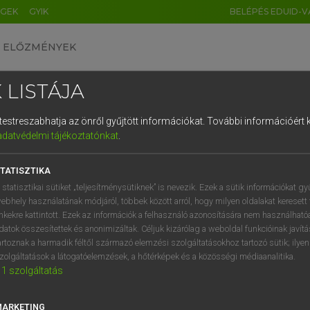
ÉGEK
GYIK
BELÉPÉS EDUID-V
ELŐZMÉNYEK
 LISTÁJA
és testreszabhatja az önről gyűjtött információkat.
További információért k
HU
DE
CN
FR
ES
IT
NL
RU
GR
adatvédelmi tájékoztatónkat
.
 A. PÉTER, VARGA GYÖRGY
1
2
3
4
5
6
7
8
9
yar−angol egyetemes nagyszótár
TATISZTIKA
q
w
e
r
t
z
u
i
 statisztikai sütiket „teljesítménysütiknek” is nevezik. Ezek a sütik információkat gy
ebhely használatának módjáról, többek között arról, hogy milyen oldalakat keresett 
a
s
d
f
g
h
j
k
l
é
inkekre kattintott. Ezek az információk a felhasználó azonosítására nem használható
datok összesítettek és anonimizáltak. Céljuk kizárólag a weboldal funkcióinak javít
í
y
x
c
v
b
n
m
,
.
artoznak a harmadik féltől származó elemzési szolgáltatásokhoz tartozó sütik; ilye
zolgáltatások a látogatóelemzések, a hőtérképek és a közösségi médiaanalitika.
VAN ELŐFIZETÉSED?
NINCS ELŐFIZETÉSED
1
szolgáltatás
előfizetésem a teljes szócikk
Nincs regisztrációm és előfiz
megtekintéséhez.
A szótár 2 órás, díjmente
MARKETING