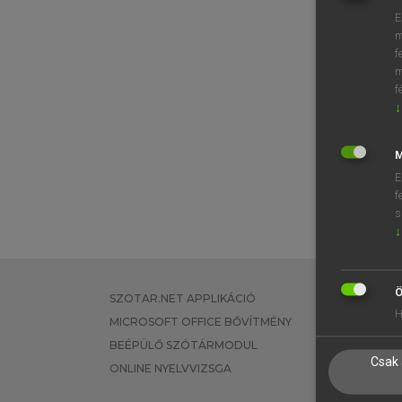
E
m
f
m
f
↓
M
E
f
s
↓
Ö
SZOTAR.NET APPLIKÁCIÓ
EGYÉNI FEL
H
MICROSOFT OFFICE BŐVÍTMÉNY
TANULÓKNA
BEÉPÜLŐ SZÓTÁRMODUL
OKTATÁSI I
Csak 
ONLINE NYELVVIZSGA
VÁLLALATI 