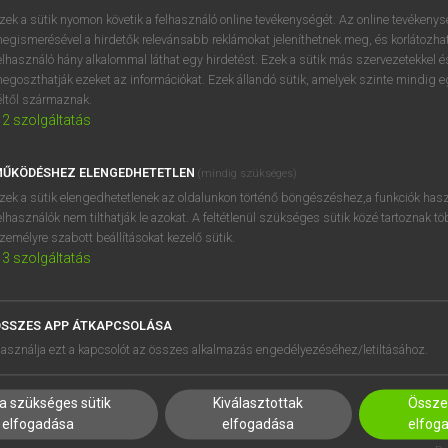
próbaverziójának elindítás
zek a sütik nyomon követik a felhasználó online tevékenységét. Az online tevékeny
BELÉPÉS
regisztrálok és
belépek
.
egismerésével a hirdetők relevánsabb reklámokat jeleníthetnek meg, és korlátozhat
elhasználó hány alkalommal láthat egy hirdetést. Ezek a sütik más szervezetekkel és
egoszthatják ezeket az információkat. Ezek állandó sütik, amelyek szinte mindig 
REGISZTRÁCIÓ
éltől származnak.
2
szolgáltatás
ŰKÖDÉSHEZ ELENGEDHETETLEN
(mindig szükséges)
zek a sütik elengedhetetlenek az oldalunkon történő böngészéshez,a funkciók hasz
elhasználók nem tilthatják le azokat. A feltétlenül szükséges sütik közé tartoznak t
zemélyre szabott beállításokat kezelő sütik.
3
szolgáltatás
SSZES APP ÁTKAPCSOLÁSA
HASZNÁLÓKNAK
SÚGÓ
asználja ezt a kapcsolót az összes alkalmazás engedélyezéséhez/letiltásához.
K
RÓLUNK
NTÉZMÉNYEKNEK
ELÉRHETŐSÉG
a szükséges sütik
Kiválasztottak
Összes
MEGOLDÁSOK
SÜTI BEÁLLÍTÁSOK
elfogadása
elfogadása
elfog