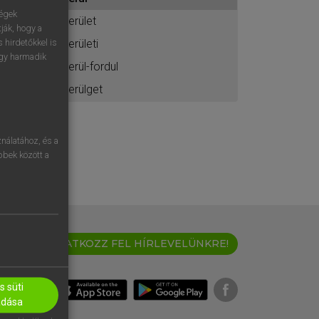
ához
ségek
kerület
ják, hogy a
kerületi
 hirdetőkkel is
egy harmadik
kerül-fordul
kerülget
nálatához, és a
öbbek között a
IRATKOZZ FEL HÍRLEVELÜNKRE!
 süti
adása