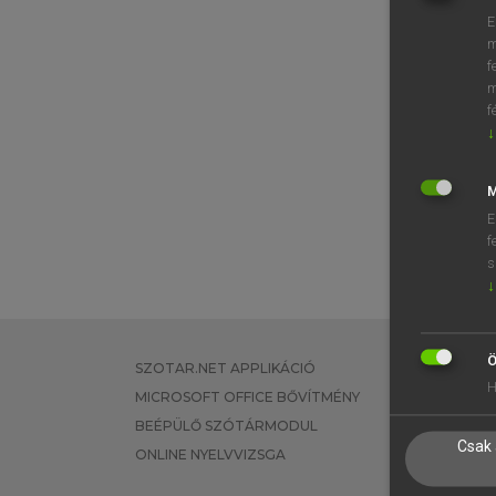
E
m
f
m
f
↓
M
E
f
s
↓
Ö
SZOTAR.NET APPLIKÁCIÓ
EGYÉNI FEL
H
MICROSOFT OFFICE BŐVÍTMÉNY
TANULÓKNA
BEÉPÜLŐ SZÓTÁRMODUL
OKTATÁSI I
Csak 
ONLINE NYELVVIZSGA
VÁLLALATI 