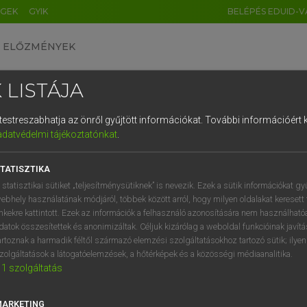
ÉGEK
GYIK
BELÉPÉS EDUID-V
ELŐZMÉNYEK
 LISTÁJA
és testreszabhatja az önről gyűjtött információkat.
További információért k
HU
DE
CN
FR
ES
IT
NL
RU
GR
adatvédelmi tájékoztatónkat
.
Y TAMÁS
1
2
3
4
5
6
7
8
9
ar−angol szótár
TATISZTIKA
q
w
e
r
t
z
u
i
 statisztikai sütiket „teljesítménysütiknek” is nevezik. Ezek a sütik információkat gy
ebhely használatának módjáról, többek között arról, hogy milyen oldalakat keresett 
a
s
d
f
g
h
j
k
l
é
inkekre kattintott. Ezek az információk a felhasználó azonosítására nem használható
datok összesítettek és anonimizáltak. Céljuk kizárólag a weboldal funkcióinak javít
í
y
x
c
v
b
n
m
,
.
artoznak a harmadik féltől származó elemzési szolgáltatásokhoz tartozó sütik; ilye
zolgáltatások a látogatóelemzések, a hőtérképek és a közösségi médiaanalitika.
VAN ELŐFIZETÉSED?
NINCS ELŐFIZETÉSED
1
szolgáltatás
előfizetésem a teljes szócikk
Nincs regisztrációm és előfiz
megtekintéséhez.
A szótár 2 órás, díjmente
MARKETING