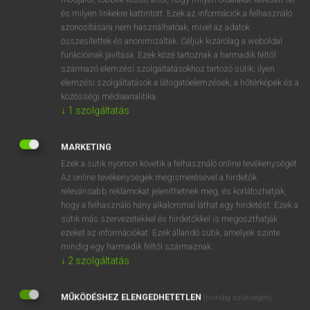
és milyen linkekre kattintott. Ezek az információk a felhasználó
fn
óra
clock
azonosítására nem használhatóak, mivel az adatok
watch
összesítettek és anonimizáltak. Céljuk kizárólag a weboldal
funkcióinak javítása. Ezek közé tartoznak a harmadik féltől
hour
származó elemzési szolgáltatásokhoz tartozó sütik; ilyen
lesson
elemzési szolgáltatások a látogatóelemzések, a hőtérképek és a
class
közösségi médiaanalitika.
↓
1
szolgáltatás
period
MARKETING
Ezek a sütik nyomon követik a felhasználó online tevékenységét.
⚲ óra
keresése szótárainkban
Az online tevékenységek megismerésével a hirdetők
relevánsabb reklámokat jeleníthetnek meg, és korlátozhatják,
hogy a felhasználó hány alkalommal láthat egy hirdetést. Ezek a
sütik más szervezetekkel és hirdetőkkel is megoszthatják
ezeket az információkat. Ezek állandó sütik, amelyek szinte
DÍJMENTES ANGOL SZÓTÁR
mindig egy harmadik féltől származnak.
↓
2
szolgáltatás
opulent
opus
MŰKÖDÉSHEZ ELENGEDHETETLEN
(mindig szükséges)
or