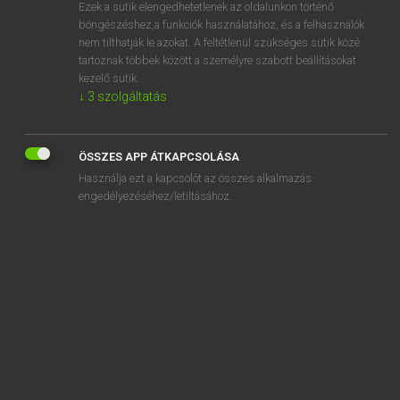
Ezek a sütik elengedhetetlenek az oldalunkon történő
böngészéshez,a funkciók használatához, és a felhasználók
nem tilthatják le azokat. A feltétlenül szükséges sütik közé
Lázár A. Péter, Varga György
tartoznak többek között a személyre szabott beállításokat
ANGOL−MAGYAR EGYETEMES NAGYSZÓTÁR
kezelő sütik.
↓
3
szolgáltatás
Kapcsolódó anyagok
concept album
ÖSSZES APP ÁTKAPCSOLÁSA
concept art
Használja ezt a kapcsolót az összes alkalmazás
concept car
engedélyezéséhez/letiltásához.
concept formation
conception
concept mapping
concept store
conceptual
conceptualism