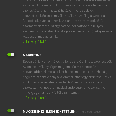
módjáról, többek között arról, hogy milyen oldalakat keresett fel
és milyen linkekre kattintott. Ezek az információk a felhasználó
VAN ELŐFIZETÉSED?
azonosítására nem használhatóak, mivel az adatok
összesítettek és anonimizáltak. Céljuk kizárólag a weboldal
Van előfizetésem a teljes szócikk megtekintéséhez.
funkcióinak javítása. Ezek közé tartoznak a harmadik féltől
származó elemzési szolgáltatásokhoz tartozó sütik; ilyen
BELÉPÉS
elemzési szolgáltatások a látogatóelemzések, a hőtérképek és a
közösségi médiaanalitika.
↓
1
szolgáltatás
MARKETING
Ezek a sütik nyomon követik a felhasználó online tevékenységét.
Az online tevékenységek megismerésével a hirdetők
NINCS ELŐFIZETÉSED?
relevánsabb reklámokat jeleníthetnek meg, és korlátozhatják,
Nincs regisztrációm és előfizetésem. A szótár 2 órás,
hogy a felhasználó hány alkalommal láthat egy hirdetést. Ezek a
díjmentes próbaverziójának elindításához regisztrálok és
sütik más szervezetekkel és hirdetőkkel is megoszthatják
belépek
.
ezeket az információkat. Ezek állandó sütik, amelyek szinte
mindig egy harmadik féltől származnak.
↓
2
szolgáltatás
REGISZTRÁCIÓ
MŰKÖDÉSHEZ ELENGEDHETETLEN
(mindig szükséges)