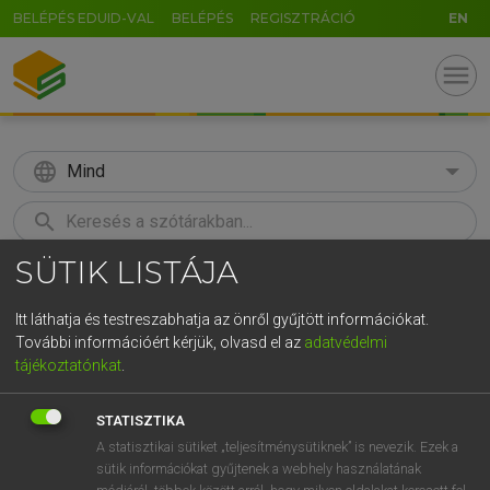
BELÉPÉS EDUID-VAL
BELÉPÉS
REGISZTRÁCIÓ
EN
menu
language
Mind
search
SÜTIK LISTÁJA
GR
KERESÉS
5
6
7
8
9
ö
ü
ó
Itt láthatja és testreszabhatja az önről gyűjtött információkat.
További információért kérjük, olvasd el az
adatvédelmi
r
t
z
u
i
o
p
ő
ú
LÁZÁR A. PÉTER, VARGA GYÖRGY
tájékoztatónkat
.
Angol−magyar egyetemes nagyszótár
g
h
j
k
l
é
á
ű
Ω
STATISZTIKA
v
b
n
m
,
.
-
AltGr
A statisztikai sütiket „teljesítménysütiknek” is nevezik. Ezek a
sütik információkat gyűjtenek a webhely használatának