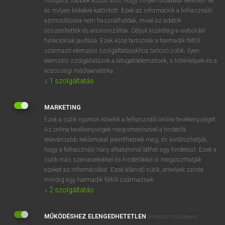
módjáról, többek között arról, hogy milyen oldalakat keresett fel
és milyen linkekre kattintott. Ezek az információk a felhasználó
VAN ELŐFIZETÉSED?
azonosítására nem használhatóak, mivel az adatok
összesítettek és anonimizáltak. Céljuk kizárólag a weboldal
Van előfizetésem a teljes szócikk megtekintéséhez.
funkcióinak javítása. Ezek közé tartoznak a harmadik féltől
származó elemzési szolgáltatásokhoz tartozó sütik; ilyen
BELÉPÉS
elemzési szolgáltatások a látogatóelemzések, a hőtérképek és a
közösségi médiaanalitika.
↓
1
szolgáltatás
MARKETING
Ezek a sütik nyomon követik a felhasználó online tevékenységét.
Az online tevékenységek megismerésével a hirdetők
NINCS ELŐFIZETÉSED?
relevánsabb reklámokat jeleníthetnek meg, és korlátozhatják,
Nincs regisztrációm és előfizetésem. A szótár 2 órás,
hogy a felhasználó hány alkalommal láthat egy hirdetést. Ezek a
díjmentes próbaverziójának elindításához regisztrálok és
sütik más szervezetekkel és hirdetőkkel is megoszthatják
belépek
.
ezeket az információkat. Ezek állandó sütik, amelyek szinte
mindig egy harmadik féltől származnak.
↓
2
szolgáltatás
REGISZTRÁCIÓ
MŰKÖDÉSHEZ ELENGEDHETETLEN
(mindig szükséges)