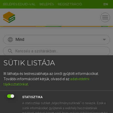
BELÉPÉS EDUID-VAL
BELÉPÉS
REGISZTRÁCIÓ
EN
menu
language
Mind
search
SÜTIK LISTÁJA
GR
KERESÉS
5
6
7
8
9
ö
ü
ó
Itt láthatja és testreszabhatja az önről gyűjtött információkat.
További információért kérjük, olvasd el az
adatvédelmi
r
t
z
u
i
o
p
ő
ú
MAGAY TAMÁS
tájékoztatónkat
.
Angol−magyar szótár
g
h
j
k
l
é
á
ű
Ω
STATISZTIKA
v
b
n
m
,
.
-
AltGr
A statisztikai sütiket „teljesítménysütiknek” is nevezik. Ezek a
sütik információkat gyűjtenek a webhely használatának