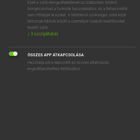
Ezek a sütik elengedhetetlenek az oldalunkon történő
böngészéshez,a funkciók használatához, és a felhasználók
nem tilthatják le azokat. A feltétlenül szükséges sütik közé
Magay Tamás
tartoznak többek között a személyre szabott beállításokat
ANGOL−MAGYAR SZÓTÁR
kezelő sütik.
↓
3
szolgáltatás
Kapcsolódó anyagok
ague
ÖSSZES APP ÁTKAPCSOLÁSA
ah
Használja ezt a kapcsolót az összes alkalmazás
aha
engedélyezéséhez/letiltásához.
ahchoo
ahead
ahem
ahistorical
ahold
ahoy