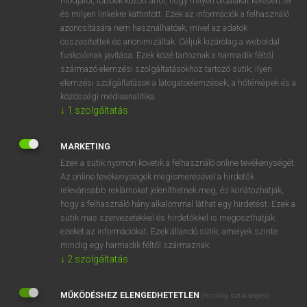
módjáról, többek között arról, hogy milyen oldalakat keresett fel
és milyen linkekre kattintott. Ezek az információk a felhasználó
VAN ELŐFIZETÉSED?
azonosítására nem használhatóak, mivel az adatok
összesítettek és anonimizáltak. Céljuk kizárólag a weboldal
Van előfizetésem a teljes szócikk megtekintéséhez.
funkcióinak javítása. Ezek közé tartoznak a harmadik féltől
származó elemzési szolgáltatásokhoz tartozó sütik; ilyen
BELÉPÉS
elemzési szolgáltatások a látogatóelemzések, a hőtérképek és a
közösségi médiaanalitika.
↓
1
szolgáltatás
MARKETING
Ezek a sütik nyomon követik a felhasználó online tevékenységét.
Az online tevékenységek megismerésével a hirdetők
NINCS ELŐFIZETÉSED?
relevánsabb reklámokat jeleníthetnek meg, és korlátozhatják,
Nincs regisztrációm és előfizetésem. A szótár 2 órás,
hogy a felhasználó hány alkalommal láthat egy hirdetést. Ezek a
díjmentes próbaverziójának elindításához regisztrálok és
sütik más szervezetekkel és hirdetőkkel is megoszthatják
belépek
.
ezeket az információkat. Ezek állandó sütik, amelyek szinte
mindig egy harmadik féltől származnak.
↓
2
szolgáltatás
REGISZTRÁCIÓ
MŰKÖDÉSHEZ ELENGEDHETETLEN
(mindig szükséges)