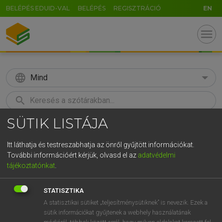
BELÉPÉS EDUID-VAL
BELÉPÉS
REGISZTRÁCIÓ
EN
menu
language
Mind
search
SÜTIK LISTÁJA
GR
KERESÉS
5
6
7
8
9
ö
ü
ó
Itt láthatja és testreszabhatja az önről gyűjtött információkat.
További információért kérjük, olvasd el az
adatvédelmi
r
t
z
u
i
o
p
ő
ú
MAGAY TAMÁS
tájékoztatónkat
.
Magyar−angol szótár
g
h
j
k
l
é
á
ű
Ω
STATISZTIKA
v
b
n
m
,
.
-
AltGr
A statisztikai sütiket „teljesítménysütiknek” is nevezik. Ezek a
sütik információkat gyűjtenek a webhely használatának