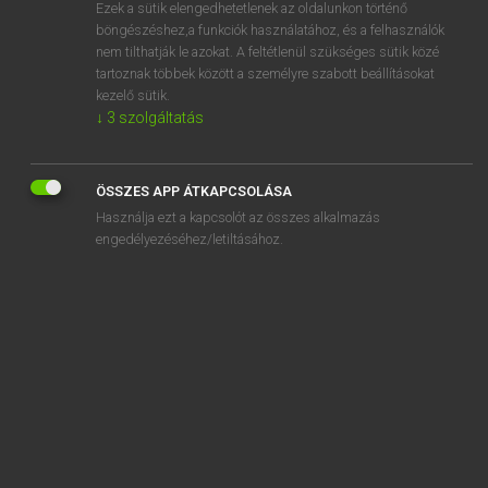
Ezek a sütik elengedhetetlenek az oldalunkon történő
böngészéshez,a funkciók használatához, és a felhasználók
nem tilthatják le azokat. A feltétlenül szükséges sütik közé
Magay Tamás
tartoznak többek között a személyre szabott beállításokat
MAGYAR−ANGOL SZÓTÁR
kezelő sütik.
↓
3
szolgáltatás
Kapcsolódó anyagok
idehúz
ÖSSZES APP ÁTKAPCSOLÁSA
idei
Használja ezt a kapcsolót az összes alkalmazás
ideiglenes
engedélyezéséhez/letiltásához.
ideiglenesen
ideig-óráig
ideillik
ideillő
ideje
idejében