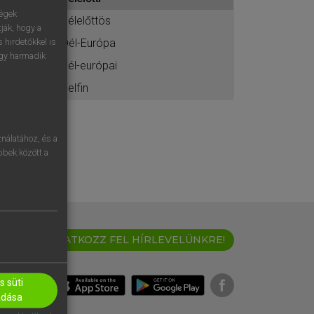
ához
ségek
délelőttös
ják, hogy a
Dél-Európa
 hirdetőkkel is
egy harmadik
dél-európai
delfin
nálatához, és a
öbbek között a
IRATKOZZ FEL HÍRLEVELÜNKRE!
 süti
adása