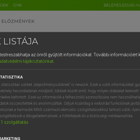
ÉGEK
GYIK
BELÉPÉS EDUID-V
ELŐZMÉNYEK
 LISTÁJA
és testreszabhatja az önről gyűjtött információkat.
További információért k
HU
DE
CN
FR
ES
IT
NL
RU
GR
adatvédelmi tájékoztatónkat
.
Y TAMÁS
1
2
3
4
5
6
7
8
9
ar−angol szótár
TATISZTIKA
q
w
e
r
t
z
u
i
 statisztikai sütiket „teljesítménysütiknek” is nevezik. Ezek a sütik információkat gy
ebhely használatának módjáról, többek között arról, hogy milyen oldalakat keresett 
a
s
d
f
g
h
j
k
l
é
inkekre kattintott. Ezek az információk a felhasználó azonosítására nem használható
datok összesítettek és anonimizáltak. Céljuk kizárólag a weboldal funkcióinak javít
í
y
x
c
v
b
n
m
,
.
artoznak a harmadik féltől származó elemzési szolgáltatásokhoz tartozó sütik; ilye
zolgáltatások a látogatóelemzések, a hőtérképek és a közösségi médiaanalitika.
VAN ELŐFIZETÉSED?
NINCS ELŐFIZETÉSED
1
szolgáltatás
előfizetésem a teljes szócikk
Nincs regisztrációm és előfiz
megtekintéséhez.
A szótár 2 órás, díjmente
MARKETING