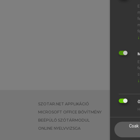
E
m
f
m
f
↓
M
E
f
s
↓
Ö
SZOTAR.NET APPLIKÁCIÓ
EGYÉNI FEL
H
MICROSOFT OFFICE BŐVÍTMÉNY
TANULÓKNA
BEÉPÜLŐ SZÓTÁRMODUL
OKTATÁSI I
Csak 
ONLINE NYELVVIZSGA
VÁLLALATI 