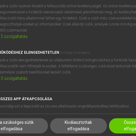
próbaverziójának elindítás
zek a sütik nyomon követik a felhasználó online tevékenységét. Az online tevékeny
BELÉPÉS
regisztrálok és
belépek
.
egismerésével a hirdetők relevánsabb reklámokat jeleníthetnek meg, és korlátozhat
elhasználó hány alkalommal láthat egy hirdetést. Ezek a sütik más szervezetekkel és
egoszthatják ezeket az információkat. Ezek állandó sütik, amelyek szinte mindig 
REGISZTRÁCIÓ
éltől származnak.
2
szolgáltatás
ŰKÖDÉSHEZ ELENGEDHETETLEN
(mindig szükséges)
zek a sütik elengedhetetlenek az oldalunkon történő böngészéshez,a funkciók hasz
elhasználók nem tilthatják le azokat. A feltétlenül szükséges sütik közé tartoznak t
zemélyre szabott beállításokat kezelő sütik.
3
szolgáltatás
SSZES APP ÁTKAPCSOLÁSA
HASZNÁLÓKNAK
SÚGÓ
asználja ezt a kapcsolót az összes alkalmazás engedélyezéséhez/letiltásához.
K
RÓLUNK
NTÉZMÉNYEKNEK
ELÉRHETŐSÉG
a szükséges sütik
Kiválasztottak
Összes
MEGOLDÁSOK
SÜTI BEÁLLÍTÁSOK
elfogadása
elfogadása
elfog