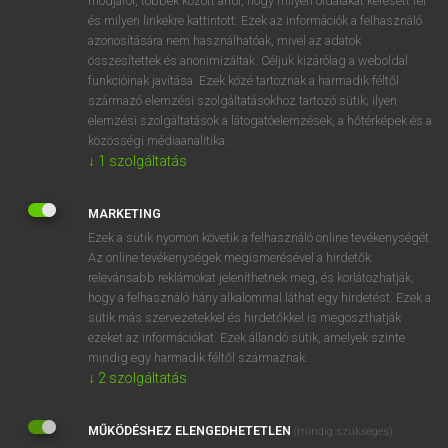
módjáról, többek között arról, hogy milyen oldalakat keresett fel
és milyen linkekre kattintott. Ezek az információk a felhasználó
VAN ELŐFIZETÉSED?
azonosítására nem használhatóak, mivel az adatok
összesítettek és anonimizáltak. Céljuk kizárólag a weboldal
Van előfizetésem a teljes szócikk megtekintéséhez.
funkcióinak javítása. Ezek közé tartoznak a harmadik féltől
származó elemzési szolgáltatásokhoz tartozó sütik; ilyen
BELÉPÉS
elemzési szolgáltatások a látogatóelemzések, a hőtérképek és a
közösségi médiaanalitika.
↓
1
szolgáltatás
MARKETING
Ezek a sütik nyomon követik a felhasználó online tevékenységét.
Az online tevékenységek megismerésével a hirdetők
NINCS ELŐFIZETÉSED?
relevánsabb reklámokat jeleníthetnek meg, és korlátozhatják,
Nincs regisztrációm és előfizetésem. A szótár 2 órás,
hogy a felhasználó hány alkalommal láthat egy hirdetést. Ezek a
díjmentes próbaverziójának elindításához regisztrálok és
sütik más szervezetekkel és hirdetőkkel is megoszthatják
belépek
.
ezeket az információkat. Ezek állandó sütik, amelyek szinte
mindig egy harmadik féltől származnak.
↓
2
szolgáltatás
REGISZTRÁCIÓ
MŰKÖDÉSHEZ ELENGEDHETETLEN
(mindig szükséges)