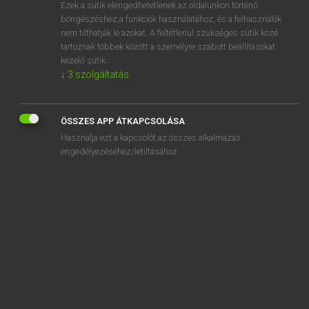
Ezek a sütik elengedhetetlenek az oldalunkon történő
böngészéshez,a funkciók használatához, és a felhasználók
nem tilthatják le azokat. A feltétlenül szükséges sütik közé
Magay Tamás
tartoznak többek között a személyre szabott beállításokat
ANGOL−MAGYAR SZÓTÁR
kezelő sütik.
↓
3
szolgáltatás
Kapcsolódó anyagok
booger
ÖSSZES APP ÁTKAPCSOLÁSA
boogeyman
Használja ezt a kapcsolót az összes alkalmazás
boogie
engedélyezéséhez/letiltásához.
boohoo
book
bookable
bookable offence
bookbinder
bookbinding