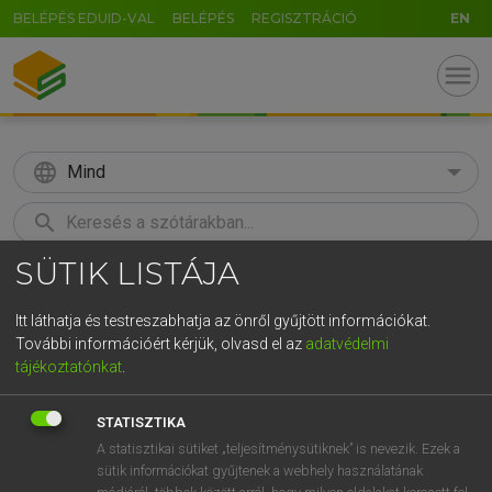
BELÉPÉS EDUID-VAL
BELÉPÉS
REGISZTRÁCIÓ
EN
menu
language
Mind
search
SÜTIK LISTÁJA
GR
KERESÉS
5
6
7
8
9
ö
ü
ó
Itt láthatja és testreszabhatja az önről gyűjtött információkat.
További információért kérjük, olvasd el az
adatvédelmi
r
t
z
u
i
o
p
ő
ú
MAGAY TAMÁS
tájékoztatónkat
.
Angol−magyar szótár
g
h
j
k
l
é
á
ű
Ω
STATISZTIKA
v
b
n
m
,
.
-
AltGr
A statisztikai sütiket „teljesítménysütiknek” is nevezik. Ezek a
sütik információkat gyűjtenek a webhely használatának