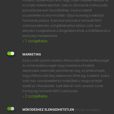
módjáról, többek között arról, hogy milyen oldalakat keresett fel
és milyen linkekre kattintott. Ezek az információk a felhasználó
VAN ELŐFIZETÉSED?
azonosítására nem használhatóak, mivel az adatok
összesítettek és anonimizáltak. Céljuk kizárólag a weboldal
Van előfizetésem a teljes szócikk megtekintéséhez.
funkcióinak javítása. Ezek közé tartoznak a harmadik féltől
származó elemzési szolgáltatásokhoz tartozó sütik; ilyen
BELÉPÉS
elemzési szolgáltatások a látogatóelemzések, a hőtérképek és a
közösségi médiaanalitika.
↓
1
szolgáltatás
MARKETING
Ezek a sütik nyomon követik a felhasználó online tevékenységét.
Az online tevékenységek megismerésével a hirdetők
NINCS ELŐFIZETÉSED?
relevánsabb reklámokat jeleníthetnek meg, és korlátozhatják,
Nincs regisztrációm és előfizetésem. A szótár 2 órás,
hogy a felhasználó hány alkalommal láthat egy hirdetést. Ezek a
díjmentes próbaverziójának elindításához regisztrálok és
sütik más szervezetekkel és hirdetőkkel is megoszthatják
belépek
.
ezeket az információkat. Ezek állandó sütik, amelyek szinte
mindig egy harmadik féltől származnak.
↓
2
szolgáltatás
REGISZTRÁCIÓ
MŰKÖDÉSHEZ ELENGEDHETETLEN
(mindig szükséges)