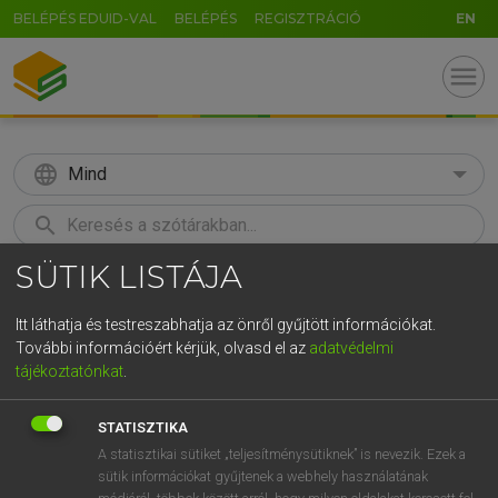
BELÉPÉS EDUID-VAL
BELÉPÉS
REGISZTRÁCIÓ
EN
menu
language
Mind
search
SÜTIK LISTÁJA
GR
KERESÉS
5
6
7
8
9
ö
ü
ó
Itt láthatja és testreszabhatja az önről gyűjtött információkat.
További információért kérjük, olvasd el az
adatvédelmi
r
t
z
u
i
o
p
ő
ú
LÁZÁR A. PÉTER, VARGA GYÖRGY
tájékoztatónkat
.
Angol−magyar egyetemes nagyszótár
g
h
j
k
l
é
á
ű
Ω
STATISZTIKA
v
b
n
m
,
.
-
AltGr
A statisztikai sütiket „teljesítménysütiknek” is nevezik. Ezek a
sütik információkat gyűjtenek a webhely használatának