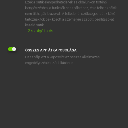
Ezek a sütik elengedhetetlenek az oldalunkon történő
böngészéshez,a funkciók használatához, és a felhasználók
nem tilthatják le azokat. A feltétlenül szükséges sütik közé
Lázár A. Péter, Varga György
tartoznak többek között a személyre szabott beállításokat
ANGOL−MAGYAR EGYETEMES NAGYSZÓTÁR
kezelő sütik.
↓
3
szolgáltatás
Kapcsolódó anyagok
baksheesh
ÖSSZES APP ÁTKAPCSOLÁSA
bal.
Használja ezt a kapcsolót az összes alkalmazás
balaclava
engedélyezéséhez/letiltásához.
balalaika
balance
Balance
balance against
balance beam
balance bike