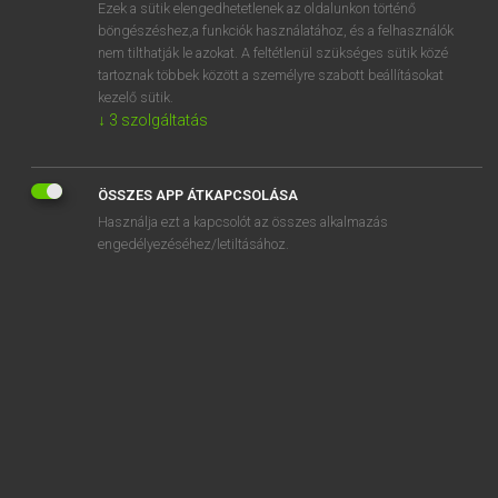
Ezek a sütik elengedhetetlenek az oldalunkon történő
böngészéshez,a funkciók használatához, és a felhasználók
nem tilthatják le azokat. A feltétlenül szükséges sütik közé
Lázár A. Péter, Varga György
tartoznak többek között a személyre szabott beállításokat
MAGYAR−ANGOL EGYETEMES NAGYSZÓTÁR
kezelő sütik.
↓
3
szolgáltatás
Kapcsolódó anyagok
csatázik
ÖSSZES APP ÁTKAPCSOLÁSA
csati
Használja ezt a kapcsolót az összes alkalmazás
csatiszoba
engedélyezéséhez/letiltásához.
csatizik
csatlakozás
csatlakozási
csatlakozik
csatlakozó
csatlakozóaljzat