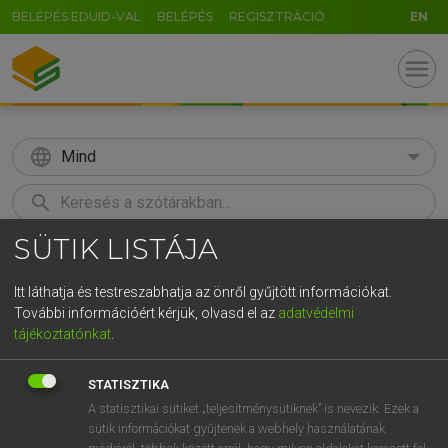
BELÉPÉS EDUID-VAL
BELÉPÉS
REGISZTRÁCIÓ
EN
menu
language
Mind
search
SÜTIK LISTÁJA
GR
KERESÉS
5
6
7
8
9
ö
ü
ó
Itt láthatja és testreszabhatja az önről gyűjtött információkat.
További információért kérjük, olvasd el az
adatvédelmi
r
t
z
u
i
o
p
ő
ú
LÁZÁR A. PÉTER, VARGA GYÖRGY
tájékoztatónkat
.
Magyar−angol egyetemes nagyszótár
g
h
j
k
l
é
á
ű
Ω
STATISZTIKA
v
b
n
m
,
.
-
AltGr
A statisztikai sütiket „teljesítménysütiknek” is nevezik. Ezek a
sütik információkat gyűjtenek a webhely használatának