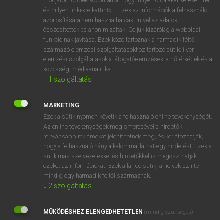
módjáról, többek között arról, hogy milyen oldalakat keresett fel
és milyen linkekre kattintott. Ezek az információk a felhasználó
VAN ELŐFIZETÉSED?
azonosítására nem használhatóak, mivel az adatok
összesítettek és anonimizáltak. Céljuk kizárólag a weboldal
Van előfizetésem a teljes szócikk megtekintéséhez.
funkcióinak javítása. Ezek közé tartoznak a harmadik féltől
származó elemzési szolgáltatásokhoz tartozó sütik; ilyen
BELÉPÉS
elemzési szolgáltatások a látogatóelemzések, a hőtérképek és a
közösségi médiaanalitika.
↓
1
szolgáltatás
MARKETING
Ezek a sütik nyomon követik a felhasználó online tevékenységét.
Az online tevékenységek megismerésével a hirdetők
NINCS ELŐFIZETÉSED?
relevánsabb reklámokat jeleníthetnek meg, és korlátozhatják,
Nincs regisztrációm és előfizetésem. A szótár 2 órás,
hogy a felhasználó hány alkalommal láthat egy hirdetést. Ezek a
díjmentes próbaverziójának elindításához regisztrálok és
sütik más szervezetekkel és hirdetőkkel is megoszthatják
belépek
.
ezeket az információkat. Ezek állandó sütik, amelyek szinte
mindig egy harmadik féltől származnak.
↓
2
szolgáltatás
REGISZTRÁCIÓ
MŰKÖDÉSHEZ ELENGEDHETETLEN
(mindig szükséges)