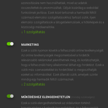
azonosítására nem használhatóak, mivel az adatok
fn
substance
anyag
összesítettek és anonimizáltak. Céljuk kizárólag a weboldal
funkcióinak javítása. Ezek közé tartoznak a harmadik féltől
lényeg
származó elemzési szolgáltatásokhoz tartozó sütik; ilyen
állomány
elemzési szolgáltatások a látogatóelemzések, a hőtérképek és a
szubsztancia
közösségi médiaanalitika.
↓
1
szolgáltatás
⚲ substance
keresése szótárainkban
MARKETING
Ezek a sütik nyomon követik a felhasználó online tevékenységét.
Az online tevékenységek megismerésével a hirdetők
relevánsabb reklámokat jeleníthetnek meg, és korlátozhatják,
hogy a felhasználó hány alkalommal láthat egy hirdetést. Ezek a
DÍJMENTES ANGOL SZÓTÁR
sütik más szervezetekkel és hirdetőkkel is megoszthatják
ezeket az információkat. Ezek állandó sütik, amelyek szinte
subsoil
mindig egy harmadik féltől származnak.
↓
2
szolgáltatás
subsolar
subsonic
MŰKÖDÉSHEZ ELENGEDHETETLEN
(mindig szükséges)
subspecies
Ezek a sütik elengedhetetlenek az oldalunkon történő
böngészéshez,a funkciók használatához, és a felhasználók