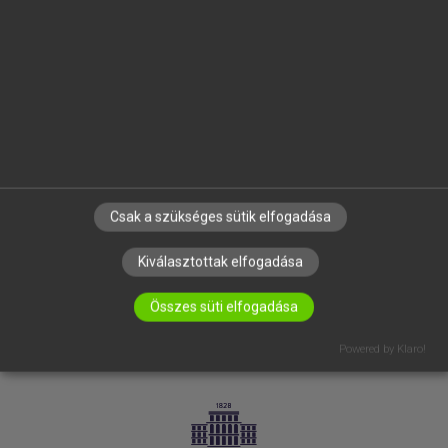
VÁLLALATI MEGOLDÁSOK
SÚGÓ
RÓLUNK
ELÉRHETŐSÉG
SÜTI BEÁLLÍTÁSOK
IRATKOZZ FEL HÍRLEVELÜNKRE!
Csak a szükséges sütik elfogadása
Kiválasztottak elfogadása
Összes süti elfogadása
Powered by Klaro!
LICENCSZERZŐDÉS
ADATVÉDELEM