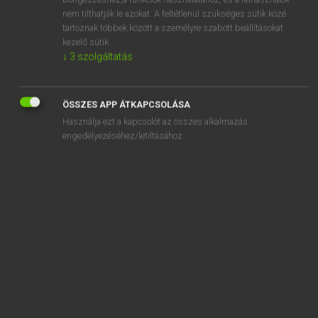
substance
nem tilthatják le azokat. A feltétlenül szükséges sütik közé
substandard
tartoznak többek között a személyre szabott beállításokat
kezelő sütik.
substantial
↓
3
szolgáltatás
substantially
substantiate
ÖSSZES APP ÁTKAPCSOLÁSA
Használja ezt a kapcsolót az összes alkalmazás
engedélyezéséhez/letiltásához.
SZOTAR.NET APPLIKÁCIÓ
MICROSOFT OFFICE BŐVÍTMÉNY
BEÉPÜLŐ SZÓTÁRMODUL
ONLINE NYELVVIZSGA
EGYÉNI FELHASZNÁLÓKNAK
TANULÓKNAK
OKTATÁSI INTÉZMÉNYEKNEK