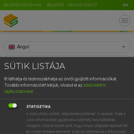
BELÉPÉS EDUID-VAL
BELÉPÉS
REGISZTRÁCIÓ
EN
menu
Angol
search
SÜTIK LISTÁJA
GR
KERESÉS
Itt láthatja és testreszabhatja az önről gyűjtött információkat.
5
6
7
8
9
ö
ü
ó
További információért kérjük, olvasd el az
adatvédelmi
TALÁLATOK
155 ms (183 db)
tájékoztatónkat
.
r
t
z
u
i
o
p
ő
ú
substance
substance
g
h
j
k
l
é
á
ű
Ω
STATISZTIKA
Díjmentes angol szótár
Angol−magyar egyetemes nagyszótár
A statisztikai sütiket „teljesítménysütiknek” is nevezik. Ezek a
v
b
n
m
,
.
-
AltGr
sütik információkat gyűjtenek a webhely használatának
módjáról, többek között arról, hogy milyen oldalakat keresett fel
Díjmentes angol szótár
arrow_forward_ios
és milyen linkekre kattintott. Ezek az információk a felhasználó