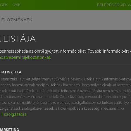
ÉGEK
GYIK
BELÉPÉS EDUID-V
ELŐZMÉNYEK
 LISTÁJA
és testreszabhatja az önről gyűjtött információkat.
További információért k
HU
DE
CN
FR
ES
IT
NL
RU
GR
adatvédelmi tájékoztatónkat
.
entes angol szótár
1
2
3
4
5
6
7
8
9
TATISZTIKA
mn
nic
szubszonikus
q
w
e
r
t
z
u
i
 statisztikai sütiket „teljesítménysütiknek” is nevezik. Ezek a sütik információkat gy
ebhely használatának módjáról, többek között arról, hogy milyen oldalakat keresett 
a
s
d
f
g
h
j
k
l
é
inkekre kattintott. Ezek az információk a felhasználó azonosítására nem használható
datok összesítettek és anonimizáltak. Céljuk kizárólag a weboldal funkcióinak javít
sonic
keresése szótárainkban
í
y
x
c
v
b
n
m
,
.
artoznak a harmadik féltől származó elemzési szolgáltatásokhoz tartozó sütik; ilye
zolgáltatások a látogatóelemzések, a hőtérképek és a közösségi médiaanalitika.
1
szolgáltatás
MARKETING