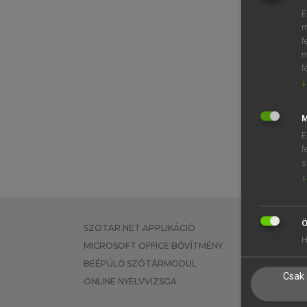
E
m
f
m
f
↓
M
E
f
s
↓
Ö
SZOTAR.NET APPLIKÁCIÓ
EGYÉNI FEL
H
MICROSOFT OFFICE BŐVÍTMÉNY
TANULÓKNA
BEÉPÜLŐ SZÓTÁRMODUL
OKTATÁSI I
Csak 
ONLINE NYELVVIZSGA
VÁLLALATI 