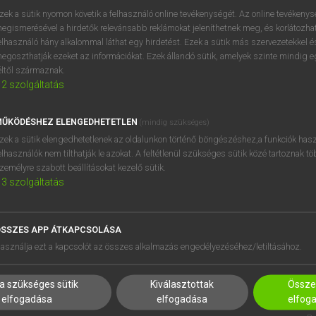
zek a sütik nyomon követik a felhasználó online tevékenységét. Az online tevékeny
egismerésével a hirdetők relevánsabb reklámokat jeleníthetnek meg, és korlátozhat
elhasználó hány alkalommal láthat egy hirdetést. Ezek a sütik más szervezetekkel és
egoszthatják ezeket az információkat. Ezek állandó sütik, amelyek szinte mindig 
éltől származnak.
2
szolgáltatás
ŰKÖDÉSHEZ ELENGEDHETETLEN
(mindig szükséges)
zek a sütik elengedhetetlenek az oldalunkon történő böngészéshez,a funkciók hasz
elhasználók nem tilthatják le azokat. A feltétlenül szükséges sütik közé tartoznak t
zemélyre szabott beállításokat kezelő sütik.
3
szolgáltatás
SSZES APP ÁTKAPCSOLÁSA
HASZNÁLÓKNAK
SÚGÓ
asználja ezt a kapcsolót az összes alkalmazás engedélyezéséhez/letiltásához.
K
RÓLUNK
NTÉZMÉNYEKNEK
ELÉRHETŐSÉG
a szükséges sütik
Kiválasztottak
Összes
MEGOLDÁSOK
SÜTI BEÁLLÍTÁSOK
elfogadása
elfogadása
elfog