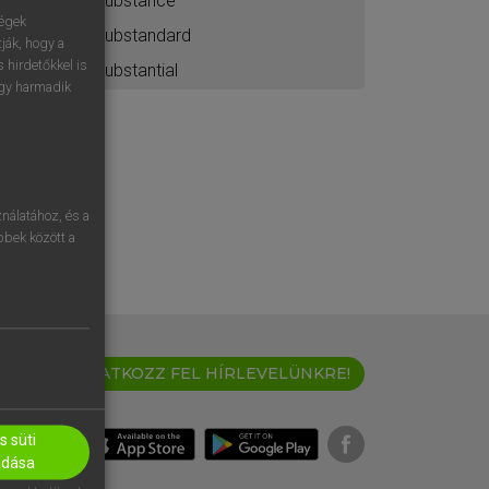
substance
ségek
substandard
ják, hogy a
 hirdetőkkel is
substantial
egy harmadik
nálatához, és a
öbbek között a
IRATKOZZ FEL HÍRLEVELÜNKRE!
 süti
adása