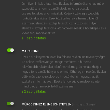
VAN ELŐFIZETÉSED?
és milyen linkekre kattintott. Ezek az információk a felhasználó
azonosítására nem használhatóak, mivel az adatok
Van előfizetésem a teljes szócikk megtekintéséhez.
összesítettek és anonimizáltak. Céljuk kizárólag a weboldal
funkcióinak javítása. Ezek közé tartoznak a harmadik féltől
BELÉPÉS
származó elemzési szolgáltatásokhoz tartozó sütik; ilyen
elemzési szolgáltatások a látogatóelemzések, a hőtérképek és a
közösségi médiaanalitika.
↓
1
szolgáltatás
MARKETING
Ezek a sütik nyomon követik a felhasználó online tevékenységét.
NINCS ELŐFIZETÉSED?
Az online tevékenységek megismerésével a hirdetők
Nincs regisztrációm és előfizetésem. A szótár 2 órás,
relevánsabb reklámokat jeleníthetnek meg, és korlátozhatják,
díjmentes próbaverziójának elindításához regisztrálok és
hogy a felhasználó hány alkalommal láthat egy hirdetést. Ezek a
sütik más szervezetekkel és hirdetőkkel is megoszthatják
belépek
.
ezeket az információkat. Ezek állandó sütik, amelyek szinte
mindig egy harmadik féltől származnak.
REGISZTRÁCIÓ
↓
2
szolgáltatás
MŰKÖDÉSHEZ ELENGEDHETETLEN
(mindig szükséges)