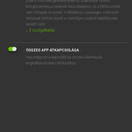
Ezek a sütik elengedhetetlenek az oldalunkon történő
böngészéshez,a funkciók használatához, és a felhasználók
EURÓPAI UNIÓS TERMINOLÓGIAI SZÓTÁR
nem tilthatják le azokat. A feltétlenül szükséges sütik közé
Kapcsolódó anyagok
tartoznak többek között a személyre szabott beállításokat
kezelő sütik.
résidu de digestion
↓
3
szolgáltatás
résidu de parage de viande
résidu de pesticides
ÖSSZES APP ÁTKAPCSOLÁSA
Használja ezt a kapcsolót az összes alkalmazás
residue
engedélyezéséhez/letiltásához.
residue and substance detection plan
residue control plan
residue plan
residues and waste from the food industries
residues from forestry and agriculture