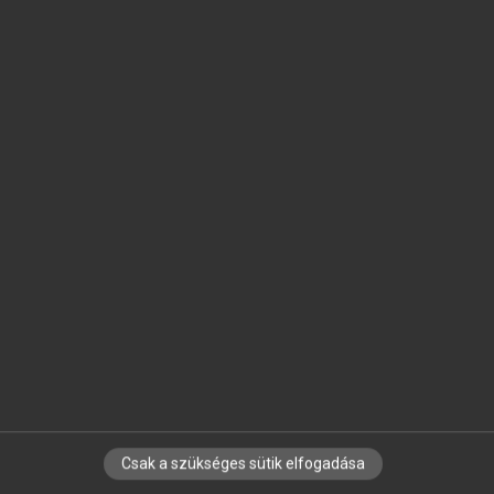
SZOTAR.NET APPLIKÁCIÓ
MICROSOFT OFFICE BŐVÍTMÉNY
BEÉPÜLŐ SZÓTÁRMODUL
ONLINE NYELVVIZSGA
EGYÉNI FELHASZNÁLÓKNAK
TANULÓKNAK
OKTATÁSI INTÉZMÉNYEKNEK
VÁLLALATI MEGOLDÁSOK
SÚGÓ
RÓLUNK
ELÉRHETŐSÉG
SÜTI BEÁLLÍTÁSOK
Csak a szükséges sütik elfogadása
IRATKOZZ FEL HÍRLEVELÜNKRE!