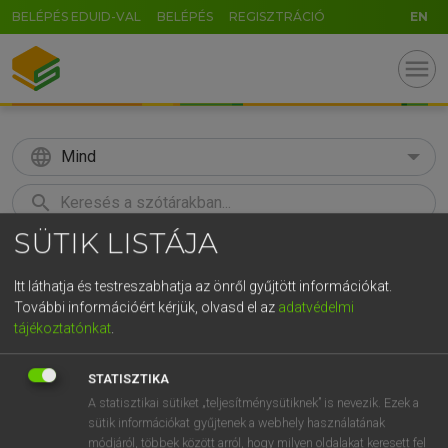
BELÉPÉS EDUID-VAL
BELÉPÉS
REGISZTRÁCIÓ
EN
menu
language
Mind
search
SÜTIK LISTÁJA
GR
KERESÉS
5
6
7
8
9
ö
ü
ó
Itt láthatja és testreszabhatja az önről gyűjtött információkat.
További információért kérjük, olvasd el az
adatvédelmi
r
t
z
u
i
o
p
ő
ú
Európai uniós terminológiai szótár
tájékoztatónkat
.
g
h
j
k
l
é
á
ű
Ω
STATISZTIKA
v
b
n
m
,
.
-
AltGr
A statisztikai sütiket „teljesítménysütiknek” is nevezik. Ezek a
sütik információkat gyűjtenek a webhely használatának
módjáról, többek között arról, hogy milyen oldalakat keresett fel