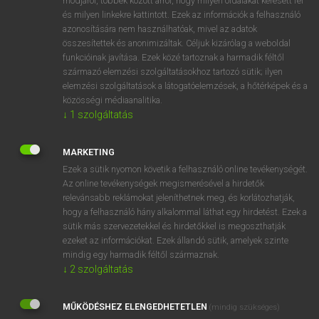
módjáról, többek között arról, hogy milyen oldalakat keresett fel
és milyen linkekre kattintott. Ezek az információk a felhasználó
VAN ELŐFIZETÉSED?
azonosítására nem használhatóak, mivel az adatok
összesítettek és anonimizáltak. Céljuk kizárólag a weboldal
Van előfizetésem a teljes szócikk megtekintéséhez.
funkcióinak javítása. Ezek közé tartoznak a harmadik féltől
származó elemzési szolgáltatásokhoz tartozó sütik; ilyen
BELÉPÉS
elemzési szolgáltatások a látogatóelemzések, a hőtérképek és a
közösségi médiaanalitika.
↓
1
szolgáltatás
MARKETING
Ezek a sütik nyomon követik a felhasználó online tevékenységét.
Az online tevékenységek megismerésével a hirdetők
NINCS ELŐFIZETÉSED?
relevánsabb reklámokat jeleníthetnek meg, és korlátozhatják,
Nincs regisztrációm és előfizetésem. A szótár 2 órás,
hogy a felhasználó hány alkalommal láthat egy hirdetést. Ezek a
díjmentes próbaverziójának elindításához regisztrálok és
sütik más szervezetekkel és hirdetőkkel is megoszthatják
belépek
.
ezeket az információkat. Ezek állandó sütik, amelyek szinte
mindig egy harmadik féltől származnak.
↓
2
szolgáltatás
REGISZTRÁCIÓ
MŰKÖDÉSHEZ ELENGEDHETETLEN
(mindig szükséges)