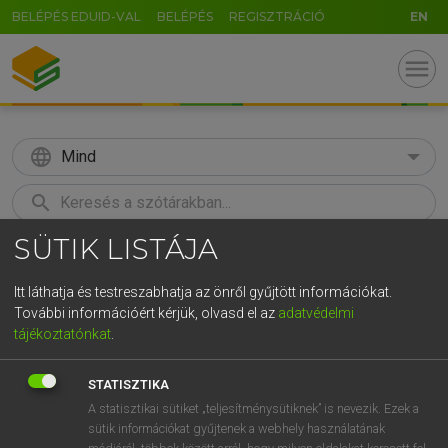
BELÉPÉS EDUID-VAL
BELÉPÉS
REGISZTRÁCIÓ
EN
menu
language
Mind
search
SÜTIK LISTÁJA
GR
KERESÉS
5
6
7
8
9
ö
ü
ó
Itt láthatja és testreszabhatja az önről gyűjtött információkat.
További információért kérjük, olvasd el az
adatvédelmi
r
t
z
u
i
o
p
ő
ú
LÁZÁR A. PÉTER, VARGA GYÖRGY
tájékoztatónkat
.
Magyar−angol egyetemes nagyszótár
g
h
j
k
l
é
á
ű
Ω
STATISZTIKA
v
b
n
m
,
.
-
AltGr
A statisztikai sütiket „teljesítménysütiknek” is nevezik. Ezek a
sütik információkat gyűjtenek a webhely használatának