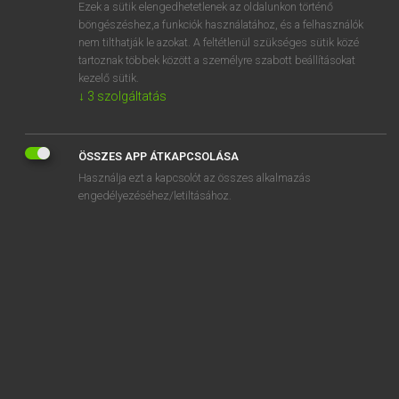
Ezek a sütik elengedhetetlenek az oldalunkon történő
böngészéshez,a funkciók használatához, és a felhasználók
nem tilthatják le azokat. A feltétlenül szükséges sütik közé
Lázár A. Péter, Varga György
tartoznak többek között a személyre szabott beállításokat
MAGYAR−ANGOL EGYETEMES NAGYSZÓTÁR
kezelő sütik.
↓
3
szolgáltatás
Kapcsolódó anyagok
matematikatanár
ÖSSZES APP ÁTKAPCSOLÁSA
matematikus
Használja ezt a kapcsolót az összes alkalmazás
matematizál
engedélyezéséhez/letiltásához.
matematizálás
matéria
materiális
materialista
materializálódik
materializmus