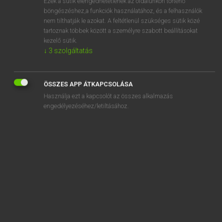
Ezek a sütik elengedhetetlenek az oldalunkon történő
böngészéshez,a funkciók használatához, és a felhasználók
EURÓPAI UNIÓS TERMINOLÓGIAI SZÓTÁR
nem tilthatják le azokat. A feltétlenül szükséges sütik közé
Kapcsolódó anyagok
tartoznak többek között a személyre szabott beállításokat
kezelő sütik.
produire des excuses légitimes
↓
3
szolgáltatás
produit à base de viande
produit à base de vin
ÖSSZES APP ÁTKAPCSOLÁSA
Használja ezt a kapcsolót az összes alkalmazás
produit à échantillonner
engedélyezéséhez/letiltásához.
produit à forte radioactivité
produit agricole
produit alimentaire
produit animal
produit animal