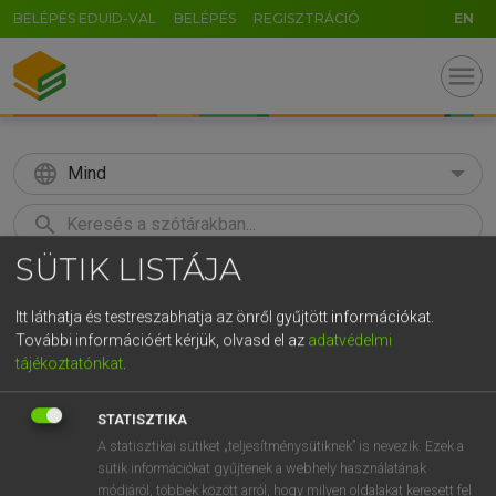
BELÉPÉS EDUID-VAL
BELÉPÉS
REGISZTRÁCIÓ
EN
menu
language
Mind
search
SÜTIK LISTÁJA
GR
KERESÉS
5
6
7
8
9
ö
ü
ó
Itt láthatja és testreszabhatja az önről gyűjtött információkat.
További információért kérjük, olvasd el az
adatvédelmi
r
t
z
u
i
o
p
ő
ú
Európai uniós terminológiai szótár
tájékoztatónkat
.
g
h
j
k
l
é
á
ű
Ω
STATISZTIKA
v
b
n
m
,
.
-
AltGr
A statisztikai sütiket „teljesítménysütiknek” is nevezik. Ezek a
sütik információkat gyűjtenek a webhely használatának
módjáról, többek között arról, hogy milyen oldalakat keresett fel