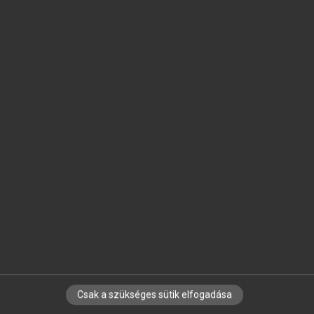
SZOTAR.NET APPLIKÁCIÓ
MICROSOFT OFFICE BŐVÍTMÉNY
BEÉPÜLŐ SZÓTÁRMODUL
ONLINE NYELVVIZSGA
EGYÉNI FELHASZNÁLÓKNAK
TANULÓKNAK
OKTATÁSI INTÉZMÉNYEKNEK
VÁLLALATI MEGOLDÁSOK
SÚGÓ
RÓLUNK
ELÉRHETŐSÉG
SÜTI BEÁLLÍTÁSOK
Csak a szükséges sütik elfogadása
IRATKOZZ FEL HÍRLEVELÜNKRE!