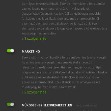
VAN ELŐFIZETÉSED?
és milyen linkekre kattintott. Ezek az információk a felhasználó
azonosítására nem használhatóak, mivel az adatok
Van előfizetésem a teljes szócikk megtekintéséhez.
összesítettek és anonimizáltak. Céljuk kizárólag a weboldal
funkcióinak javítása. Ezek közé tartoznak a harmadik féltől
BELÉPÉS
származó elemzési szolgáltatásokhoz tartozó sütik; ilyen
elemzési szolgáltatások a látogatóelemzések, a hőtérképek és a
közösségi médiaanalitika.
↓
1
szolgáltatás
MARKETING
Ezek a sütik nyomon követik a felhasználó online tevékenységét.
NINCS ELŐFIZETÉSED?
Az online tevékenységek megismerésével a hirdetők
Nincs regisztrációm és előfizetésem. A szótár 2 órás,
relevánsabb reklámokat jeleníthetnek meg, és korlátozhatják,
díjmentes próbaverziójának elindításához regisztrálok és
hogy a felhasználó hány alkalommal láthat egy hirdetést. Ezek a
sütik más szervezetekkel és hirdetőkkel is megoszthatják
belépek
.
ezeket az információkat. Ezek állandó sütik, amelyek szinte
mindig egy harmadik féltől származnak.
REGISZTRÁCIÓ
↓
2
szolgáltatás
MŰKÖDÉSHEZ ELENGEDHETETLEN
(mindig szükséges)