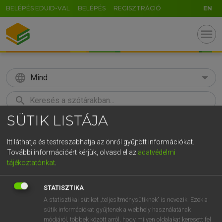
BELÉPÉS EDUID-VAL
BELÉPÉS
REGISZTRÁCIÓ
EN
menu
language
Mind
search
SÜTIK LISTÁJA
GR
KERESÉS
5
6
7
8
9
ö
ü
ó
Itt láthatja és testreszabhatja az önről gyűjtött információkat.
További információért kérjük, olvasd el az
adatvédelmi
r
t
z
u
i
o
p
ő
ú
Európai uniós terminológiai szótár
tájékoztatónkat
.
g
h
j
k
l
é
á
ű
Ω
STATISZTIKA
v
b
n
m
,
.
-
AltGr
A statisztikai sütiket „teljesítménysütiknek” is nevezik. Ezek a
sütik információkat gyűjtenek a webhely használatának
módjáról, többek között arról, hogy milyen oldalakat keresett fel