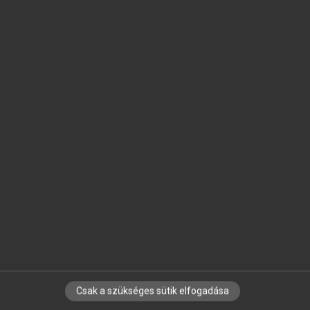
SZOTAR.NET APPLIKÁCIÓ
MICROSOFT OFFICE BŐVÍTMÉNY
BEÉPÜLŐ SZÓTÁRMODUL
ONLINE NYELVVIZSGA
EGYÉNI FELHASZNÁLÓKNAK
TANULÓKNAK
OKTATÁSI INTÉZMÉNYEKNEK
VÁLLALATI MEGOLDÁSOK
SÚGÓ
RÓLUNK
ELÉRHETŐSÉG
SÜTI BEÁLLÍTÁSOK
Csak a szükséges sütik elfogadása
IRATKOZZ FEL HÍRLEVELÜNKRE!