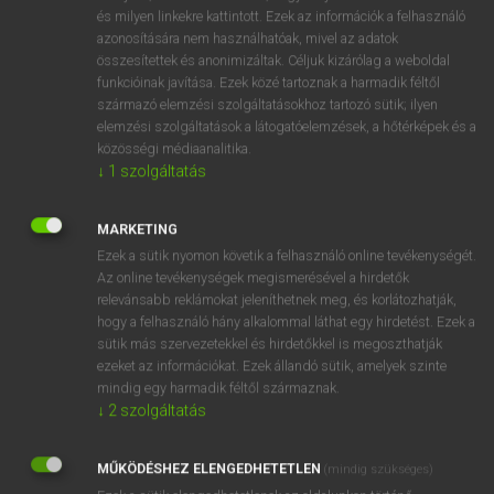
VAN ELŐFIZETÉSED?
és milyen linkekre kattintott. Ezek az információk a felhasználó
azonosítására nem használhatóak, mivel az adatok
Van előfizetésem a teljes szócikk megtekintéséhez.
összesítettek és anonimizáltak. Céljuk kizárólag a weboldal
funkcióinak javítása. Ezek közé tartoznak a harmadik féltől
BELÉPÉS
származó elemzési szolgáltatásokhoz tartozó sütik; ilyen
elemzési szolgáltatások a látogatóelemzések, a hőtérképek és a
közösségi médiaanalitika.
↓
1
szolgáltatás
MARKETING
Ezek a sütik nyomon követik a felhasználó online tevékenységét.
NINCS ELŐFIZETÉSED?
Az online tevékenységek megismerésével a hirdetők
Nincs regisztrációm és előfizetésem. A szótár 2 órás,
relevánsabb reklámokat jeleníthetnek meg, és korlátozhatják,
díjmentes próbaverziójának elindításához regisztrálok és
hogy a felhasználó hány alkalommal láthat egy hirdetést. Ezek a
sütik más szervezetekkel és hirdetőkkel is megoszthatják
belépek
.
ezeket az információkat. Ezek állandó sütik, amelyek szinte
mindig egy harmadik féltől származnak.
REGISZTRÁCIÓ
↓
2
szolgáltatás
MŰKÖDÉSHEZ ELENGEDHETETLEN
(mindig szükséges)