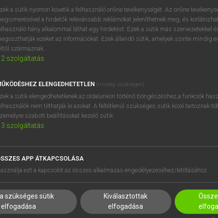
próbaverziójának elindítás
zek a sütik nyomon követik a felhasználó online tevékenységét. Az online tevékeny
BELÉPÉS
regisztrálok és
belépek
.
egismerésével a hirdetők relevánsabb reklámokat jeleníthetnek meg, és korlátozhat
elhasználó hány alkalommal láthat egy hirdetést. Ezek a sütik más szervezetekkel és
egoszthatják ezeket az információkat. Ezek állandó sütik, amelyek szinte mindig 
REGISZTRÁCIÓ
éltől származnak.
2
szolgáltatás
ŰKÖDÉSHEZ ELENGEDHETETLEN
(mindig szükséges)
zek a sütik elengedhetetlenek az oldalunkon történő böngészéshez,a funkciók hasz
elhasználók nem tilthatják le azokat. A feltétlenül szükséges sütik közé tartoznak t
zemélyre szabott beállításokat kezelő sütik.
3
szolgáltatás
SSZES APP ÁTKAPCSOLÁSA
HASZNÁLÓKNAK
SÚGÓ
asználja ezt a kapcsolót az összes alkalmazás engedélyezéséhez/letiltásához.
K
RÓLUNK
NTÉZMÉNYEKNEK
ELÉRHETŐSÉG
a szükséges sütik
Kiválasztottak
Összes
MEGOLDÁSOK
SÜTI BEÁLLÍTÁSOK
elfogadása
elfogadása
elfog