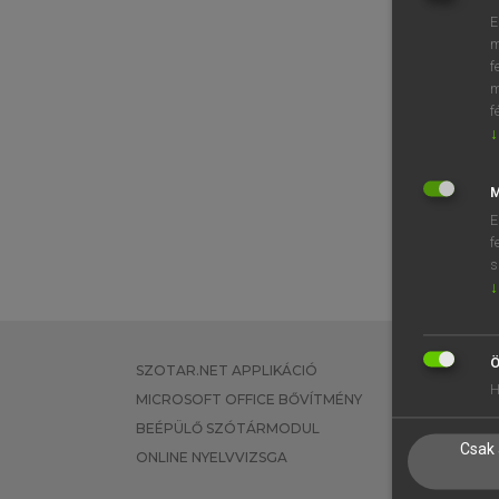
E
m
f
m
f
↓
M
E
f
s
↓
Ö
SZOTAR.NET APPLIKÁCIÓ
EGYÉNI FEL
H
MICROSOFT OFFICE BŐVÍTMÉNY
TANULÓKNA
BEÉPÜLŐ SZÓTÁRMODUL
OKTATÁSI I
Csak 
ONLINE NYELVVIZSGA
VÁLLALATI 