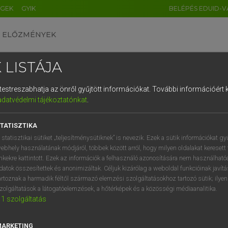
ÉGEK
GYIK
BELÉPÉS EDUID-V
ELŐZMÉNYEK
 LISTÁJA
és testreszabhatja az önről gyűjtött információkat.
További információért k
HU
DE
CN
FR
ES
IT
NL
RU
GR
adatvédelmi tájékoztatónkat
.
 A. PÉTER, VARGA GYÖRGY
1
2
3
4
5
6
7
8
9
yar−angol egyetemes nagyszótár
TATISZTIKA
q
w
e
r
t
z
u
i
 statisztikai sütiket „teljesítménysütiknek” is nevezik. Ezek a sütik információkat gy
ebhely használatának módjáról, többek között arról, hogy milyen oldalakat keresett 
a
s
d
f
g
h
j
k
l
é
inkekre kattintott. Ezek az információk a felhasználó azonosítására nem használható
datok összesítettek és anonimizáltak. Céljuk kizárólag a weboldal funkcióinak javít
í
y
x
c
v
b
n
m
,
.
artoznak a harmadik féltől származó elemzési szolgáltatásokhoz tartozó sütik; ilye
zolgáltatások a látogatóelemzések, a hőtérképek és a közösségi médiaanalitika.
VAN ELŐFIZETÉSED?
NINCS ELŐFIZETÉSED
1
szolgáltatás
előfizetésem a teljes szócikk
Nincs regisztrációm és előfiz
megtekintéséhez.
A szótár 2 órás, díjmente
MARKETING