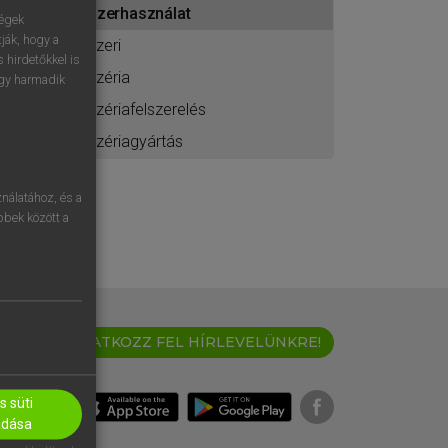
szerhasználat
ához
ségek
ják, hogy a
szeri
 hirdetőkkel is
széria
egy harmadik
szériafelszerelés
szériagyártás
nálatához, és a
öbbek között a
IRATKOZZ FEL HÍRLEVELÜNKRE!
 süti
adása