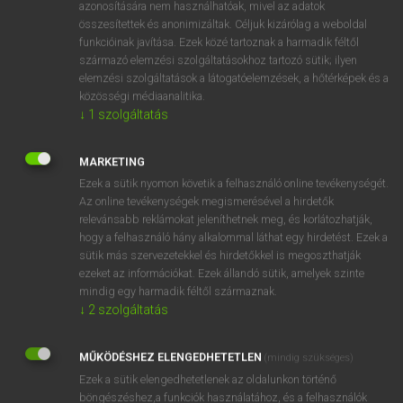
azonosítására nem használhatóak, mivel az adatok
fn
stirrup
kengyel(vas)
összesítettek és anonimizáltak. Céljuk kizárólag a weboldal
funkcióinak javítása. Ezek közé tartoznak a harmadik féltől
kúszóvas
származó elemzési szolgáltatásokhoz tartozó sütik; ilyen
elemzési szolgáltatások a látogatóelemzések, a hőtérképek és a
közösségi médiaanalitika.
↓
1
szolgáltatás
⚲ stirrup
keresése szótárainkban
MARKETING
Ezek a sütik nyomon követik a felhasználó online tevékenységét.
Az online tevékenységek megismerésével a hirdetők
DÍJMENTES ANGOL SZÓTÁR
relevánsabb reklámokat jeleníthetnek meg, és korlátozhatják,
hogy a felhasználó hány alkalommal láthat egy hirdetést. Ezek a
stíröl
sütik más szervezetekkel és hirdetőkkel is megoszthatják
stirps
ezeket az információkat. Ezek állandó sütik, amelyek szinte
mindig egy harmadik féltől származnak.
stirrer
↓
2
szolgáltatás
stirring
MŰKÖDÉSHEZ ELENGEDHETETLEN
stirrup
(mindig szükséges)
Ezek a sütik elengedhetetlenek az oldalunkon történő
stirrup-bone
böngészéshez,a funkciók használatához, és a felhasználók