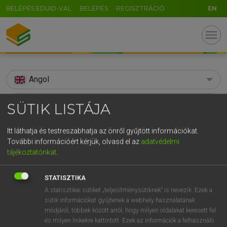
BELÉPÉS EDUID-VAL
BELÉPÉS
REGISZTRÁCIÓ
EN
menu
Angol
search
SÜTIK LISTÁJA
GR
KERESÉS
Itt láthatja és testreszabhatja az önről gyűjtött információkat.
5
6
7
8
9
ö
ü
ó
További információért kérjük, olvasd el az
adatvédelmi
TALÁLATOK
90 ms (14 db)
tájékoztatónkat
.
r
t
z
u
i
o
p
ő
ú
stirrup
stirrup
STATISZTIKA
g
h
j
k
l
é
á
ű
Ω
Díjmentes angol szótár
Angol−magyar egyetemes nagyszótár
A statisztikai sütiket „teljesítménysütiknek” is nevezik. Ezek a
v
b
n
m
,
.
-
AltGr
sütik információkat gyűjtenek a webhely használatának
módjáról, többek között arról, hogy milyen oldalakat keresett fel
Díjmentes angol szótár
arrow_forward_ios
és milyen linkekre kattintott. Ezek az információk a felhasználó