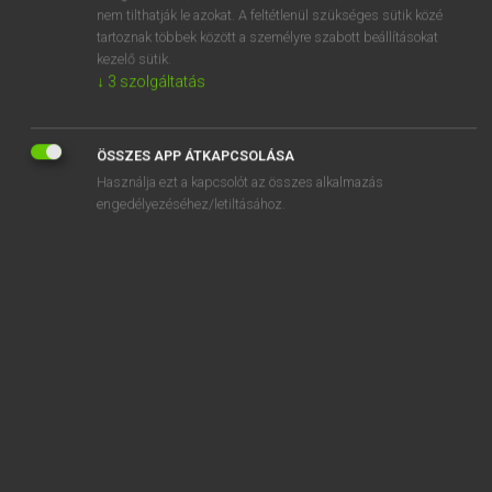
stirrup-cup
nem tilthatják le azokat. A feltétlenül szükséges sütik közé
tartoznak többek között a személyre szabott beállításokat
stirrup leather
kezelő sütik.
↓
3
szolgáltatás
stir up
ÖSSZES APP ÁTKAPCSOLÁSA
Használja ezt a kapcsolót az összes alkalmazás
engedélyezéséhez/letiltásához.
SZOTAR.NET APPLIKÁCIÓ
MICROSOFT OFFICE BŐVÍTMÉNY
BEÉPÜLŐ SZÓTÁRMODUL
ONLINE NYELVVIZSGA
EGYÉNI FELHASZNÁLÓKNAK
TANULÓKNAK
OKTATÁSI INTÉZMÉNYEKNEK
VÁLLALATI MEGOLDÁSOK