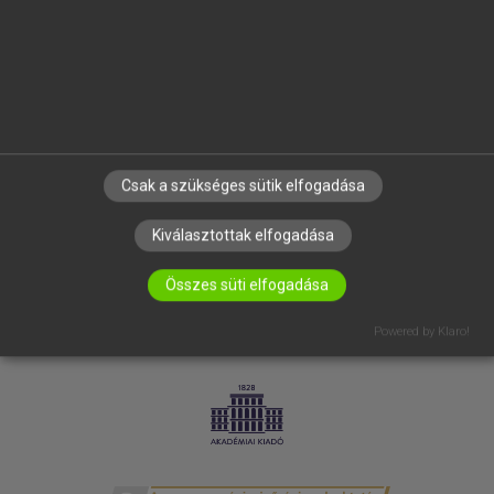
SÚGÓ
RÓLUNK
ELÉRHETŐSÉG
SÜTI BEÁLLÍTÁSOK
IRATKOZZ FEL HÍRLEVELÜNKRE!
Csak a szükséges sütik elfogadása
Kiválasztottak elfogadása
Összes süti elfogadása
Powered by Klaro!
LICENCSZERZŐDÉS
ADATVÉDELEM