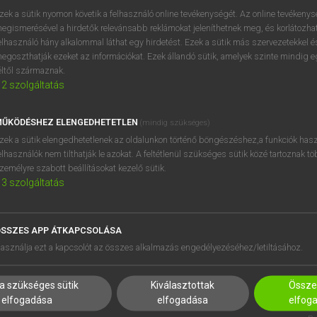
zek a sütik nyomon követik a felhasználó online tevékenységét. Az online tevékeny
egismerésével a hirdetők relevánsabb reklámokat jeleníthetnek meg, és korlátozhat
ing
keresése szótárainkban
elhasználó hány alkalommal láthat egy hirdetést. Ezek a sütik más szervezetekkel és
egoszthatják ezeket az információkat. Ezek állandó sütik, amelyek szinte mindig 
éltől származnak.
2
szolgáltatás
ŰKÖDÉSHEZ ELENGEDHETETLEN
(mindig szükséges)
zek a sütik elengedhetetlenek az oldalunkon történő böngészéshez,a funkciók hasz
elhasználók nem tilthatják le azokat. A feltétlenül szükséges sütik közé tartoznak t
zemélyre szabott beállításokat kezelő sütik.
3
szolgáltatás
SSZES APP ÁTKAPCSOLÁSA
HASZNÁLÓKNAK
SÚGÓ
asználja ezt a kapcsolót az összes alkalmazás engedélyezéséhez/letiltásához.
K
RÓLUNK
NTÉZMÉNYEKNEK
ELÉRHETŐSÉG
a szükséges sütik
Kiválasztottak
Összes
MEGOLDÁSOK
SÜTI BEÁLLÍTÁSOK
elfogadása
elfogadása
elfog