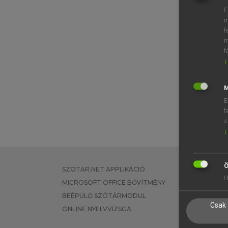
E
m
⚲ stirr
f
m
f
↓
M
E
f
s
↓
Ö
SZOTAR.NET APPLIKÁCIÓ
EGYÉNI FEL
H
MICROSOFT OFFICE BŐVÍTMÉNY
TANULÓKNA
BEÉPÜLŐ SZÓTÁRMODUL
OKTATÁSI I
Csak 
ONLINE NYELVVIZSGA
VÁLLALATI 