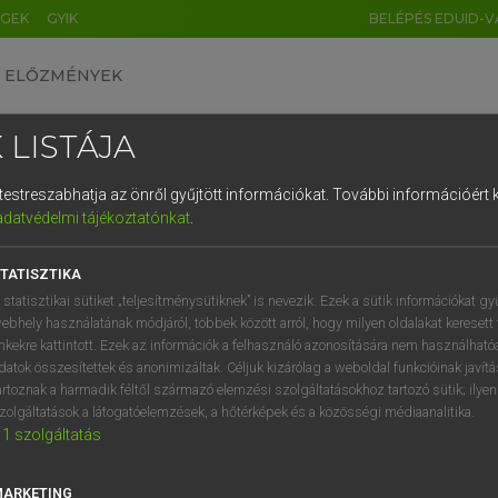
ÉGEK
GYIK
BELÉPÉS EDUID-V
ELŐZMÉNYEK
 LISTÁJA
és testreszabhatja az önről gyűjtött információkat.
További információért k
HU
DE
CN
FR
ES
IT
NL
RU
GR
adatvédelmi tájékoztatónkat
.
entes angol szótár
1
2
3
4
5
6
7
8
9
TATISZTIKA
mn
ng
izgató
q
w
e
r
t
z
u
i
 statisztikai sütiket „teljesítménysütiknek” is nevezik. Ezek a sütik információkat gy
mozgalmas
ebhely használatának módjáról, többek között arról, hogy milyen oldalakat keresett 
a
s
d
f
g
h
j
k
l
é
inkekre kattintott. Ezek az információk a felhasználó azonosítására nem használható
sürgölődő
datok összesítettek és anonimizáltak. Céljuk kizárólag a weboldal funkcióinak javít
izgalmas
í
y
x
c
v
b
n
m
,
.
artoznak a harmadik féltől származó elemzési szolgáltatásokhoz tartozó sütik; ilye
fn
mocorgás
zolgáltatások a látogatóelemzések, a hőtérképek és a közösségi médiaanalitika.
1
szolgáltatás
ébredezés
→
ige
(Infinitive)
stir
MARKETING