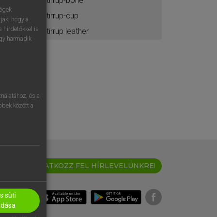
stirrup-bone
ségek
stirrup-cup
ják, hogy a
 hirdetőkkel is
stirrup leather
egy harmadik
nálatához, és a
öbbek között a
IRATKOZZ FEL HÍRLEVELÜNKRE!
 süti
adása