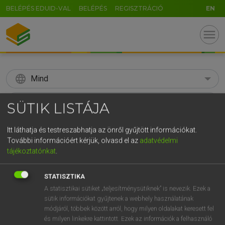
BELÉPÉS EDUID-VAL
BELÉPÉS
REGISZTRÁCIÓ
EN
menu
language
Mind
search
SÜTIK LISTÁJA
GR
KERESÉS
Itt láthatja és testreszabhatja az önről gyűjtött információkat.
5
6
7
8
9
ö
ü
ó
További információért kérjük, olvasd el az
adatvédelmi
tájékoztatónkat
.
r
t
z
u
i
o
p
ő
ú
Díjmentes angol szótár
STATISZTIKA
g
h
j
k
l
é
á
ű
Ω
fn
stirrer
keverőkanál
A statisztikai sütiket „teljesítménysütiknek” is nevezik. Ezek a
v
b
n
m
,
.
-
AltGr
sütik információkat gyűjtenek a webhely használatának
keverő
módjáról, többek között arról, hogy milyen oldalakat keresett fel
fakanál
és milyen linkekre kattintott. Ezek az információk a felhasználó