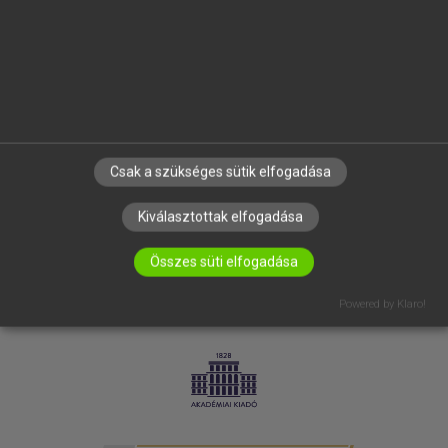
SÚGÓ
RÓLUNK
ELÉRHETŐSÉG
SÜTI BEÁLLÍTÁSOK
IRATKOZZ FEL HÍRLEVELÜNKRE!
Csak a szükséges sütik elfogadása
Kiválasztottak elfogadása
Összes süti elfogadása
Powered by Klaro!
LICENCSZERZŐDÉS
ADATVÉDELEM