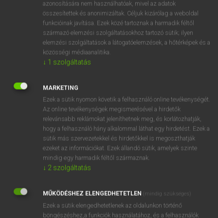
főzőkanál
azonosítására nem használhatóak, mivel az adatok
összesítettek és anonimizáltak. Céljuk kizárólag a weboldal
izgató
funkcióinak javítása. Ezek közé tartoznak a harmadik féltől
agitátor
származó elemzési szolgáltatásokhoz tartozó sütik; ilyen
elemzési szolgáltatások a látogatóelemzések, a hőtérképek és a
közösségi médiaanalitika.
↓
1
szolgáltatás
⚲ stirrer
keresése szótárainkban
MARKETING
Ezek a sütik nyomon követik a felhasználó online tevékenységét.
Az online tevékenységek megismerésével a hirdetők
DÍJMENTES ANGOL SZÓTÁR
relevánsabb reklámokat jeleníthetnek meg, és korlátozhatják,
hogy a felhasználó hány alkalommal láthat egy hirdetést. Ezek a
stirk
sütik más szervezetekkel és hirdetőkkel is megoszthatják
ezeket az információkat. Ezek állandó sütik, amelyek szinte
Stirling
mindig egy harmadik féltől származnak.
stíröl
↓
2
szolgáltatás
stirps
MŰKÖDÉSHEZ ELENGEDHETETLEN
(mindig szükséges)
stirrer
Ezek a sütik elengedhetetlenek az oldalunkon történő
stirring
böngészéshez,a funkciók használatához, és a felhasználók