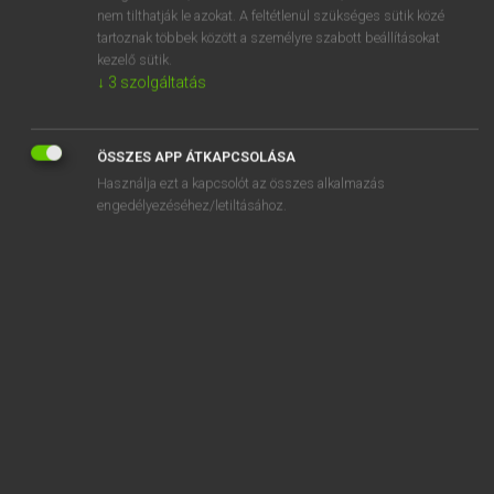
nem tilthatják le azokat. A feltétlenül szükséges sütik közé
stirrup
tartoznak többek között a személyre szabott beállításokat
stirrup-bone
kezelő sütik.
↓
3
szolgáltatás
stirrup-cup
ÖSSZES APP ÁTKAPCSOLÁSA
Használja ezt a kapcsolót az összes alkalmazás
engedélyezéséhez/letiltásához.
SZOTAR.NET APPLIKÁCIÓ
MICROSOFT OFFICE BŐVÍTMÉNY
BEÉPÜLŐ SZÓTÁRMODUL
ONLINE NYELVVIZSGA
EGYÉNI FELHASZNÁLÓKNAK
TANULÓKNAK
OKTATÁSI INTÉZMÉNYEKNEK
VÁLLALATI MEGOLDÁSOK