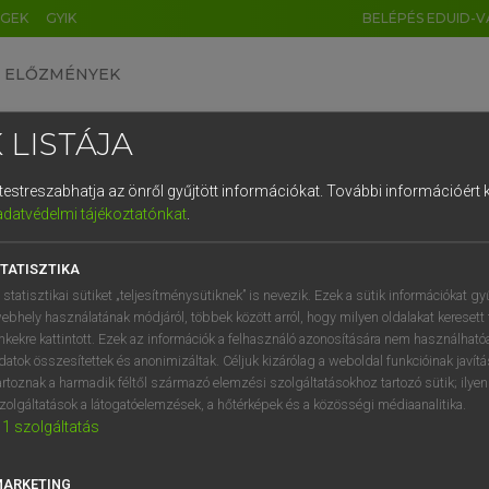
ÉGEK
GYIK
BELÉPÉS EDUID-V
ELŐZMÉNYEK
 LISTÁJA
és testreszabhatja az önről gyűjtött információkat.
További információért k
HU
DE
CN
FR
ES
IT
NL
RU
GR
adatvédelmi tájékoztatónkat
.
Y TAMÁS
1
2
3
4
5
6
7
8
9
ar−angol szótár
TATISZTIKA
q
w
e
r
t
z
u
i
 statisztikai sütiket „teljesítménysütiknek” is nevezik. Ezek a sütik információkat gy
ebhely használatának módjáról, többek között arról, hogy milyen oldalakat keresett 
a
s
d
f
g
h
j
k
l
é
inkekre kattintott. Ezek az információk a felhasználó azonosítására nem használható
datok összesítettek és anonimizáltak. Céljuk kizárólag a weboldal funkcióinak javít
í
y
x
c
v
b
n
m
,
.
artoznak a harmadik féltől származó elemzési szolgáltatásokhoz tartozó sütik; ilye
zolgáltatások a látogatóelemzések, a hőtérképek és a közösségi médiaanalitika.
VAN ELŐFIZETÉSED?
NINCS ELŐFIZETÉSED
1
szolgáltatás
előfizetésem a teljes szócikk
Nincs regisztrációm és előfiz
megtekintéséhez.
A szótár 2 órás, díjmente
MARKETING