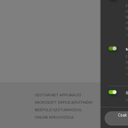
E
m
f
m
f
↓
M
E
f
s
↓
Ö
SZOTAR.NET APPLIKÁCIÓ
EGYÉNI FEL
H
MICROSOFT OFFICE BŐVÍTMÉNY
TANULÓKNA
BEÉPÜLŐ SZÓTÁRMODUL
OKTATÁSI I
Csak 
ONLINE NYELVVIZSGA
VÁLLALATI 