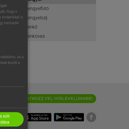
ához
ségek
kengyelfutó
ják, hogy a
kengyelszíj
 hirdetőkkel is
egy harmadik
kénkő
kénköves
nálatához, és a
öbbek között a
IRATKOZZ FEL HÍRLEVELÜNKRE!
 süti
adása