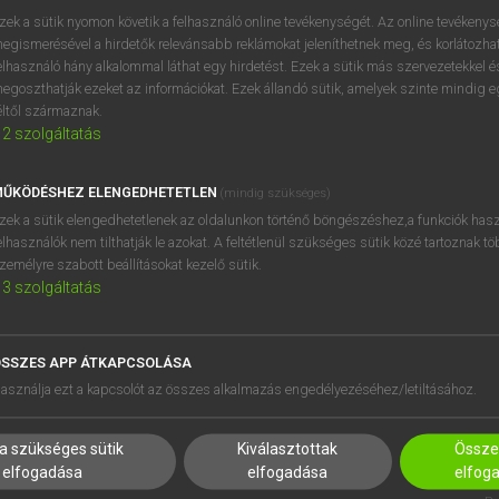
próbaverziójának elindítás
zek a sütik nyomon követik a felhasználó online tevékenységét. Az online tevékeny
BELÉPÉS
regisztrálok és
belépek
.
egismerésével a hirdetők relevánsabb reklámokat jeleníthetnek meg, és korlátozhat
elhasználó hány alkalommal láthat egy hirdetést. Ezek a sütik más szervezetekkel és
egoszthatják ezeket az információkat. Ezek állandó sütik, amelyek szinte mindig 
REGISZTRÁCIÓ
éltől származnak.
2
szolgáltatás
ŰKÖDÉSHEZ ELENGEDHETETLEN
(mindig szükséges)
zek a sütik elengedhetetlenek az oldalunkon történő böngészéshez,a funkciók hasz
elhasználók nem tilthatják le azokat. A feltétlenül szükséges sütik közé tartoznak t
zemélyre szabott beállításokat kezelő sütik.
3
szolgáltatás
SSZES APP ÁTKAPCSOLÁSA
HASZNÁLÓKNAK
SÚGÓ
asználja ezt a kapcsolót az összes alkalmazás engedélyezéséhez/letiltásához.
K
RÓLUNK
NTÉZMÉNYEKNEK
ELÉRHETŐSÉG
a szükséges sütik
Kiválasztottak
Összes
MEGOLDÁSOK
SÜTI BEÁLLÍTÁSOK
elfogadása
elfogadása
elfog