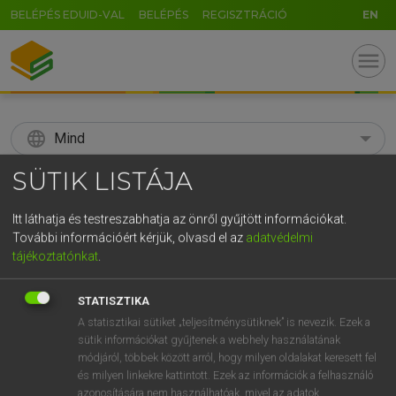
BELÉPÉS EDUID-VAL
BELÉPÉS
REGISZTRÁCIÓ
EN
menu
language
Mind
SÜTIK LISTÁJA
search
GR
Itt láthatja és testreszabhatja az önről gyűjtött információkat.
KERESÉS
További információért kérjük, olvasd el az
adatvédelmi
5
6
7
8
9
ö
ü
ó
tájékoztatónkat
.
r
t
z
u
i
o
p
ő
ú
Díjmentes angol szótár
STATISZTIKA
g
h
j
k
l
é
á
ű
Ω
A statisztikai sütiket „teljesítménysütiknek” is nevezik. Ezek a
fn
stirrup
kengyel(vas)
sütik információkat gyűjtenek a webhely használatának
v
b
n
m
,
.
-
AltGr
kúszóvas
módjáról, többek között arról, hogy milyen oldalakat keresett fel
és milyen linkekre kattintott. Ezek az információk a felhasználó
azonosítására nem használhatóak, mivel az adatok