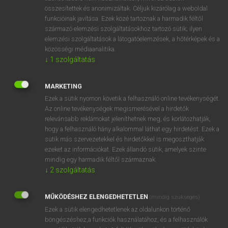
összesítettek és anonimizáltak. Céljuk kizárólag a weboldal
⚲ stirrup
keresése szótárainkban
funkcióinak javítása. Ezek közé tartoznak a harmadik féltől
származó elemzési szolgáltatásokhoz tartozó sütik; ilyen
elemzési szolgáltatások a látogatóelemzések, a hőtérképek és a
közösségi médiaanalitika.
↓
1
szolgáltatás
DÍJMENTES ANGOL SZÓTÁR
stíröl
MARKETING
Ezek a sütik nyomon követik a felhasználó online tevékenységét.
stirps
Az online tevékenységek megismerésével a hirdetők
stirrer
relevánsabb reklámokat jeleníthetnek meg, és korlátozhatják,
hogy a felhasználó hány alkalommal láthat egy hirdetést. Ezek a
stirring
sütik más szervezetekkel és hirdetőkkel is megoszthatják
ezeket az információkat. Ezek állandó sütik, amelyek szinte
stirrup
mindig egy harmadik féltől származnak.
stirrup-bone
↓
2
szolgáltatás
stirrup-cup
MŰKÖDÉSHEZ ELENGEDHETETLEN
(mindig szükséges)
stirrup leather
Ezek a sütik elengedhetetlenek az oldalunkon történő
stir up
böngészéshez,a funkciók használatához, és a felhasználók