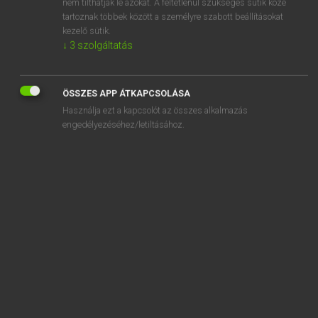
nem tilthatják le azokat. A feltétlenül szükséges sütik közé
tartoznak többek között a személyre szabott beállításokat
kezelő sütik.
↓
3
szolgáltatás
SZOTAR.NET APPLIKÁCIÓ
MICROSOFT OFFICE BŐVÍTMÉNY
ÖSSZES APP ÁTKAPCSOLÁSA
BEÉPÜLŐ SZÓTÁRMODUL
Használja ezt a kapcsolót az összes alkalmazás
ONLINE NYELVVIZSGA
engedélyezéséhez/letiltásához.
EGYÉNI FELHASZNÁLÓKNAK
TANULÓKNAK
OKTATÁSI INTÉZMÉNYEKNEK
VÁLLALATI MEGOLDÁSOK
SÚGÓ
RÓLUNK
ELÉRHETŐSÉG
SÜTI BEÁLLÍTÁSOK