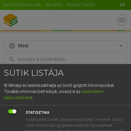
BELÉPÉS EDUID-VAL
BELÉPÉS
REGISZTRÁCIÓ
EN
menu
language
Mind
search
SÜTIK LISTÁJA
GR
KERESÉS
5
6
7
8
9
ö
ü
ó
Itt láthatja és testreszabhatja az önről gyűjtött információkat.
További információért kérjük, olvasd el az
adatvédelmi
r
t
z
u
i
o
p
ő
ú
LÁZÁR A. PÉTER, VARGA GYÖRGY
tájékoztatónkat
.
Magyar−angol egyetemes nagyszótár
g
h
j
k
l
é
á
ű
Ω
STATISZTIKA
v
b
n
m
,
.
-
AltGr
A statisztikai sütiket „teljesítménysütiknek” is nevezik. Ezek a
sütik információkat gyűjtenek a webhely használatának