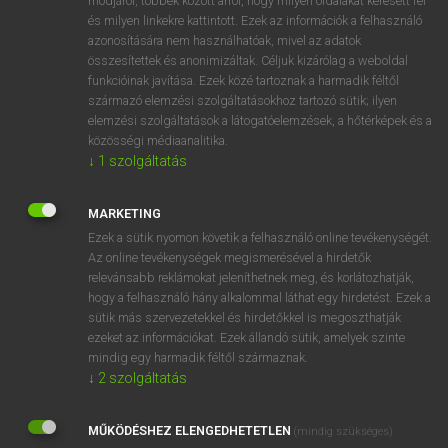
módjáról, többek között arról, hogy milyen oldalakat keresett fel
és milyen linkekre kattintott. Ezek az információk a felhasználó
VAN ELŐFIZETÉSED?
azonosítására nem használhatóak, mivel az adatok
összesítettek és anonimizáltak. Céljuk kizárólag a weboldal
Van előfizetésem a teljes szócikk megtekintéséhez.
funkcióinak javítása. Ezek közé tartoznak a harmadik féltől
származó elemzési szolgáltatásokhoz tartozó sütik; ilyen
BELÉPÉS
elemzési szolgáltatások a látogatóelemzések, a hőtérképek és a
közösségi médiaanalitika.
↓
1
szolgáltatás
MARKETING
Ezek a sütik nyomon követik a felhasználó online tevékenységét.
Az online tevékenységek megismerésével a hirdetők
NINCS ELŐFIZETÉSED?
relevánsabb reklámokat jeleníthetnek meg, és korlátozhatják,
Nincs regisztrációm és előfizetésem. A szótár 2 órás,
hogy a felhasználó hány alkalommal láthat egy hirdetést. Ezek a
díjmentes próbaverziójának elindításához regisztrálok és
sütik más szervezetekkel és hirdetőkkel is megoszthatják
belépek
.
ezeket az információkat. Ezek állandó sütik, amelyek szinte
mindig egy harmadik féltől származnak.
↓
2
szolgáltatás
REGISZTRÁCIÓ
MŰKÖDÉSHEZ ELENGEDHETETLEN
(mindig szükséges)