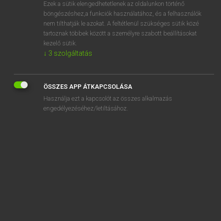
Ezek a sütik elengedhetetlenek az oldalunkon történő
böngészéshez,a funkciók használatához, és a felhasználók
nem tilthatják le azokat. A feltétlenül szükséges sütik közé
Lázár A. Péter, Varga György
tartoznak többek között a személyre szabott beállításokat
MAGYAR−ANGOL EGYETEMES NAGYSZÓTÁR
kezelő sütik.
↓
3
szolgáltatás
Kapcsolódó anyagok
hallhatóan
ÖSSZES APP ÁTKAPCSOLÁSA
hallhatóság
Használja ezt a kapcsolót az összes alkalmazás
halló
engedélyezéséhez/letiltásához.
hallócsiga
hallócsontocska
hallócső
hallóérzék
hallóideg
hallójárat