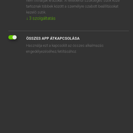
nem tilthatják le azokat. A feltétlenül szükséges sütik közé
tartoznak többek között a személyre szabott beállításokat
kezelő sütik.
SZOTAR.NET APPLIKÁCIÓ
↓
3
szolgáltatás
MICROSOFT OFFICE BŐVÍTMÉNY
BEÉPÜLŐ SZÓTÁRMODUL
ÖSSZES APP ÁTKAPCSOLÁSA
ONLINE NYELVVIZSGA
Használja ezt a kapcsolót az összes alkalmazás
engedélyezéséhez/letiltásához.
EGYÉNI FELHASZNÁLÓKNAK
TANULÓKNAK
OKTATÁSI INTÉZMÉNYEKNEK
VÁLLALATI MEGOLDÁSOK
SÚGÓ
RÓLUNK
ELÉRHETŐSÉG
SÜTI BEÁLLÍTÁSOK