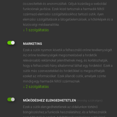
⚲ stirrup-bone
keresése szótárainkban
összesítettek és anonimizáltak. Céljuk kizárólag a weboldal
funkcióinak javítása. Ezek közé tartoznak a harmadik féltől
származó elemzési szolgáltatásokhoz tartozó sütik; ilyen
elemzési szolgáltatások a látogatóelemzések, a hőtérképek és a
közösségi médiaanalitika.
DÍJMENTES ANGOL SZÓTÁR
↓
1
szolgáltatás
stirps
MARKETING
stirrer
Ezek a sütik nyomon követik a felhasználó online tevékenységét.
stirring
Az online tevékenységek megismerésével a hirdetők
relevánsabb reklámokat jeleníthetnek meg, és korlátozhatják,
stirrup
hogy a felhasználó hány alkalommal láthat egy hirdetést. Ezek a
stirrup-bone
sütik más szervezetekkel és hirdetőkkel is megoszthatják
ezeket az információkat. Ezek állandó sütik, amelyek szinte
stirrup-cup
mindig egy harmadik féltől származnak.
stirrup leather
↓
2
szolgáltatás
stir up
MŰKÖDÉSHEZ ELENGEDHETETLEN
(mindig szükséges)
stir-up
Ezek a sütik elengedhetetlenek az oldalunkon történő
böngészéshez,a funkciók használatához, és a felhasználók