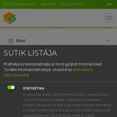
BELÉPÉS EDUID-VAL
BELÉPÉS
REGISZTRÁCIÓ
EN
menu
language
Mind
SÜTIK LISTÁJA
search
GR
Itt láthatja és testreszabhatja az önről gyűjtött információkat.
KERESÉS
További információért kérjük, olvasd el az
adatvédelmi
5
6
7
8
9
ö
ü
ó
tájékoztatónkat
.
r
t
z
u
i
o
p
ő
ú
Díjmentes angol szótár
STATISZTIKA
g
h
j
k
l
é
á
ű
Ω
A statisztikai sütiket „teljesítménysütiknek” is nevezik. Ezek a
fn
stirrup-bone
kengyel(csont)
sütik információkat gyűjtenek a webhely használatának
v
b
n
m
,
.
-
AltGr
módjáról, többek között arról, hogy milyen oldalakat keresett fel
és milyen linkekre kattintott. Ezek az információk a felhasználó
azonosítására nem használhatóak, mivel az adatok