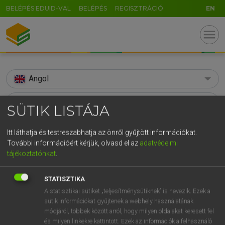
BELÉPÉS EDUID-VAL
BELÉPÉS
REGISZTRÁCIÓ
EN
menu
Angol
search
SÜTIK LISTÁJA
GR
KERESÉS
Itt láthatja és testreszabhatja az önről gyűjtött információkat.
5
6
7
8
9
ö
ü
ó
További információért kérjük, olvasd el az
adatvédelmi
TALÁLATOK
83 ms (20 db)
tájékoztatónkat
.
r
t
z
u
i
o
p
ő
ú
booty
booty
g
h
j
k
l
é
á
ű
Ω
STATISZTIKA
Díjmentes angol szótár
Angol−magyar egyetemes nagyszótár
A statisztikai sütiket „teljesítménysütiknek” is nevezik. Ezek a
v
b
n
m
,
.
-
AltGr
sütik információkat gyűjtenek a webhely használatának
módjáról, többek között arról, hogy milyen oldalakat keresett fel
Díjmentes angol szótár
arrow_forward_ios
és milyen linkekre kattintott. Ezek az információk a felhasználó