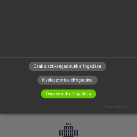
VÁLLALATI MEGOLDÁSOK
SÚGÓ
RÓLUNK
ELÉRHETŐSÉG
SÜTI BEÁLLÍTÁSOK
IRATKOZZ FEL HÍRLEVELÜNKRE!
Csak a szükséges sütik elfogadása
Kiválasztottak elfogadása
Összes süti elfogadása
Powered by Klaro!
LICENCSZERZŐDÉS
ADATVÉDELEM