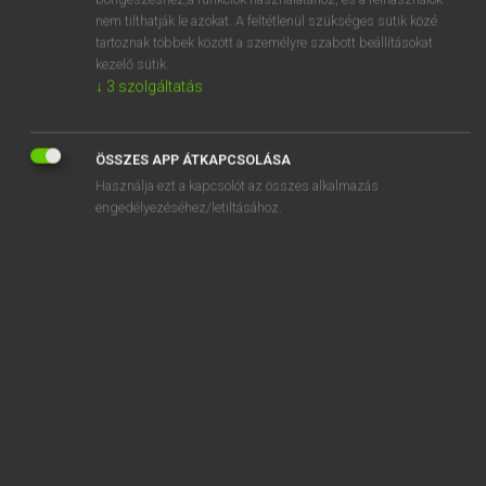
booty
nem tilthatják le azokat. A feltétlenül szükséges sütik közé
booze
tartoznak többek között a személyre szabott beállításokat
kezelő sütik.
boozer
↓
3
szolgáltatás
booze-up
boozing
ÖSSZES APP ÁTKAPCSOLÁSA
Használja ezt a kapcsolót az összes alkalmazás
engedélyezéséhez/letiltásához.
SZOTAR.NET APPLIKÁCIÓ
MICROSOFT OFFICE BŐVÍTMÉNY
BEÉPÜLŐ SZÓTÁRMODUL
ONLINE NYELVVIZSGA
EGYÉNI FELHASZNÁLÓKNAK
TANULÓKNAK
OKTATÁSI INTÉZMÉNYEKNEK