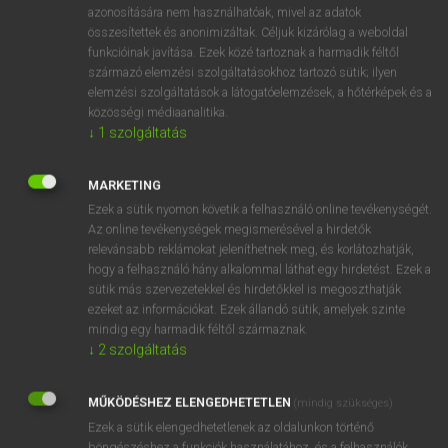
azonosítására nem használhatóak, mivel az adatok
fn
booty
(tolvaj)zsákmány
összesítettek és anonimizáltak. Céljuk kizárólag a weboldal
funkcióinak javítása. Ezek közé tartoznak a harmadik féltől
préda
származó elemzési szolgáltatásokhoz tartozó sütik; ilyen
hadizsákmány
elemzési szolgáltatások a látogatóelemzések, a hőtérképek és a
martalék
közösségi médiaanalitika.
↓
1
szolgáltatás
⚲ booty
keresése szótárainkban
MARKETING
Ezek a sütik nyomon követik a felhasználó online tevékenységét.
Az online tevékenységek megismerésével a hirdetők
relevánsabb reklámokat jeleníthetnek meg, és korlátozhatják,
hogy a felhasználó hány alkalommal láthat egy hirdetést. Ezek a
DÍJMENTES ANGOL SZÓTÁR
sütik más szervezetekkel és hirdetőkkel is megoszthatják
ezeket az információkat. Ezek állandó sütik, amelyek szinte
bootlicker
mindig egy harmadik féltől származnak.
↓
2
szolgáltatás
boots
boot sale
MŰKÖDÉSHEZ ELENGEDHETETLEN
(mindig szükséges)
bootstrap
Ezek a sütik elengedhetetlenek az oldalunkon történő
böngészéshez,a funkciók használatához, és a felhasználók