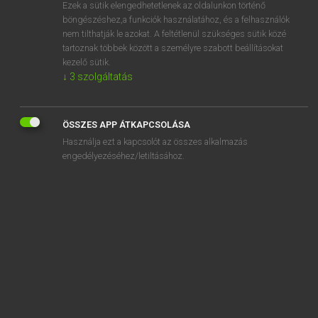
Ezek a sütik elengedhetetlenek az oldalunkon történő
böngészéshez,a funkciók használatához, és a felhasználók
nem tilthatják le azokat. A feltétlenül szükséges sütik közé
Varga Jenő
tartoznak többek között a személyre szabott beállításokat
ANGOL−MAGYAR PÉNZÜGYI SZÓTÁR
kezelő sütik.
↓
3
szolgáltatás
Kapcsolódó anyagok
boom the market
ÖSSZES APP ÁTKAPCSOLÁSA
boom times
Használja ezt a kapcsolót az összes alkalmazás
bootlegger
engedélyezéséhez/letiltásához.
bootleg rate
booty
BOP
border
border-line case
border taxes