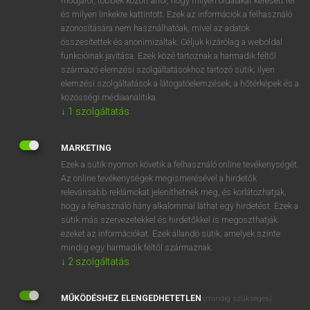
módjáról, többek között arról, hogy milyen oldalakat keresett fel
és milyen linkekre kattintott. Ezek az információk a felhasználó
VAN ELŐFIZETÉSED?
azonosítására nem használhatóak, mivel az adatok
összesítettek és anonimizáltak. Céljuk kizárólag a weboldal
Van előfizetésem a teljes szócikk megtekintéséhez.
funkcióinak javítása. Ezek közé tartoznak a harmadik féltől
származó elemzési szolgáltatásokhoz tartozó sütik; ilyen
BELÉPÉS
elemzési szolgáltatások a látogatóelemzések, a hőtérképek és a
közösségi médiaanalitika.
↓
1
szolgáltatás
MARKETING
Ezek a sütik nyomon követik a felhasználó online tevékenységét.
Az online tevékenységek megismerésével a hirdetők
NINCS ELŐFIZETÉSED?
relevánsabb reklámokat jeleníthetnek meg, és korlátozhatják,
Nincs regisztrációm és előfizetésem. A szótár 2 órás,
hogy a felhasználó hány alkalommal láthat egy hirdetést. Ezek a
díjmentes próbaverziójának elindításához regisztrálok és
sütik más szervezetekkel és hirdetőkkel is megoszthatják
belépek
.
ezeket az információkat. Ezek állandó sütik, amelyek szinte
mindig egy harmadik féltől származnak.
↓
2
szolgáltatás
REGISZTRÁCIÓ
MŰKÖDÉSHEZ ELENGEDHETETLEN
(mindig szükséges)