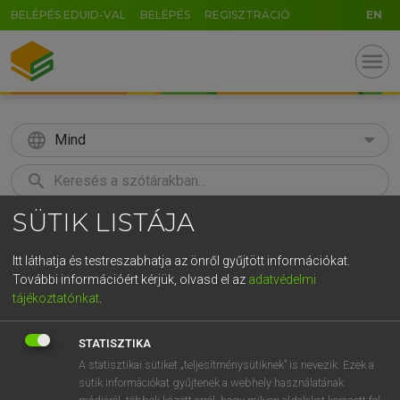
BELÉPÉS EDUID-VAL
BELÉPÉS
REGISZTRÁCIÓ
EN
menu
language
Mind
search
SÜTIK LISTÁJA
GR
KERESÉS
5
6
7
8
9
ö
ü
ó
Itt láthatja és testreszabhatja az önről gyűjtött információkat.
További információért kérjük, olvasd el az
adatvédelmi
r
t
z
u
i
o
p
ő
ú
VARGA JENŐ
tájékoztatónkat
.
Angol−magyar pénzügyi szótár
g
h
j
k
l
é
á
ű
Ω
STATISZTIKA
v
b
n
m
,
.
-
AltGr
A statisztikai sütiket „teljesítménysütiknek” is nevezik. Ezek a
sütik információkat gyűjtenek a webhely használatának