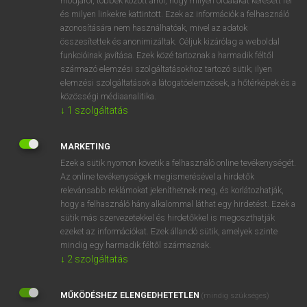
módjáról, többek között arról, hogy milyen oldalakat keresett fel
és milyen linkekre kattintott. Ezek az információk a felhasználó
VAN ELŐFIZETÉSED?
azonosítására nem használhatóak, mivel az adatok
összesítettek és anonimizáltak. Céljuk kizárólag a weboldal
Van előfizetésem a teljes szócikk megtekintéséhez.
funkcióinak javítása. Ezek közé tartoznak a harmadik féltől
származó elemzési szolgáltatásokhoz tartozó sütik; ilyen
BELÉPÉS
elemzési szolgáltatások a látogatóelemzések, a hőtérképek és a
közösségi médiaanalitika.
↓
1
szolgáltatás
MARKETING
Ezek a sütik nyomon követik a felhasználó online tevékenységét.
Az online tevékenységek megismerésével a hirdetők
NINCS ELŐFIZETÉSED?
relevánsabb reklámokat jeleníthetnek meg, és korlátozhatják,
Nincs regisztrációm és előfizetésem. A szótár 2 órás,
hogy a felhasználó hány alkalommal láthat egy hirdetést. Ezek a
díjmentes próbaverziójának elindításához regisztrálok és
sütik más szervezetekkel és hirdetőkkel is megoszthatják
belépek
.
ezeket az információkat. Ezek állandó sütik, amelyek szinte
mindig egy harmadik féltől származnak.
↓
2
szolgáltatás
REGISZTRÁCIÓ
MŰKÖDÉSHEZ ELENGEDHETETLEN
(mindig szükséges)