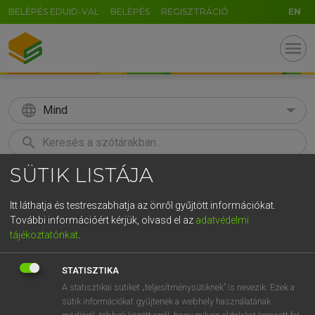
BELÉPÉS EDUID-VAL
BELÉPÉS
REGISZTRÁCIÓ
EN
menu
language
Mind
search
SÜTIK LISTÁJA
GR
KERESÉS
5
6
7
8
9
ö
ü
ó
Itt láthatja és testreszabhatja az önről gyűjtött információkat.
További információért kérjük, olvasd el az
adatvédelmi
r
t
z
u
i
o
p
ő
ú
LÁZÁR A. PÉTER, VARGA GYÖRGY
tájékoztatónkat
.
Magyar−angol egyetemes nagyszótár
g
h
j
k
l
é
á
ű
Ω
STATISZTIKA
v
b
n
m
,
.
-
AltGr
A statisztikai sütiket „teljesítménysütiknek” is nevezik. Ezek a
sütik információkat gyűjtenek a webhely használatának