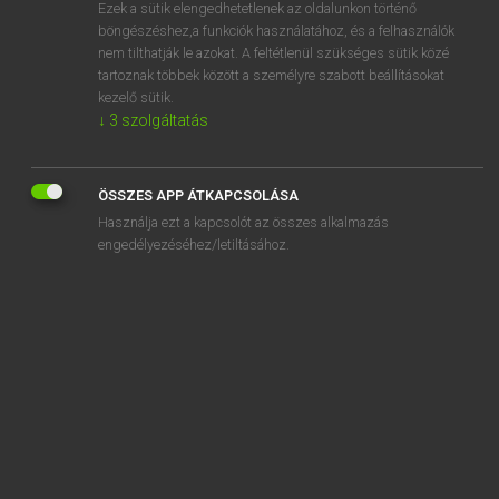
Ezek a sütik elengedhetetlenek az oldalunkon történő
böngészéshez,a funkciók használatához, és a felhasználók
nem tilthatják le azokat. A feltétlenül szükséges sütik közé
Lázár A. Péter, Varga György
tartoznak többek között a személyre szabott beállításokat
MAGYAR−ANGOL EGYETEMES NAGYSZÓTÁR
kezelő sütik.
↓
3
szolgáltatás
Kapcsolódó anyagok
lábujjközös papucs
ÖSSZES APP ÁTKAPCSOLÁSA
lábujjzokni
Használja ezt a kapcsolót az összes alkalmazás
lábuszony
engedélyezéséhez/letiltásához.
lábzuhany
lábzsák
lacikonyha
lacipecsenye
lacrosse
láda