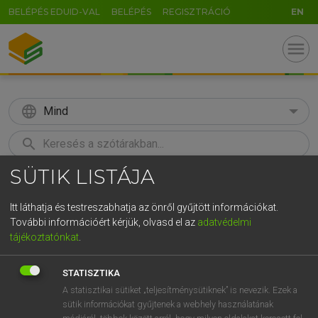
BELÉPÉS EDUID-VAL
BELÉPÉS
REGISZTRÁCIÓ
EN
menu
language
Mind
search
SÜTIK LISTÁJA
GR
KERESÉS
5
6
7
8
9
ö
ü
ó
Itt láthatja és testreszabhatja az önről gyűjtött információkat.
További információért kérjük, olvasd el az
adatvédelmi
r
t
z
u
i
o
p
ő
ú
LÁZÁR A. PÉTER, VARGA GYÖRGY
tájékoztatónkat
.
Magyar−angol egyetemes nagyszótár
g
h
j
k
l
é
á
ű
Ω
STATISZTIKA
v
b
n
m
,
.
-
AltGr
A statisztikai sütiket „teljesítménysütiknek” is nevezik. Ezek a
sütik információkat gyűjtenek a webhely használatának