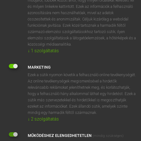
módjáról, többek között arról, hogy milyen oldalakat keresett fel
és milyen linkekre kattintott. Ezek az információk a felhasználó
VAN ELŐFIZETÉSED?
azonosítására nem használhatóak, mivel az adatok
összesítettek és anonimizáltak. Céljuk kizárólag a weboldal
Van előfizetésem a teljes szócikk megtekintéséhez.
funkcióinak javítása. Ezek közé tartoznak a harmadik féltől
származó elemzési szolgáltatásokhoz tartozó sütik; ilyen
BELÉPÉS
elemzési szolgáltatások a látogatóelemzések, a hőtérképek és a
közösségi médiaanalitika.
↓
1
szolgáltatás
MARKETING
Ezek a sütik nyomon követik a felhasználó online tevékenységét.
Az online tevékenységek megismerésével a hirdetők
NINCS ELŐFIZETÉSED?
relevánsabb reklámokat jeleníthetnek meg, és korlátozhatják,
Nincs regisztrációm és előfizetésem. A szótár 2 órás,
hogy a felhasználó hány alkalommal láthat egy hirdetést. Ezek a
díjmentes próbaverziójának elindításához regisztrálok és
sütik más szervezetekkel és hirdetőkkel is megoszthatják
belépek
.
ezeket az információkat. Ezek állandó sütik, amelyek szinte
mindig egy harmadik féltől származnak.
↓
2
szolgáltatás
REGISZTRÁCIÓ
MŰKÖDÉSHEZ ELENGEDHETETLEN
(mindig szükséges)