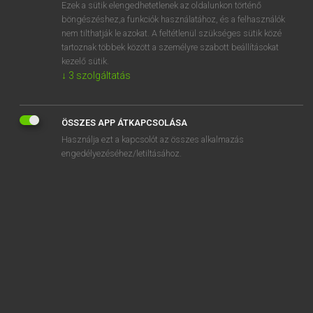
Ezek a sütik elengedhetetlenek az oldalunkon történő
böngészéshez,a funkciók használatához, és a felhasználók
nem tilthatják le azokat. A feltétlenül szükséges sütik közé
Lázár A. Péter, Varga György
tartoznak többek között a személyre szabott beállításokat
MAGYAR−ANGOL EGYETEMES NAGYSZÓTÁR
kezelő sütik.
↓
3
szolgáltatás
Kapcsolódó anyagok
bojtos sapka
ÖSSZES APP ÁTKAPCSOLÁSA
bók
Használja ezt a kapcsolót az összes alkalmazás
boka
engedélyezéséhez/letiltásához.
bokabilincs
bokacsizma
bokacsont
bokaficam
bokafix
bokaízület