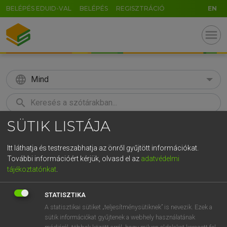
BELÉPÉS EDUID-VAL
BELÉPÉS
REGISZTRÁCIÓ
EN
menu
language
Mind
search
SÜTIK LISTÁJA
GR
KERESÉS
5
6
7
8
9
ö
ü
ó
Itt láthatja és testreszabhatja az önről gyűjtött információkat.
További információért kérjük, olvasd el az
adatvédelmi
r
t
z
u
i
o
p
ő
ú
LÁZÁR A. PÉTER, VARGA GYÖRGY
tájékoztatónkat
.
Magyar−angol egyetemes nagyszótár
g
h
j
k
l
é
á
ű
Ω
STATISZTIKA
v
b
n
m
,
.
-
AltGr
A statisztikai sütiket „teljesítménysütiknek” is nevezik. Ezek a
sütik információkat gyűjtenek a webhely használatának