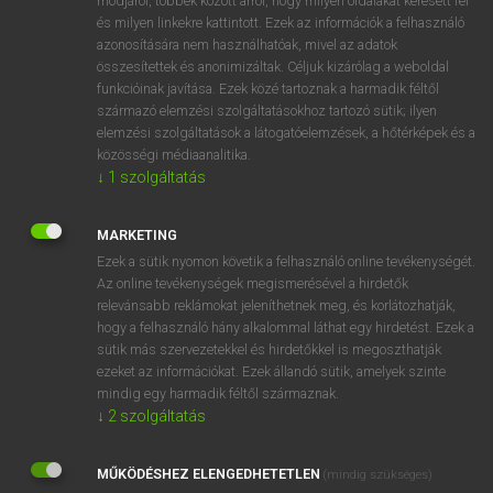
módjáról, többek között arról, hogy milyen oldalakat keresett fel
és milyen linkekre kattintott. Ezek az információk a felhasználó
VAN ELŐFIZETÉSED?
azonosítására nem használhatóak, mivel az adatok
összesítettek és anonimizáltak. Céljuk kizárólag a weboldal
Van előfizetésem a teljes szócikk megtekintéséhez.
funkcióinak javítása. Ezek közé tartoznak a harmadik féltől
származó elemzési szolgáltatásokhoz tartozó sütik; ilyen
BELÉPÉS
elemzési szolgáltatások a látogatóelemzések, a hőtérképek és a
közösségi médiaanalitika.
↓
1
szolgáltatás
MARKETING
Ezek a sütik nyomon követik a felhasználó online tevékenységét.
Az online tevékenységek megismerésével a hirdetők
NINCS ELŐFIZETÉSED?
relevánsabb reklámokat jeleníthetnek meg, és korlátozhatják,
Nincs regisztrációm és előfizetésem. A szótár 2 órás,
hogy a felhasználó hány alkalommal láthat egy hirdetést. Ezek a
díjmentes próbaverziójának elindításához regisztrálok és
sütik más szervezetekkel és hirdetőkkel is megoszthatják
belépek
.
ezeket az információkat. Ezek állandó sütik, amelyek szinte
mindig egy harmadik féltől származnak.
↓
2
szolgáltatás
REGISZTRÁCIÓ
MŰKÖDÉSHEZ ELENGEDHETETLEN
(mindig szükséges)