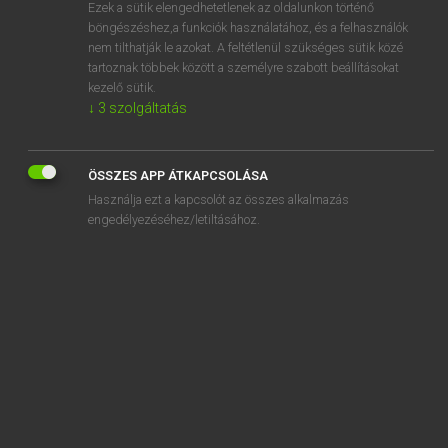
Ezek a sütik elengedhetetlenek az oldalunkon történő
böngészéshez,a funkciók használatához, és a felhasználók
nem tilthatják le azokat. A feltétlenül szükséges sütik közé
Lázár A. Péter, Varga György
tartoznak többek között a személyre szabott beállításokat
MAGYAR−ANGOL EGYETEMES NAGYSZÓTÁR
kezelő sütik.
↓
3
szolgáltatás
Kapcsolódó anyagok
babaarcú
ÖSSZES APP ÁTKAPCSOLÁSA
bababarát
Használja ezt a kapcsolót az összes alkalmazás
bababiztos
engedélyezéséhez/letiltásához.
bababútor
babacipő
babaetetőszék
babafigyelő
babaganus
babagyász