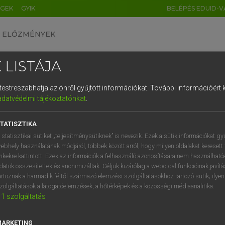
ÉGEK
GYIK
BELÉPÉS EDUID-V
ELŐZMÉNYEK
 LISTÁJA
és testreszabhatja az önről gyűjtött információkat.
További információért k
HU
DE
CN
FR
ES
IT
NL
RU
GR
adatvédelmi tájékoztatónkat
.
entes angol szótár
1
2
3
4
5
6
7
8
9
TATISZTIKA
fn
(házi)szolga
q
w
e
r
t
z
u
i
 statisztikai sütiket „teljesítménysütiknek” is nevezik. Ezek a sütik információkat gy
londiner
ebhely használatának módjáról, többek között arról, hogy milyen oldalakat keresett 
a
s
d
f
g
h
j
k
l
é
inkekre kattintott. Ezek az információk a felhasználó azonosítására nem használható
→
ige
(Infinitive)
boot
datok összesítettek és anonimizáltak. Céljuk kizárólag a weboldal funkcióinak javít
í
y
x
c
v
b
n
m
,
.
artoznak a harmadik féltől származó elemzési szolgáltatásokhoz tartozó sütik; ilye
zolgáltatások a látogatóelemzések, a hőtérképek és a közösségi médiaanalitika.
ts
keresése szótárainkban
1
szolgáltatás
MARKETING