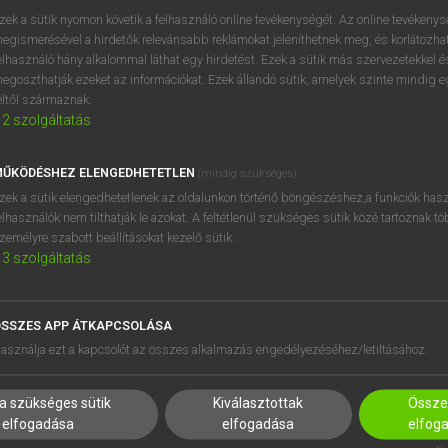
zek a sütik nyomon követik a felhasználó online tevékenységét. Az online tevékeny
egismerésével a hirdetők relevánsabb reklámokat jeleníthetnek meg, és korlátozhat
elhasználó hány alkalommal láthat egy hirdetést. Ezek a sütik más szervezetekkel és
egoszthatják ezeket az információkat. Ezek állandó sütik, amelyek szinte mindig 
éltől származnak.
2
szolgáltatás
ŰKÖDÉSHEZ ELENGEDHETETLEN
(mindig szükséges)
zek a sütik elengedhetetlenek az oldalunkon történő böngészéshez,a funkciók hasz
elhasználók nem tilthatják le azokat. A feltétlenül szükséges sütik közé tartoznak t
zemélyre szabott beállításokat kezelő sütik.
3
szolgáltatás
SSZES APP ÁTKAPCSOLÁSA
HASZNÁLÓKNAK
SÚGÓ
asználja ezt a kapcsolót az összes alkalmazás engedélyezéséhez/letiltásához.
K
RÓLUNK
NTÉZMÉNYEKNEK
ELÉRHETŐSÉG
a szükséges sütik
Kiválasztottak
Összes
MEGOLDÁSOK
SÜTI BEÁLLÍTÁSOK
elfogadása
elfogadása
elfog