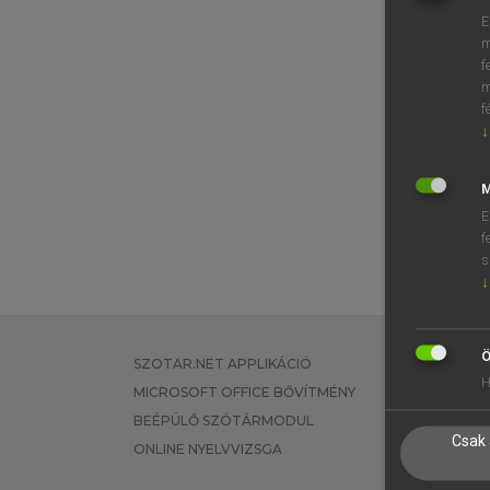
E
m
f
m
f
↓
M
E
f
s
↓
Ö
SZOTAR.NET APPLIKÁCIÓ
EGYÉNI FEL
H
MICROSOFT OFFICE BŐVÍTMÉNY
TANULÓKNA
BEÉPÜLŐ SZÓTÁRMODUL
OKTATÁSI I
Csak 
ONLINE NYELVVIZSGA
VÁLLALATI 