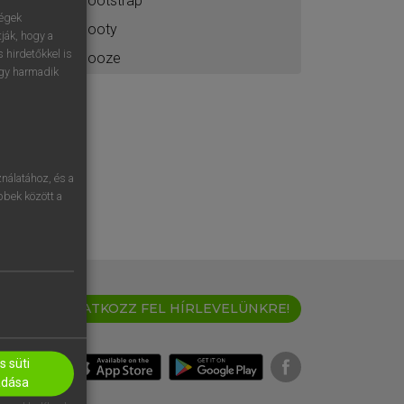
bootstrap
ségek
booty
ják, hogy a
 hirdetőkkel is
booze
egy harmadik
nálatához, és a
öbbek között a
IRATKOZZ FEL HÍRLEVELÜNKRE!
 süti
adása