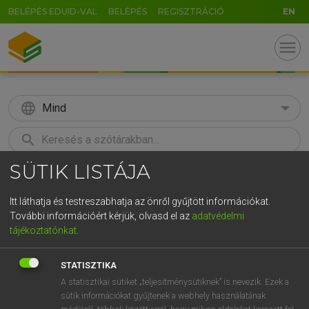
BELÉPÉS EDUID-VAL
BELÉPÉS
REGISZTRÁCIÓ
EN
menu
language
Mind
search
SÜTIK LISTÁJA
GR
KERESÉS
5
6
7
8
9
ö
ü
ó
Itt láthatja és testreszabhatja az önről gyűjtött információkat.
További információért kérjük, olvasd el az
adatvédelmi
r
t
z
u
i
o
p
ő
ú
LÁZÁR A. PÉTER, VARGA GYÖRGY
tájékoztatónkat
.
Magyar−angol egyetemes nagyszótár
g
h
j
k
l
é
á
ű
Ω
STATISZTIKA
v
b
n
m
,
.
-
AltGr
A statisztikai sütiket „teljesítménysütiknek” is nevezik. Ezek a
sütik információkat gyűjtenek a webhely használatának