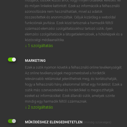
módjáról, többek között arról, hogy milyen oldalakat keresett fel
és milyen linkekre kattintott. Ezek az információk a felhasználó
VAN ELŐFIZETÉSED?
azonosítására nem használhatóak, mivel az adatok
összesítettek és anonimizáltak. Céljuk kizárólag a weboldal
Van előfizetésem a teljes szócikk megtekintéséhez.
funkcióinak javítása. Ezek közé tartoznak a harmadik féltől
származó elemzési szolgáltatásokhoz tartozó sütik; ilyen
BELÉPÉS
elemzési szolgáltatások a látogatóelemzések, a hőtérképek és a
közösségi médiaanalitika.
↓
1
szolgáltatás
MARKETING
Ezek a sütik nyomon követik a felhasználó online tevékenységét.
Az online tevékenységek megismerésével a hirdetők
NINCS ELŐFIZETÉSED?
relevánsabb reklámokat jeleníthetnek meg, és korlátozhatják,
Nincs regisztrációm és előfizetésem. A szótár 2 órás,
hogy a felhasználó hány alkalommal láthat egy hirdetést. Ezek a
díjmentes próbaverziójának elindításához regisztrálok és
sütik más szervezetekkel és hirdetőkkel is megoszthatják
belépek
.
ezeket az információkat. Ezek állandó sütik, amelyek szinte
mindig egy harmadik féltől származnak.
↓
2
szolgáltatás
REGISZTRÁCIÓ
MŰKÖDÉSHEZ ELENGEDHETETLEN
(mindig szükséges)