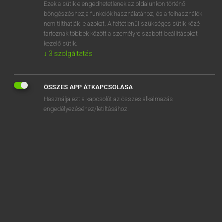
Ezek a sütik elengedhetetlenek az oldalunkon történő
böngészéshez,a funkciók használatához, és a felhasználók
nem tilthatják le azokat. A feltétlenül szükséges sütik közé
Lázár A. Péter, Varga György
tartoznak többek között a személyre szabott beállításokat
MAGYAR−ANGOL EGYETEMES NAGYSZÓTÁR
kezelő sütik.
↓
3
szolgáltatás
Kapcsolódó anyagok
szájpecek
ÖSSZES APP ÁTKAPCSOLÁSA
szájpenész
Használja ezt a kapcsolót az összes alkalmazás
szájplasztika
engedélyezéséhez/letiltásához.
szájrák
szajré
szájrész
szájsebész
szájsebészet
szájszag