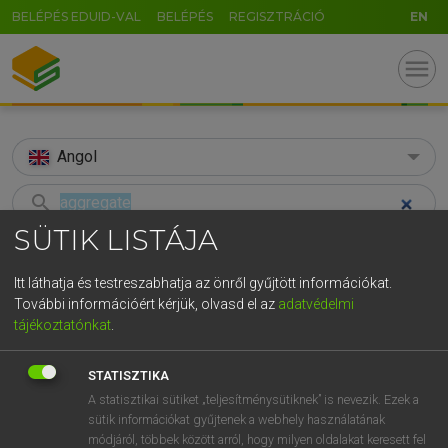
BELÉPÉS EDUID-VAL
BELÉPÉS
REGISZTRÁCIÓ
EN
menu
Angol
search
SÜTIK LISTÁJA
GR
KERESÉS
5
6
7
8
9
ö
ü
ó
Itt láthatja és testreszabhatja az önről gyűjtött információkat.
TALÁLATOK
145 ms (80 db)
További információért kérjük, olvasd el az
adatvédelmi
r
t
z
u
i
o
p
ő
ú
tájékoztatónkat
.
aggregate
aggregate
g
h
j
k
l
é
á
ű
Ω
Díjmentes angol szótár
Angol−magyar egyetemes nagyszótár
STATISZTIKA
v
b
n
m
,
.
-
AltGr
A statisztikai sütiket „teljesítménysütiknek” is nevezik. Ezek a
sütik információkat gyűjtenek a webhely használatának
Díjmentes angol szótár
arrow_forward_ios
módjáról, többek között arról, hogy milyen oldalakat keresett fel