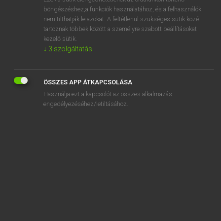
böngészéshez,a funkciók használatához, és a felhasználók
DÍJMENTES ANGOL SZÓTÁR
nem tilthatják le azokat. A feltétlenül szükséges sütik közé
tartoznak többek között a személyre szabott beállításokat
aggravate
kezelő sütik.
aggravated
↓
3
szolgáltatás
aggravating
aggravation
ÖSSZES APP ÁTKAPCSOLÁSA
Használja ezt a kapcsolót az összes alkalmazás
aggregate
engedélyezéséhez/letiltásához.
aggregation
aggression
aggressive
aggressor
SZOTAR.NET APPLIKÁCIÓ