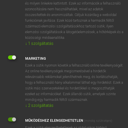
és milyen linkekre kattintott. Ezek az információk a felhasználó
mn
aggregate
összes(ített)
azonosítására nem használhatóak, mivel az adatok
összesítettek és anonimizáltak. Céljuk kizárólag a weboldal
globális
funkcióinak javítása. Ezek közé tartoznak a harmadik féltől
fn
összeg
származó elemzési szolgáltatásokhoz tartozó sütik; ilyen
összesség
elemzési szolgáltatások a látogatóelemzések, a hőtérképek és a
közösségi médiaanalitika.
adalékanyag
↓
1
szolgáltatás
aggregátum
gépcsoport
MARKETING
aggregát
Ezek a sütik nyomon követik a felhasználó online tevékenységét.
ige
(számszerűleg) kitesz
Az online tevékenységek megismerésével a hirdetők
relevánsabb reklámokat jeleníthetnek meg, és korlátozhatják,
összesít
hogy a felhasználó hány alkalommal láthat egy hirdetést. Ezek a
összetömörül
sütik más szervezetekkel és hirdetőkkel is megoszthatják
ezeket az információkat. Ezek állandó sütik, amelyek szinte
mindig egy harmadik féltől származnak.
↓
2
szolgáltatás
⚲ aggregate
keresése szótárainkban
MŰKÖDÉSHEZ ELENGEDHETETLEN
(mindig szükséges)
Ezek a sütik elengedhetetlenek az oldalunkon történő