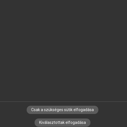
MICROSOFT OFFICE BŐVÍTMÉNY
BEÉPÜLŐ SZÓTÁRMODUL
ONLINE NYELVVIZSGA
EGYÉNI FELHASZNÁLÓKNAK
TANULÓKNAK
OKTATÁSI INTÉZMÉNYEKNEK
VÁLLALATI MEGOLDÁSOK
SÚGÓ
RÓLUNK
ELÉRHETŐSÉG
SÜTI BEÁLLÍTÁSOK
Csak a szükséges sütik elfogadása
IRATKOZZ FEL HÍRLEVELÜNKRE!
Kiválasztottak elfogadása